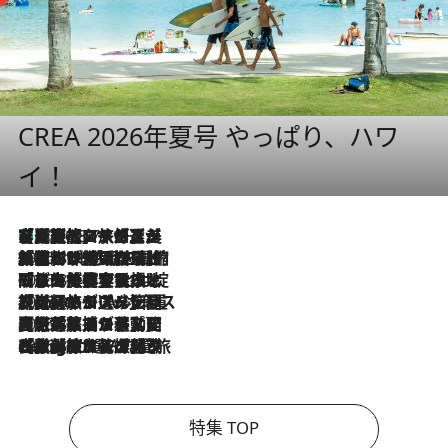
CREA 2026年夏号 やっぱり、ハワ
イ！
【厳選旅コスメ】「多機能アイテムがメイン！」旅好き美容エディターが選んだ夏旅ベストコスメを発表【Mサイズジップ】
2026.8.7
2026.8.6
「荷物が増えるほど旅ストレスは増す」美容ジャーナリストがたどり着いた最終結論。“化粧品を劇的に減らす”感動の凝縮美容とは
2026.8.6
「旅先には金髪ウィッグを持参」日本と同じメイクでは損してる!? 美容ジャーナリストが提案する“掟破りの旅美容”とは
2026.8.6
【厳選旅コスメ】「身軽さ＆UV対策重視！」ヘアアーティストshucoが選んだ夏旅ベストコスメを発表【Mサイズジップ】
2026.8.5
【厳選旅コスメ】国内をあちこち移動する河井菜摘が選んだ夏旅ベストコスメ発表！「リラックスアイテムはマスト」【Mサイズジップ】
2026.8.4
【厳選旅コスメ】「紫外線＆乾燥対策しながらメイク感も！」ヘア＆メイクGeorgeが選んだ夏旅ベストコスメを発表！【Mサイズジップ】
特集 TOP