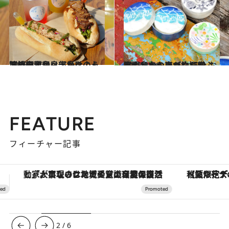
2023.3.17
沖縄の離島へ出かけよう 下地島と伊良部島をのんびり探索
旅＆お出かけ
2023.3.16
宮古島から車で約15分 おしゃれなお店が立ち並ぶ 来間島をのんびり探索
旅＆お出かけ
FEATURE
フィーチャー記事
【夏限定ディナーコース】旬を迎える稚鮎や花ズッキーニなどをイタリア・トスカーナの郷土料理の手法で満喫！
ヴァシュロン・コンスタンタン
3
/
6