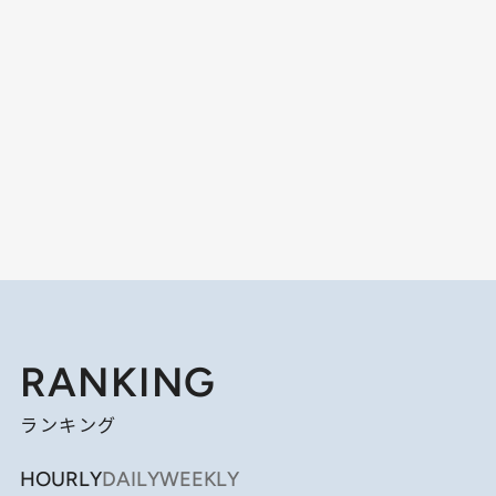
RANKING
ランキング
HOURLY
DAILY
WEEKLY