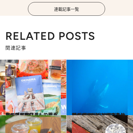
連載記事一覧
RELATED POSTS
関連記事
2023.4.28
旅の思い出話ともに贈りたい「那覇空港」の手土産ベスト10
旅＆お出かけ
2023.3.25
親子クジラと一緒に泳ぐ夢が叶った！ 沖縄本島沖でのホエールスイム チービシ(慶伊瀬島)の1日をリポート
旅＆お出かけ