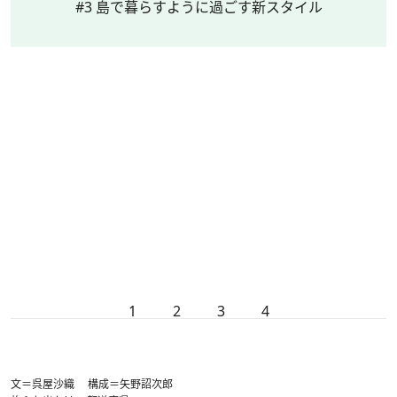
#3 島で暮らすように過ごす新スタイル
1
2
3
4
文＝呉屋沙織 構成＝矢野詔次郎