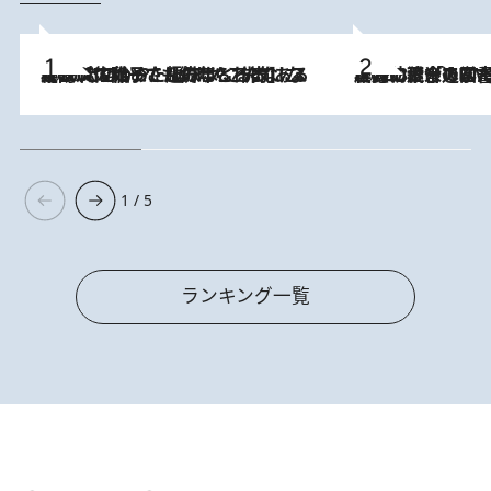
2026.8.5
【阿川佐和子さんの年とる力】なぜ70代で始めた趣味は“こんなに楽しい”のか？ ピアノ、俳句…スランプに陥っても続けられる“ある秘訣”とは
2026.8.3
慶應幼稚舎の図書室からテレビの世界に飛び込んだ阿川佐和子（72）、「N
1 / 5
ランキング一覧