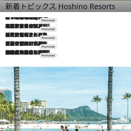
新着トピックス Hoshino Resorts
【トンボの足水浴】ヒノキの香りに包まれて涼感マックス！約13℃の湧水かけ流しを避暑地「星野温泉 トンボの湯」で体験
10 Hours Ago
2026.7.31
【ホテル帰省】という選択肢をOMOが提案。家族とほどよい距離を保つには「昼は実家、夜は気兼ねなくホテルで！」
2026.7.24
【夏限定ディナーコース】旬を迎える稚鮎や花ズッキーニなどをイタリア・トスカーナの郷土料理の手法で満喫！
2026.7.17
「土佐和ハーブかき氷」がOMO7高知に登場！生姜、山椒、大葉など目にも舌にも涼を呼ぶ郷土の味
2026.7.10
NEW OPEN！【界 草津】名湯の地に誕生。趣の異なる2種の温泉と上州ならではの会席・蕎麦割烹など美食を味わう究極の癒やし旅