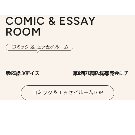
COMIC & ESSAY
ROOM
2026.7.30
第15話 アイス
2026.7.30
第8回「同人誌即売会にチャレンジ その2」
コミック＆エッセイルームTOP