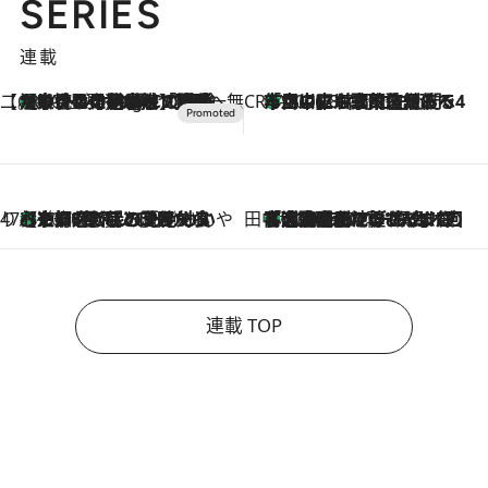
SERIES
連載
【CREA×星野リゾート】唯一無二。癒しと発見が待つ場所へ
【トンボの足水浴】ヒノキの香りに包まれて涼感マックス！約13℃の湧水かけ流しを避暑地「星野温泉 トンボの湯」で体験
10 Hours Ago
CREA'S CHOICE
「立川にも歌舞伎があるんだよ」 片岡仁左衛門・市川中車ら豪華座組みで4年目の立川立飛歌舞伎へ
2026.8.7
47都道府県の手みやげ ひんやりスイーツで夏を満喫
【京都府】この夏絶対食べたい 冷やしておいしいおやつ3選 ひと口目から心を掴む新緑のテリーヌ
2026.8.7
田中稲の勝手に再ブーム
「湘南乃風に憧れて」観客大盛上がりの“タオル回し”に、ラッパー顔負けの高速歌唱まで…さだまさし（74）のアグレッシブすぎる現在地
2026.8.7
連載 TOP