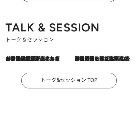
TALK & SESSION
トーク＆セッション
2026.8.3
「今後値上げがあるとすれば…」「リスクがあるのは今年の冬」エネルギー専門家が語る、ホルムズ海峡封鎖が家庭にもたらす“ある心配”
2026.8.3
「住宅建てられない…」「サーチャージ料の高値が続いている」ホルムズ海峡封鎖による影響はいつまで続く？《エネルギー専門家に聞く“どうなる日本の暮らし”》
トーク&セッション TOP