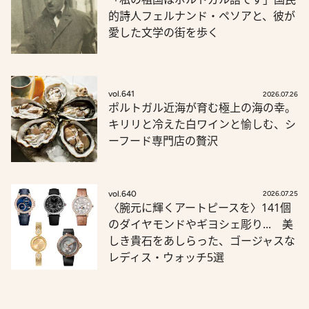
的詩人フェルナンド・ペソアと、彼が
愛した文学の街を歩く
vol.641
2026.07.26
ポルトガル近海が育む極上の海の幸。
キリリと冷えた白ワインと愉しむ、シ
ーフード専門店の贅沢
vol.640
2026.07.25
〈腕元に輝くアートピースを〉141個
のダイヤモンドやギヨシェ彫り... 美
しき貴石をあしらった、ゴージャスな
レディス・ウォッチ5選