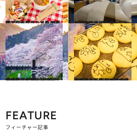
2023.3.7
【どこで食べる？】 ホテルニューグランドの テイクアウトプランで春を満喫
旅＆お出かけ
2022.11.18
コロナ禍にオープンした最新ホテル 「泊まってよかったのは、ここ！」 ～神奈川・千葉編～
旅＆お出かけ
2023.3.27
【神奈川県 2023年版】 春の絶景・風物詩5選 御殿場線山北駅の桜のトンネル
旅＆お出かけ
2022.12.21
【横浜・元町＆山手でパン屋巡り】 老舗のウチキパンから新店まで 合わせて行きたいカフェもご紹介！
旅＆お出かけ
FEATURE
フィーチャー記事