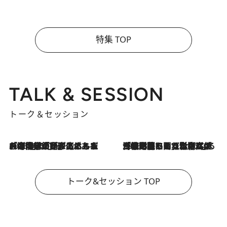
特集 TOP
TALK & SESSION
トーク＆セッション
2026.8.3
「今後値上げがあるとすれば…」「リスクがあるのは今年の冬」エネルギー専門家が語る、ホルムズ海峡封鎖が家庭にもたらす“ある心配”
2026.8.3
「住宅建てられない…」「サーチャージ料の高値が続いている」ホルムズ海峡封鎖による影響はいつまで続く？《エネルギー専門家に聞く“どうなる日本の暮らし”》
トーク&セッション TOP