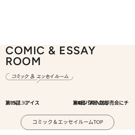
COMIC & ESSAY
ROOM
2026.7.30
第15話 アイス
2026.7.30
第8回「同人誌即売会にチャレンジ その2」
コミック＆エッセイルームTOP