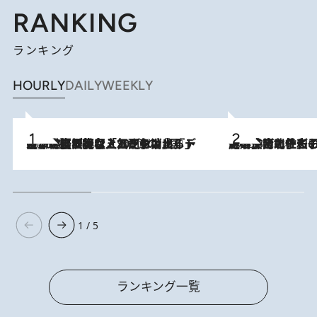
RANKING
ランキング
HOURLY
DAILY
WEEKLY
2026.8.5
【なぜ吉沢亮は「気配を消せる」のか？】興行収入208億の『国宝』を経て挑むミュージカル『ディア・エヴァン・ハンセン』。トップ俳優が舞台上でさらけ出した“孤独”とは
2026.8.3
《「文士の子ども被害者の会」発足！》阿川佐和子（72）が語る遠藤周作に北杜夫、劇作家・矢代静一の子どもたちの“文豪プライベート事件簿”
1 / 5
ランキング一覧