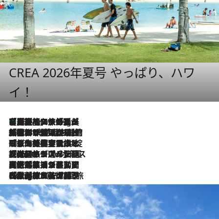
CREA 2026年夏号 やっぱり、ハワ
イ！
【厳選旅コスメ】「多機能アイテムがメイン！」旅好き美容エディターが選んだ夏旅ベストコスメを発表【Mサイズジップ】
46 Minutes Ago
2026.8.6
「荷物が増えるほど旅ストレスは増す」美容ジャーナリストがたどり着いた最終結論。“化粧品を劇的に減らす”感動の凝縮美容とは
2026.8.6
「旅先には金髪ウィッグを持参」日本と同じメイクでは損してる!? 美容ジャーナリストが提案する“掟破りの旅美容”とは
2026.8.6
【厳選旅コスメ】「身軽さ＆UV対策重視！」ヘアアーティストshucoが選んだ夏旅ベストコスメを発表【Mサイズジップ】
2026.8.5
【厳選旅コスメ】国内をあちこち移動する河井菜摘が選んだ夏旅ベストコスメ発表！「リラックスアイテムはマスト」【Mサイズジップ】
2026.8.4
【厳選旅コスメ】「紫外線＆乾燥対策しながらメイク感も！」ヘア＆メイクGeorgeが選んだ夏旅ベストコスメを発表！【Mサイズジップ】