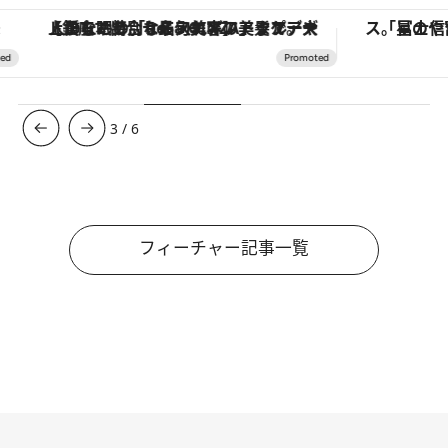
【銀座で出合う最旬美容】美髪ケアや上質な眠り…セルフケアのアップデートから、特別な名入れギフトまで。大人のための「ReFa GINZA」クルーズ
3
/
6
フィーチャー記事一覧