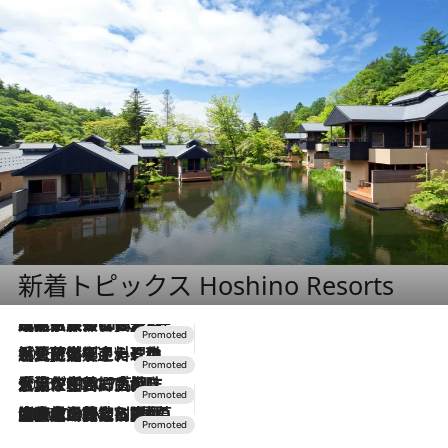
新着トピックス Hoshino Resorts
2026.7.31
【ホテル帰省】という選択肢をOMOが提案。家族とほどよい距離を保つには「昼は実家、夜は気兼ねなくホテルで！」
2026.7.24
【夏限定ディナーコース】旬を迎える稚鮎や花ズッキーニなどをイタリア・トスカーナの郷土料理の手法で満喫！
2026.7.17
「土佐和ハーブかき氷」がOMO7高知に登場！生姜、山椒、大葉など目にも舌にも涼を呼ぶ郷土の味
2026.7.10
NEW OPEN！【界 草津】名湯の地に誕生。趣の異なる2種の温泉と上州ならではの会席・蕎麦割烹など美食を味わう究極の癒やし旅