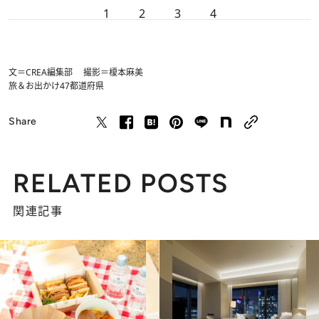
1
2
3
4
文＝CREA編集部 撮影＝榎本麻美
旅＆お出かけ
47都道府県
Share
RELATED POSTS
関連記事