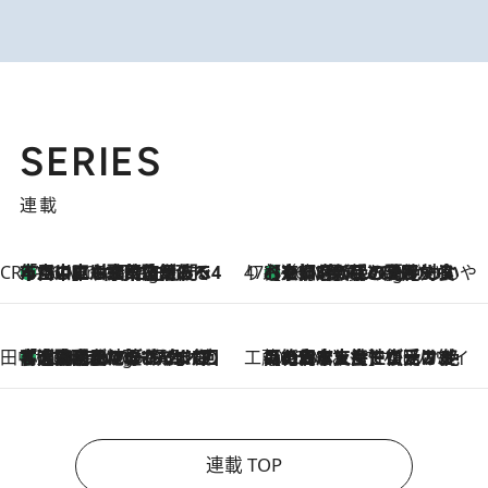
SERIES
連載
CREA'S CHOICE
「立川にも歌舞伎があるんだよ」 片岡仁左衛門・市川中車ら豪華座組みで4年目の立川立飛歌舞伎へ
46 Minutes Ago
47都道府県の手みやげ ひんやりスイーツで夏を満喫
【京都府】この夏絶対食べたい 冷やしておいしいおやつ3選 ひと口目から心を掴む新緑のテリーヌ
46 Minutes Ago
田中稲の勝手に再ブーム
「湘南乃風に憧れて」観客大盛上がりの“タオル回し”に、ラッパー顔負けの高速歌唱まで…さだまさし（74）のアグレッシブすぎる現在地
5 Hours Ago
工藤まやのおもてなしハワイ
2026.8.6
【ハワイ土産】ローカルの絶大な支持で復活！ 絶品の幻クッキー《元ファンの日本人女性が受け継いだ名店》
連載 TOP