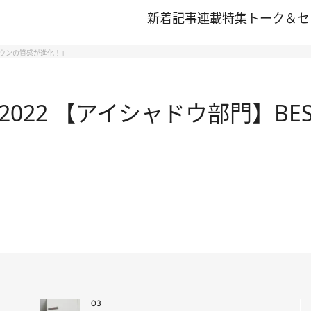
新着記事
連載
特集
トーク＆セ
ブラウンの質感が進化！」
022 【アイシャドウ部門】BE
03