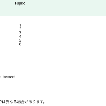
Fujiko
1
2
3
4
5
6
ya〈texture〉
では異なる場合があります。