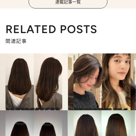
連載記事一覧
RELATED POSTS
関連記事
2022.9.25
トレンドのハイライトカラー ブリーチ後の髪を美しく保ちたいなら 「教えをしっかり守ること」
ビューティ＆ヘルス
2022.9.18
エイジング世代ですが 世界的トレンドのハイライトカラーを 体験してみました
ビューティ＆ヘルス