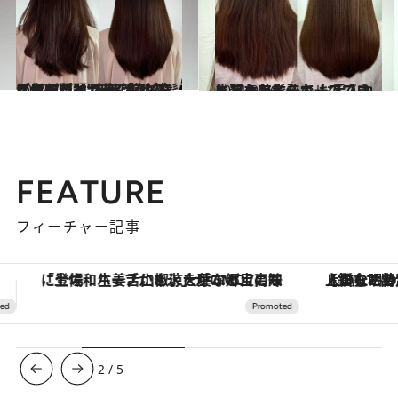
2022.7.3
【髪のパサつき、広がりにお別れ】“利き手側の髪が傷む問題”を解決！ 答えはドライヤーの持ち方にあった
ビューティ＆ヘルス
2021.9.26
ヘアケアメーカーのプロに習った方法で お手入れしたら美髪をキープできました
ビューティ＆ヘルス
FEATURE
フィーチャー記事
【銀座で出合う最旬美容】美髪ケアや上質な眠り…セルフケアのアップデートから、特別な名入れギフトまで。大人のための「ReFa GINZA」クルーズ
ヴァシュロン・コンスタンタン
3
/
5