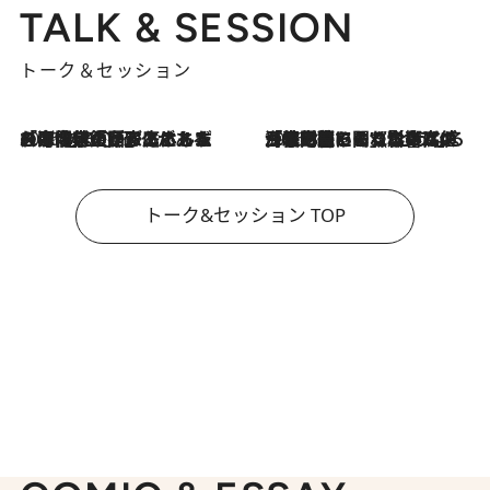
TALK & SESSION
トーク＆セッション
2026.8.3
「今後値上げがあるとすれば…」「リスクがあるのは今年の冬」エネルギー専門家が語る、ホルムズ海峡封鎖が家庭にもたらす“ある心配”
2026.8.3
「住宅建てられない…」「サーチャージ料の高値が続いている」ホルムズ海峡封鎖による影響はいつまで続く？《エネルギー専門家に聞く“どうなる日本の暮らし”》
トーク&セッション TOP