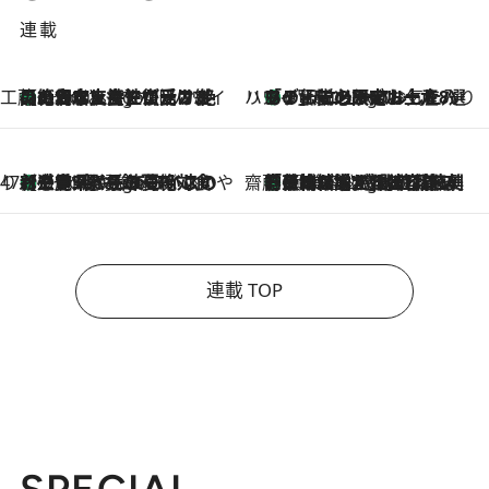
連載
工藤まやのおもてなしハワイ
【ハワイ土産】ローカルの絶大な支持で復活！ 絶品の幻クッキー《元ファンの日本人女性が受け継いだ名店》
9 Hours Ago
ハワイ賢者 リサのお気に入りリスト
あの伝説の限定トートも！ リニューアルした「ディーン＆デルーカ ハワイ」で必須のお土産8選
9 Hours Ago
47都道府県の手みやげ ひんやりスイーツで夏を満喫
【三重県】この夏絶対食べたい 冷やしておいしいおやつ3選 お餅×アイスの新感覚スイーツ
9 Hours Ago
齋藤 薫 美容脳ルネサンス
「荷物が増えるほど旅ストレスは増す」美容ジャーナリストがたどり着いた最終結論。“化粧品を劇的に減らす”感動の凝縮美容とは
9 Hours Ago
連載 TOP
SPECIAL