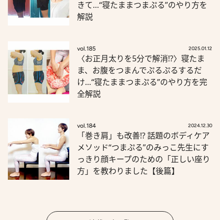
きて…“寝たままつまぷる”のやり方を
解説
vol.185
2025.01.12
〈お正月太りを5分で解消!?〉寝たま
ま、お腹をつまんでぷるぷるするだ
け…“寝たままつまぷる”のやり方を完
全解説
vol.184
2024.12.30
「巻き肩」も改善!? 話題のボディケア
メソッド“つまぷる”のみっこ先生にす
っきり顔キープのための「正しい座り
方」を教わりました【後篇】