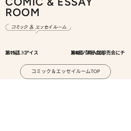
COMIC & ESSAY
ROOM
2026.7.30
第15話 アイス
2026.7.30
第8回「同人誌即売会にチャレンジ その2」
コミック＆エッセイルームTOP