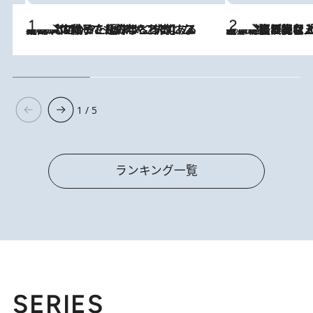
2026.8.5
【阿川佐和子さんの年とる力】なぜ70代で始めた趣味は“こんなに楽しい”のか？ ピアノ、俳句…スランプに陥っても続けられる“ある秘訣”とは
2026.8.5
【なぜ吉沢亮は「気配を消せる」のか？】興行収入208億の『国宝』を経て挑むミュージカル『ディア・エヴァン・ハンセン』。トップ俳優が舞台上でさらけ出した“孤独”とは
1 / 5
ランキング一覧
SERIES