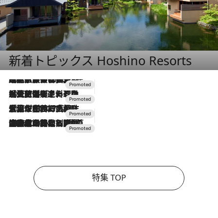
新着トピックス Hoshino Resorts
2026.7.31
【ホテル帰省】という選択肢をOMOが提案。家族とほどよい距離を保つには「昼は実家、夜は気兼ねなくホテルで！」
2026.7.24
【夏限定ディナーコース】旬を迎える稚鮎や花ズッキーニなどをイタリア・トスカーナの郷土料理の手法で満喫！
2026.7.17
「土佐和ハーブかき氷」がOMO7高知に登場！生姜、山椒、大葉など目にも舌にも涼を呼ぶ郷土の味
2026.7.10
NEW OPEN！【界 草津】名湯の地に誕生。趣の異なる2種の温泉と上州ならではの会席・蕎麦割烹など美食を味わう究極の癒やし旅
特集 TOP