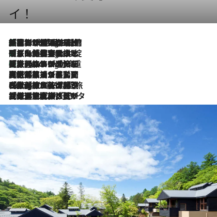
イ！
「荷物が増えるほど旅ストレスは増す」美容ジャーナリストがたどり着いた最終結論。“化粧品を劇的に減らす”感動の凝縮美容とは
9 Hours Ago
「旅先には金髪ウィッグを持参」日本と同じメイクでは損してる!? 美容ジャーナリストが提案する“掟破りの旅美容”とは
9 Hours Ago
【厳選旅コスメ】「身軽さ＆UV対策重視！」ヘアアーティストshucoが選んだ夏旅ベストコスメを発表【Mサイズジップ】
9 Hours Ago
2026.8.5
【厳選旅コスメ】国内をあちこち移動する河井菜摘が選んだ夏旅ベストコスメ発表！「リラックスアイテムはマスト」【Mサイズジップ】
2026.8.4
【厳選旅コスメ】「紫外線＆乾燥対策しながらメイク感も！」ヘア＆メイクGeorgeが選んだ夏旅ベストコスメを発表！【Mサイズジップ】
2026.8.3
【厳選旅コスメ】「保湿もタイパ重視！」“サウナ好き”タレント清水みさとが愛用する夏旅ベストコスメを発表！【Mサイズジップ】