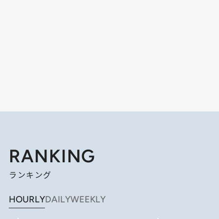
RANKING
ランキング
HOURLY
DAILY
WEEKLY