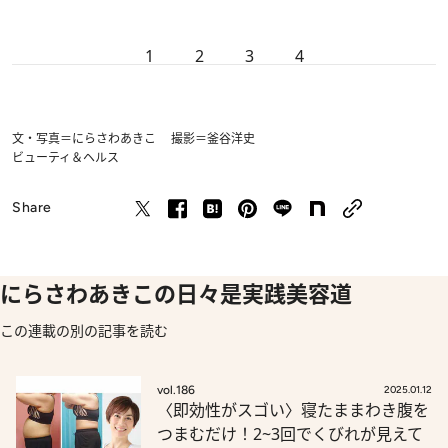
1
2
3
4
文・写真＝にらさわあきこ 撮影＝釜谷洋史
ビューティ＆ヘルス
Share
にらさわあきこの日々是実践美容道
この連載の別の記事を読む
vol.186
2025.01.12
〈即効性がスゴい〉寝たままわき腹を
つまむだけ！2~3回でくびれが見えて