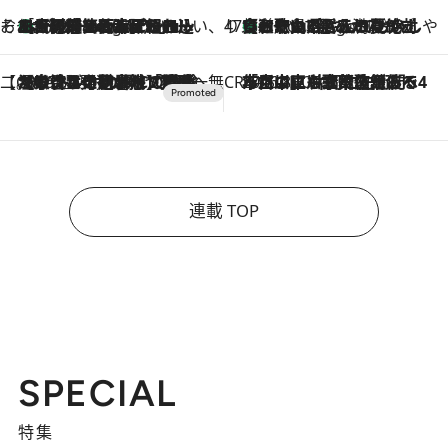
そおだよおこの関西おいしい、おやつ紀行
［大阪府箕面市］一皿一皿目の前で仕上げられる、料理を巧みに組み込んだアシェットデセールコース「ミチル アシェット デセール（Michiru assiette dessert）」
8 Hours Ago
47都道府県の手みやげ ひんやりスイーツで夏を満喫
【和歌山県】この夏絶対食べたい 冷やしておいしいおやつ3選 みかんがごろっと丸ごと入ったジュレ
8 Hours Ago
【CREA×星野リゾート】唯一無二。癒しと発見が待つ場所へ
2026.8.7
【トンボの足水浴】ヒノキの香りに包まれて涼感マックス！約13℃の湧水かけ流しを避暑地「星野温泉 トンボの湯」で体験
CREA'S CHOICE
2026.8.7
「立川にも歌舞伎があるんだよ」 片岡仁左衛門・市川中車ら豪華座組みで4年目の立川立飛歌舞伎へ
連載 TOP
SPECIAL
特集