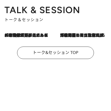
TALK & SESSION
トーク＆セッション
2026.8.3
「今後値上げがあるとすれば…」「リスクがあるのは今年の冬」エネルギー専門家が語る、ホルムズ海峡封鎖が家庭にもたらす“ある心配”
2026.8.3
「住宅建てられない…」「サーチャージ料の高値が続いている」ホルムズ海峡封鎖による影響はいつまで続く？《エネルギー専門家に聞く“どうなる日本の暮らし”》
トーク&セッション TOP