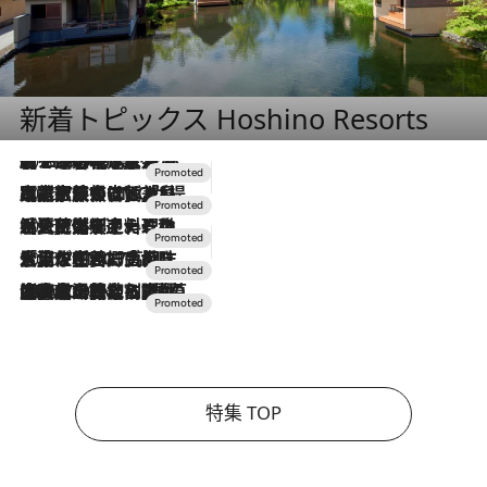
新着トピックス Hoshino Resorts
2026.8.7
【トンボの足水浴】ヒノキの香りに包まれて涼感マックス！約13℃の湧水かけ流しを避暑地「星野温泉 トンボの湯」で体験
2026.7.31
【ホテル帰省】という選択肢をOMOが提案。家族とほどよい距離を保つには「昼は実家、夜は気兼ねなくホテルで！」
2026.7.24
【夏限定ディナーコース】旬を迎える稚鮎や花ズッキーニなどをイタリア・トスカーナの郷土料理の手法で満喫！
2026.7.17
「土佐和ハーブかき氷」がOMO7高知に登場！生姜、山椒、大葉など目にも舌にも涼を呼ぶ郷土の味
2026.7.10
NEW OPEN！【界 草津】名湯の地に誕生。趣の異なる2種の温泉と上州ならではの会席・蕎麦割烹など美食を味わう究極の癒やし旅
特集 TOP