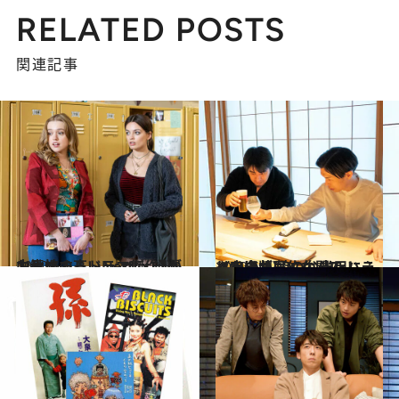
RELATED POSTS
関連記事
2020.6.6
中毒性の高いNetflix 通がお勧めするドラマ傑作7選
カルチャー
2020.6.6
《完全版》佐久間P×ハライチ岩井 娘の弁当用にふりかけが届くなんて！
カルチャー