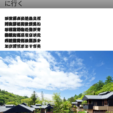
に行く
2026.8.8
リスボンの絶品スイーツ「パステル・デ・ナタ」とは？ポルトガル伝統の奥深い世界へ
2026.7.27
「私の祖国はポルトガル語です」国民的詩人フェルナンド・ペソアと、彼が愛した文学の街を歩く
2026.7.26
ポルトガル近海が育む極上の海の幸。キリリと冷えた白ワインと愉しむ、シーフード専門店の贅沢
2026.7.22
伝統の味をモダンに昇華。高感度な地元客が集う、リスボンの最旬ガストロノミー
2026.7.21
大航海時代の栄華から、震災、独裁、そして革命へ。ポルトガル・首都リスボンの石畳に刻まれた「歴史の光と影」
2026.7.13
エッセイ・ヤマザキマリ「慎ましくも美しき国 ポルトガル」