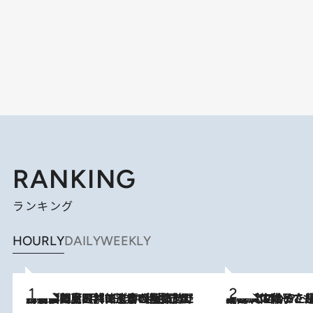
RANKING
ランキング
HOURLY
DAILY
WEEKLY
2026.8.8
「最後に見られてよかった」上野動物園の東園パンダ舎が解体前に特別公開。8月16日まで延長されたパネル展と共に辿る“半世紀”のパンダ飼育《解体工事の図面あり》
2026.8.5
【阿川佐和子さんの年とる力】なぜ70代で始めた趣味は“こんなに楽しい”のか？ ピアノ、俳句…スランプに陥っても続けられる“ある秘訣”とは