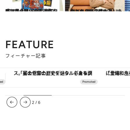
2020.5.31
ドラマ「M」で思い出すJ-POP黄金期 平成の熱気を感じる必聴15曲を選抜
カルチャー
2020.5.26
おバカな奴らがまぶしいんです 男子高生なノリを楽しむドラマ傑作選
カルチャー
FEATURE
フィーチャー記事
「土佐和ハーブかき氷」がOMO7高知に登場！生姜、山椒、大葉など目にも舌にも涼を呼ぶ郷土の味
【夏限定ディナーコース】旬を迎
3
/
6