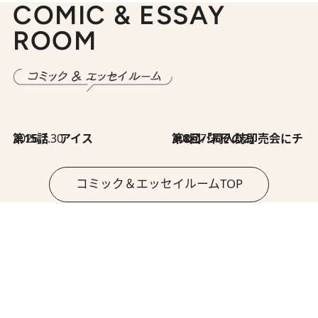
COMIC & ESSAY
ROOM
2026.7.30
第15話 アイス
2026.7.30
第8回「同人誌即売会にチャレンジ その2」
コミック＆エッセイルームTOP