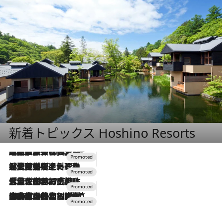
新着トピックス Hoshino Resorts
2026.7.31
【ホテル帰省】という選択肢をOMOが提案。家族とほどよい距離を保つには「昼は実家、夜は気兼ねなくホテルで！」
2026.7.24
【夏限定ディナーコース】旬を迎える稚鮎や花ズッキーニなどをイタリア・トスカーナの郷土料理の手法で満喫！
2026.7.17
「土佐和ハーブかき氷」がOMO7高知に登場！生姜、山椒、大葉など目にも舌にも涼を呼ぶ郷土の味
2026.7.10
NEW OPEN！【界 草津】名湯の地に誕生。趣の異なる2種の温泉と上州ならではの会席・蕎麦割烹など美食を味わう究極の癒やし旅