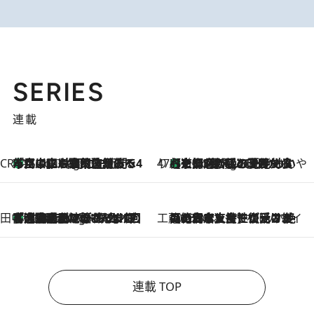
SERIES
連載
CREA'S CHOICE
「立川にも歌舞伎があるんだよ」 片岡仁左衛門・市川中車ら豪華座組みで4年目の立川立飛歌舞伎へ
1 Hour Ago
47都道府県の手みやげ ひんやりスイーツで夏を満喫
【京都府】この夏絶対食べたい 冷やしておいしいおやつ3選 ひと口目から心を掴む新緑のテリーヌ
1 Hour Ago
田中稲の勝手に再ブーム
「湘南乃風に憧れて」観客大盛上がりの“タオル回し”に、ラッパー顔負けの高速歌唱まで…さだまさし（74）のアグレッシブすぎる現在地
6 Hours Ago
工藤まやのおもてなしハワイ
2026.8.6
【ハワイ土産】ローカルの絶大な支持で復活！ 絶品の幻クッキー《元ファンの日本人女性が受け継いだ名店》
連載 TOP