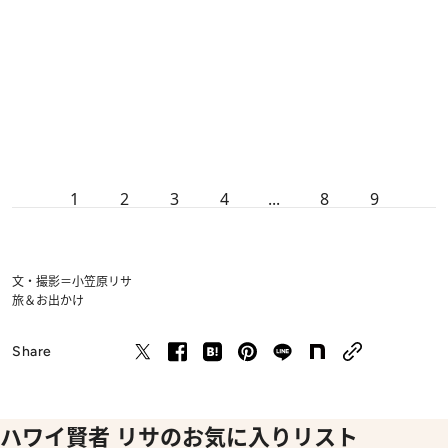
1
2
3
4
...
8
9
文・撮影＝小笠原リサ
旅＆お出かけ
Share
ハワイ賢者 リサのお気に入りリスト