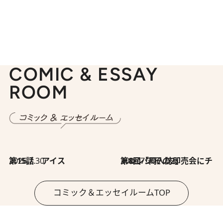
COMIC & ESSAY
ROOM
2026.7.30
第15話 アイス
2026.7.30
第8回「同人誌即売会にチャレンジ その2」
コミック＆エッセイルームTOP