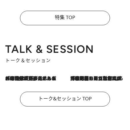
特集 TOP
TALK & SESSION
トーク＆セッション
2026.8.3
「今後値上げがあるとすれば…」「リスクがあるのは今年の冬」エネルギー専門家が語る、ホルムズ海峡封鎖が家庭にもたらす“ある心配”
2026.8.3
「住宅建てられない…」「サーチャージ料の高値が続いている」ホルムズ海峡封鎖による影響はいつまで続く？《エネルギー専門家に聞く“どうなる日本の暮らし”》
トーク&セッション TOP