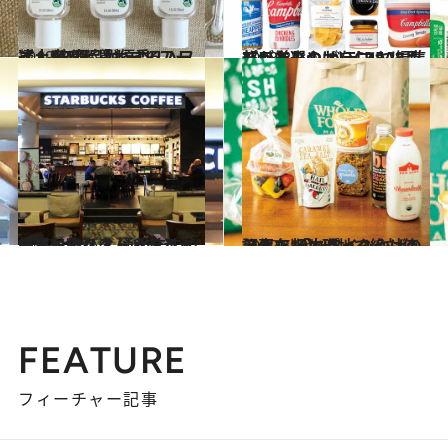
2019.7.25
達人がリピ買いするハワイ土産7選 「ホールフーズ」PB商品が優秀！
旅＆お出かけ
2018.8.9
ハワイみやげをCREA編集部が厳選！ バラマキにもぴったりのおいしい28品
旅＆お出かけ
2019.1.3
ハワイのスタバ＆ドラッグストアへ！ 通がすすめる買い物リスト【まとめ】
旅＆お出かけ
2019.5.2
【保存版】現地で絶対使える！ 「ハワイみやげの記事」10本パック
旅＆お出かけ
FEATURE
フィーチャー記事