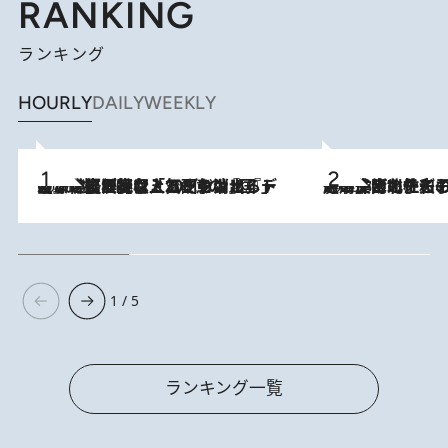
RANKING
ランキング
HOURLY
DAILY
WEEKLY
2026.8.5
【なぜ吉沢亮は「気配を消せる」のか？】興行収入208億の『国宝』を経て挑むミュージカル『ディア・エヴァン・ハンセン』。トップ俳優が舞台上でさらけ出した“孤独”とは
2026.8.3
《「文士の子ども被害者の会」発足！》阿川佐和子（72）が語る遠藤周作に北杜夫、劇作家・矢代静一の子どもたちの“文豪プライベート事件簿”
1 / 5
ランキング一覧