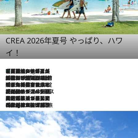
CREA 2026年夏号 やっぱり、ハワ
イ！
【厳選旅コスメ】「多機能アイテムがメイン！」旅好き美容エディターが選んだ夏旅ベストコスメを発表【Mサイズジップ】
1 Hour Ago
2026.8.6
「荷物が増えるほど旅ストレスは増す」美容ジャーナリストがたどり着いた最終結論。“化粧品を劇的に減らす”感動の凝縮美容とは
2026.8.6
「旅先には金髪ウィッグを持参」日本と同じメイクでは損してる!? 美容ジャーナリストが提案する“掟破りの旅美容”とは
2026.8.6
【厳選旅コスメ】「身軽さ＆UV対策重視！」ヘアアーティストshucoが選んだ夏旅ベストコスメを発表【Mサイズジップ】
2026.8.5
【厳選旅コスメ】国内をあちこち移動する河井菜摘が選んだ夏旅ベストコスメ発表！「リラックスアイテムはマスト」【Mサイズジップ】
2026.8.4
【厳選旅コスメ】「紫外線＆乾燥対策しながらメイク感も！」ヘア＆メイクGeorgeが選んだ夏旅ベストコスメを発表！【Mサイズジップ】