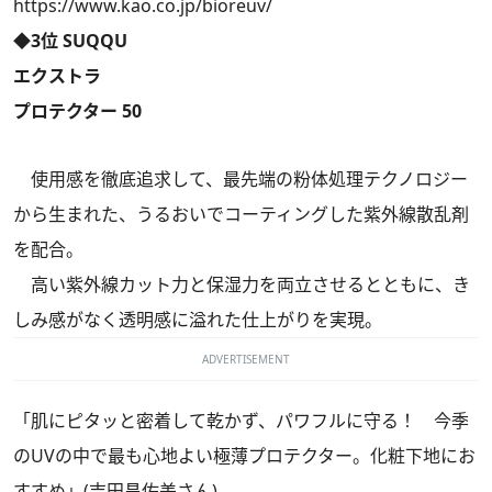
https://www.kao.co.jp/bioreuv/
◆3位 SUQQU
エクストラ
プロテクター 50
使用感を徹底追求して、最先端の粉体処理テクノロジー
から生まれた、うるおいでコーティングした紫外線散乱剤
を配合。
高い紫外線カット力と保湿力を両立させるとともに、き
しみ感がなく透明感に溢れた仕上がりを実現。
ADVERTISEMENT
「肌にピタッと密着して乾かず、パワフルに守る！ 今季
のUVの中で最も心地よい極薄プロテクター。化粧下地にお
すすめ」(吉田昌佐美さん)