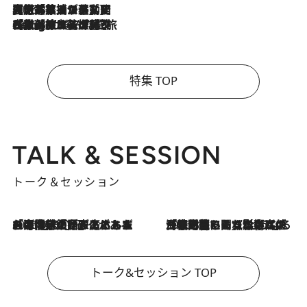
2026.8.5
【厳選旅コスメ】国内をあちこち移動する河井菜摘が選んだ夏旅ベストコスメ発表！「リラックスアイテムはマスト」【Mサイズジップ】
2026.8.4
【厳選旅コスメ】「紫外線＆乾燥対策しながらメイク感も！」ヘア＆メイクGeorgeが選んだ夏旅ベストコスメを発表！【Mサイズジップ】
特集 TOP
TALK & SESSION
トーク＆セッション
2026.8.3
「今後値上げがあるとすれば…」「リスクがあるのは今年の冬」エネルギー専門家が語る、ホルムズ海峡封鎖が家庭にもたらす“ある心配”
2026.8.3
「住宅建てられない…」「サーチャージ料の高値が続いている」ホルムズ海峡封鎖による影響はいつまで続く？《エネルギー専門家に聞く“どうなる日本の暮らし”》
トーク&セッション TOP