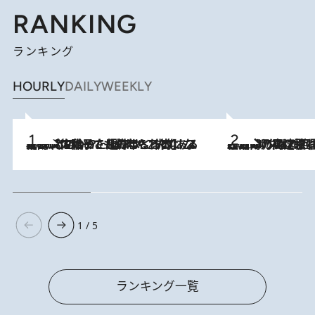
RANKING
ランキング
HOURLY
DAILY
WEEKLY
2026.8.5
【阿川佐和子さんの年とる力】なぜ70代で始めた趣味は“こんなに楽しい”のか？ ピアノ、俳句…スランプに陥っても続けられる“ある秘訣”とは
2026.8.7
「湘南乃風に憧れて」観客大盛上がりの“タオル回し”に、ラッパー顔負けの高速歌唱まで…さだまさし（74）のアグレッシブすぎる現在地
1 / 5
ランキング一覧