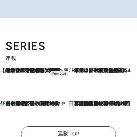
SERIES
連載
【CREA×星野リゾート】唯一無二。癒しと発見が待つ場所へ
【トンボの足水浴】ヒノキの香りに包まれて涼感マックス！約13℃の湧水かけ流しを避暑地「星野温泉 トンボの湯」で体験
2026.8.7
CREA'S CHOICE
「立川にも歌舞伎があるんだよ」 片岡仁左衛門・市川中車ら豪華座組みで4年目の立川立飛歌舞伎へ
2026.8.7
47都道府県の手みやげ ひんやりスイーツで夏を満喫
【京都府】この夏絶対食べたい 冷やしておいしいおやつ3選 ひと口目から心を掴む新緑のテリーヌ
2026.8.7
田中稲の勝手に再ブーム
2026.8.7
「湘南乃風に憧れて」観客大盛上がりの“タオル回し”に、ラッパー顔負けの高速歌唱まで…さだまさし（74）のアグレッシブすぎる現在地
連載 TOP