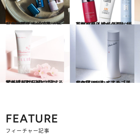
2019.4.10
日中も肌ダメージをリセットする！ お役立ちバーム＆BBクリーム6選
ビューティ＆ヘルス
2019.4.8
花粉や紫外線からしっかりガード！ ゆらぎ肌に優しいベースメイク4選
ビューティ＆ヘルス
2019.2.13
プチプラの日焼け止めジェルで3月から急上昇する紫外線をガード
ビューティ＆ヘルス
2019.5.30
この夏ほしいベストコスメ(1) CREAおすすめ「美白ケア」5選
ビューティ＆ヘルス
FEATURE
フィーチャー記事