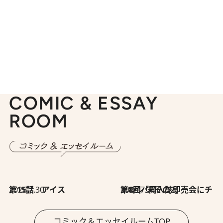
COMIC & ESSAY
ROOM
2026.7.30
第15話 アイス
2026.7.30
第8回「同人誌即売会にチャレンジ その2」
コミック＆エッセイルームTOP