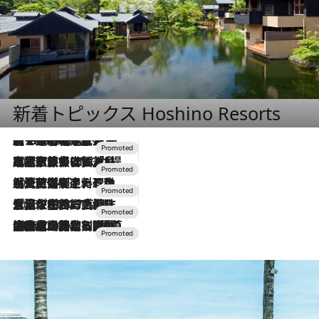
新着トピックス Hoshino Resorts
【トンボの足水浴】ヒノキの香りに包まれて涼感マックス！約13℃の湧水かけ流しを避暑地「星野温泉 トンボの湯」で体験
2026.8.7
2026.7.31
【ホテル帰省】という選択肢をOMOが提案。家族とほどよい距離を保つには「昼は実家、夜は気兼ねなくホテルで！」
2026.7.24
【夏限定ディナーコース】旬を迎える稚鮎や花ズッキーニなどをイタリア・トスカーナの郷土料理の手法で満喫！
2026.7.17
「土佐和ハーブかき氷」がOMO7高知に登場！生姜、山椒、大葉など目にも舌にも涼を呼ぶ郷土の味
2026.7.10
NEW OPEN！【界 草津】名湯の地に誕生。趣の異なる2種の温泉と上州ならではの会席・蕎麦割烹など美食を味わう究極の癒やし旅