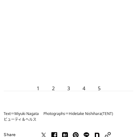
1
2
3
4
5
Text＝Miyuki Nagata Photographs＝Hidetake Nishihara(TENT)
ビューティ＆ヘルス
Share