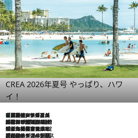
CREA 2026年夏号 やっぱり、ハワ
イ！
【厳選旅コスメ】「多機能アイテムがメイン！」旅好き美容エディターが選んだ夏旅ベストコスメを発表【Mサイズジップ】
2026.8.7
2026.8.6
「荷物が増えるほど旅ストレスは増す」美容ジャーナリストがたどり着いた最終結論。“化粧品を劇的に減らす”感動の凝縮美容とは
2026.8.6
「旅先には金髪ウィッグを持参」日本と同じメイクでは損してる!? 美容ジャーナリストが提案する“掟破りの旅美容”とは
2026.8.6
【厳選旅コスメ】「身軽さ＆UV対策重視！」ヘアアーティストshucoが選んだ夏旅ベストコスメを発表【Mサイズジップ】