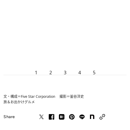
1
2
3
4
5
文・構成＝Five Star Corporation 撮影＝釜谷洋史
旅＆お出かけ
グルメ
Share