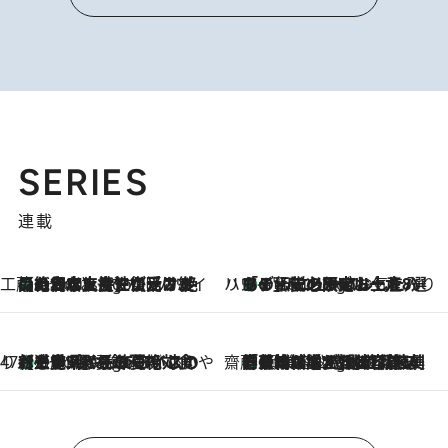
SERIES
連載
工藤まやのおもてなしハワイ
【ハワイ土産】ローカルの絶大な支持で復活！ 絶品の幻クッキー《元ファンの日本人女性が受け継いだ名店》
6 Hours Ago
ハワイ賢者 リサのお気に入りリスト
あの伝説の限定トートも！ リニューアルした「ディーン＆デルーカ ハワイ」で必須のお土産8選
6 Hours Ago
47都道府県の手みやげ ひんやりスイーツで夏を満喫
【三重県】この夏絶対食べたい 冷やしておいしいおやつ3選 お餅×アイスの新感覚スイーツ
6 Hours Ago
齋藤 薫 美容脳ルネサンス
「荷物が増えるほど旅ストレスは増す」美容ジャーナリストがたどり着いた最終結論。“化粧品を劇的に減らす”感動の凝縮美容とは
6 Hours Ago