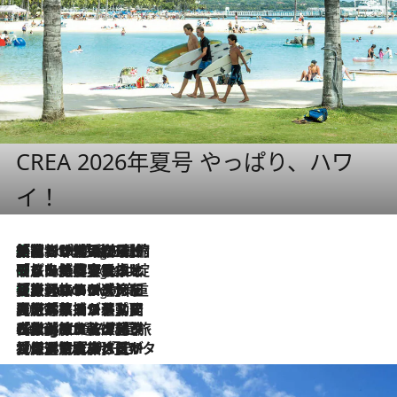
CREA 2026年夏号 やっぱり、ハワ
イ！
「荷物が増えるほど旅ストレスは増す」美容ジャーナリストがたどり着いた最終結論。“化粧品を劇的に減らす”感動の凝縮美容とは
6 Hours Ago
「旅先には金髪ウィッグを持参」日本と同じメイクでは損してる!? 美容ジャーナリストが提案する“掟破りの旅美容”とは
6 Hours Ago
【厳選旅コスメ】「身軽さ＆UV対策重視！」ヘアアーティストshucoが選んだ夏旅ベストコスメを発表【Mサイズジップ】
6 Hours Ago
2026.8.5
【厳選旅コスメ】国内をあちこち移動する河井菜摘が選んだ夏旅ベストコスメ発表！「リラックスアイテムはマスト」【Mサイズジップ】
2026.8.4
【厳選旅コスメ】「紫外線＆乾燥対策しながらメイク感も！」ヘア＆メイクGeorgeが選んだ夏旅ベストコスメを発表！【Mサイズジップ】
2026.8.3
【厳選旅コスメ】「保湿もタイパ重視！」“サウナ好き”タレント清水みさとが愛用する夏旅ベストコスメを発表！【Mサイズジップ】