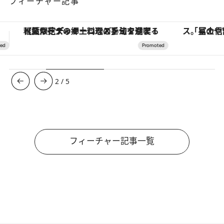
フィーチャー記事
「星のや富士」でデジタルデトックス。冨士信仰の歴史を辿り、心身を調える。
【銀座で出合う最旬美容】美髪ケアや上質な眠
3
/
5
フィーチャー記事一覧