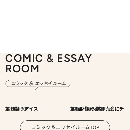
COMIC & ESSAY
ROOM
2026.7.30
第15話 アイス
2026.7.30
第8回「同人誌即売会にチャレンジ その2」
コミック＆エッセイルームTOP