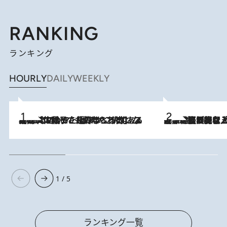
RANKING
ランキング
HOURLY
DAILY
WEEKLY
2026.8.5
【阿川佐和子さんの年とる力】なぜ70代で始めた趣味は“こんなに楽しい”のか？ ピアノ、俳句…スランプに陥っても続けられる“ある秘訣”とは
2026.8.5
【なぜ吉沢亮は「気配を消せる」のか？】興行収入208億の『国宝』を経て挑むミュージカル『ディア・エヴァン・ハンセン』。トップ俳優が舞台上でさらけ出した“孤独”とは
1 / 5
ランキング一覧