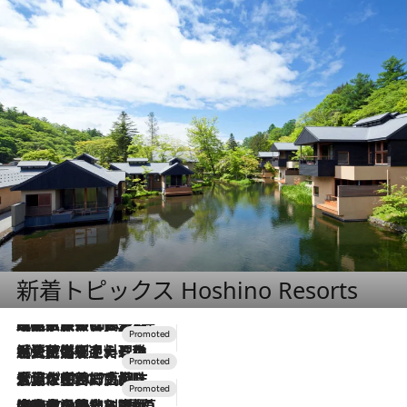
新着トピックス Hoshino Resorts
2026.7.31
【ホテル帰省】という選択肢をOMOが提案。家族とほどよい距離を保つには「昼は実家、夜は気兼ねなくホテルで！」
2026.7.24
【夏限定ディナーコース】旬を迎える稚鮎や花ズッキーニなどをイタリア・トスカーナの郷土料理の手法で満喫！
2026.7.17
「土佐和ハーブかき氷」がOMO7高知に登場！生姜、山椒、大葉など目にも舌にも涼を呼ぶ郷土の味
2026.7.10
NEW OPEN！【界 草津】名湯の地に誕生。趣の異なる2種の温泉と上州ならではの会席・蕎麦割烹など美食を味わう究極の癒やし旅