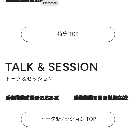
特集 TOP
TALK & SESSION
トーク＆セッション
2026.8.3
「今後値上げがあるとすれば…」「リスクがあるのは今年の冬」エネルギー専門家が語る、ホルムズ海峡封鎖が家庭にもたらす“ある心配”
2026.8.3
「住宅建てられない…」「サーチャージ料の高値が続いている」ホルムズ海峡封鎖による影響はいつまで続く？《エネルギー専門家に聞く“どうなる日本の暮らし”》
トーク&セッション TOP