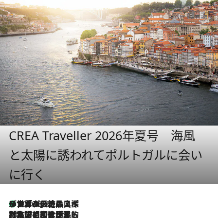
CREA Traveller 2026年夏号 海風
と太陽に誘われてポルトガルに会い
に行く
リスボンの絶品スイーツ「パステル・デ・ナタ」とは？ポルトガル伝統の奥深い世界へ
2026.8.8
2026.7.27
「私の祖国はポルトガル語です」国民的詩人フェルナンド・ペソアと、彼が愛した文学の街を歩く