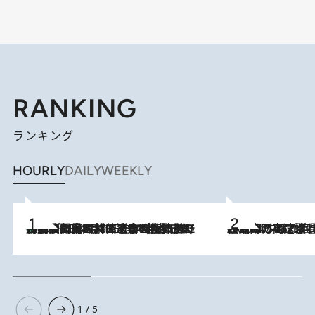
RANKING
ランキング
HOURLY
DAILY
WEEKLY
「最後に見られてよかった」上野動物園の東園パンダ舎が解体前に特別公開。8月16日まで延長されたパネル展と共に辿る“半世紀”のパンダ飼育《解体工事の図面あり》
2026.8.8
2026.8.7
「湘南乃風に憧れて」観客大盛上がりの“タオル回し”に、ラッパー顔負けの高速歌唱まで…さだまさし（74）のアグレッシブすぎる現在地
1 / 5