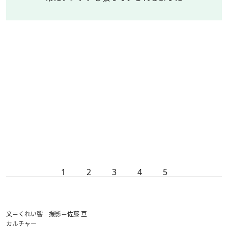
1
2
3
4
5
文＝くれい響 撮影＝佐藤 亘
カルチャー