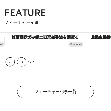
FEATURE
フィーチャー記事
【銀座で出合う最旬美容】美髪ケアや上質な眠り…セルフケアのアップデートから、特別な名入れギフトまで。大人のための「ReFa GINZA」クルーズ
ヴァシュロン・コンスタンタン
3
/
6
フィーチャー記事一覧