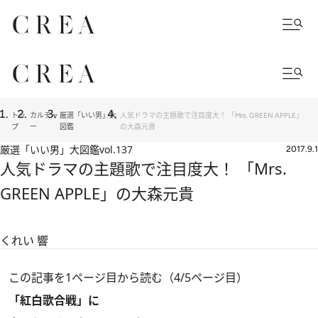
トッ
カルチャ
厳選「いい男」大
人気ドラマの主題歌で注目度大！ 「Mrs. GREEN APPLE」
プ
ー
図鑑
の大森元貴
厳選「いい男」大図鑑
vol.137
2017.9.1
人気ドラマの主題歌で注目度大！ 「Mrs.
GREEN APPLE」の大森元貴
くれい 響
この記事を1ページ目から読む（4/5ページ目）
「紅白歌合戦」に