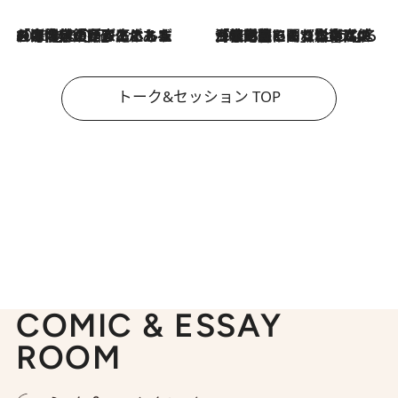
2026.8.3
「今後値上げがあるとすれば…」「リスクがあるのは今年の冬」エネルギー専門家が語る、ホルムズ海峡封鎖が家庭にもたらす“ある心配”
2026.8.3
「住宅建てられない…」「サーチャージ料の高値が続いている」ホルムズ海峡封鎖による影響はいつまで続く？《エネルギー専門家に聞く“どうなる日本の暮らし”》
トーク&セッション TOP
COMIC & ESSAY
ROOM