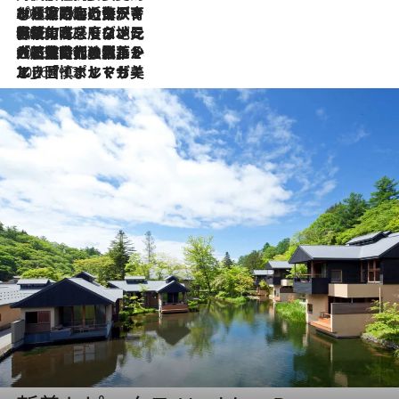
2026.7.26
ポルトガル近海が育む極上の海の幸。キリリと冷えた白ワインと愉しむ、シーフード専門店の贅沢
2026.7.22
伝統の味をモダンに昇華。高感度な地元客が集う、リスボンの最旬ガストロノミー
2026.7.21
大航海時代の栄華から、震災、独裁、そして革命へ。ポルトガル・首都リスボンの石畳に刻まれた「歴史の光と影」
2026.7.13
エッセイ・ヤマザキマリ「慎ましくも美しき国 ポルトガル」