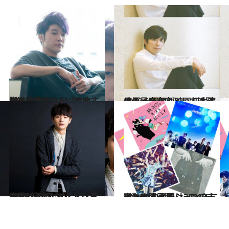
2017.8.18
躍進中のバンド「Mrs. GREEN APPLE」 楽曲すべてを手掛けるVo&G、大森元貴
カルチャー
2013.6.7
俳優、音楽家として活躍する星野 源が映画初主演
カルチャー
2016.8.14
CREA厳選！ イケメン青田買い【まとめ】 ほっと癒される“ヌクメン”ベスト10
カルチャー
2017.3.31
Jポップの世界は2021年に変わる？ 音楽シーンの未来を大胆予測
カルチャー