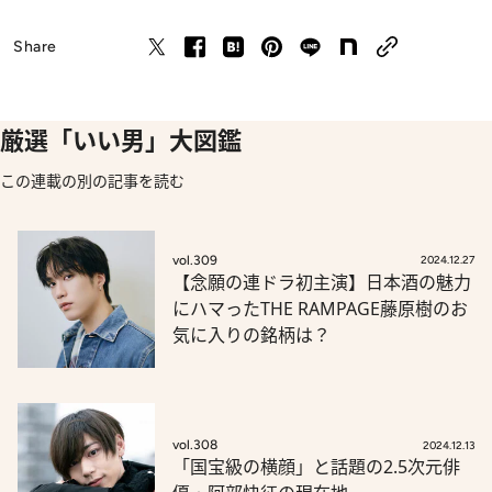
Share
厳選「いい男」大図鑑
この連載の別の記事を読む
vol.309
2024.12.27
【念願の連ドラ初主演】日本酒の魅力
にハマったTHE RAMPAGE藤原樹のお
気に入りの銘柄は？
vol.308
2024.12.13
「国宝級の横顔」と話題の2.5次元俳