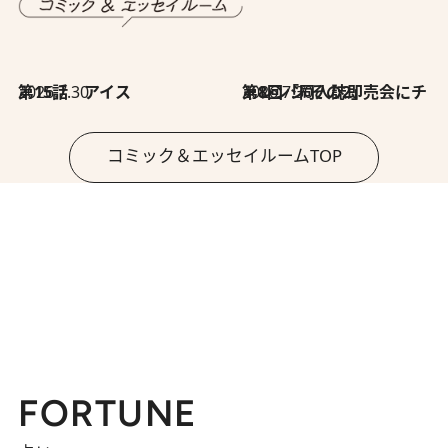
2026.7.30
第15話 アイス
2026.7.30
第8回「同人誌即売会にチャレンジ その2」
コミック＆エッセイルームTOP
FORTUNE