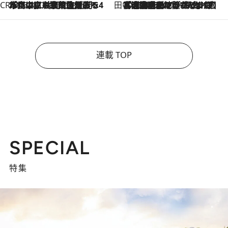
CREA'S CHOICE
2026.8.7
「立川にも歌舞伎があるんだよ」 片岡仁左衛門・市川中車ら豪華座組みで4年目の立川立飛歌舞伎へ
田中稲の勝手に再ブーム
2026.8.7
「湘南乃風に憧れて」観客大盛上がりの“タオル回し”に、ラッパー顔負けの高速歌唱まで…さだまさし（74）のアグレッシブすぎる現在地
連載 TOP
SPECIAL
特集