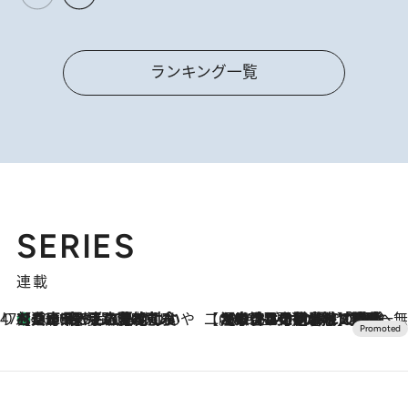
ランキング一覧
SERIES
連載
47都道府県の手みやげ ひんやりスイーツで夏を満喫
【兵庫県】この夏絶対食べたい 冷やしておいしいおやつ3選 淡路島の恵みをジェラートに集約
2026.8.8
【CREA×星野リゾート】唯一無二。癒しと発見が待つ場所へ
2026.8.7
【トンボの足水浴】ヒノキの香りに包まれて涼感マックス！約13℃の湧水かけ流しを避暑地「星野温泉 トンボの湯」で体験