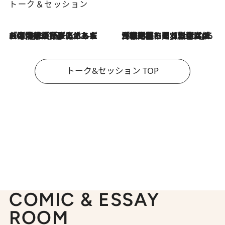
トーク＆セッション
2026.8.3
「今後値上げがあるとすれば…」「リスクがあるのは今年の冬」エネルギー専門家が語る、ホルムズ海峡封鎖が家庭にもたらす“ある心配”
2026.8.3
「住宅建てられない…」「サーチャージ料の高値が続いている」ホルムズ海峡封鎖による影響はいつまで続く？《エネルギー専門家に聞く“どうなる日本の暮らし”》
トーク&セッション TOP
COMIC & ESSAY
ROOM