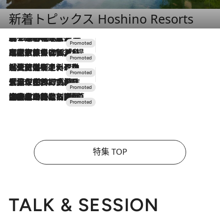
新着トピックス Hoshino Resorts
2026.8.7
【トンボの足水浴】ヒノキの香りに包まれて涼感マックス！約13℃の湧水かけ流しを避暑地「星野温泉 トンボの湯」で体験
2026.7.31
【ホテル帰省】という選択肢をOMOが提案。家族とほどよい距離を保つには「昼は実家、夜は気兼ねなくホテルで！」
2026.7.24
【夏限定ディナーコース】旬を迎える稚鮎や花ズッキーニなどをイタリア・トスカーナの郷土料理の手法で満喫！
2026.7.17
「土佐和ハーブかき氷」がOMO7高知に登場！生姜、山椒、大葉など目にも舌にも涼を呼ぶ郷土の味
2026.7.10
NEW OPEN！【界 草津】名湯の地に誕生。趣の異なる2種の温泉と上州ならではの会席・蕎麦割烹など美食を味わう究極の癒やし旅
特集 TOP
TALK & SESSION