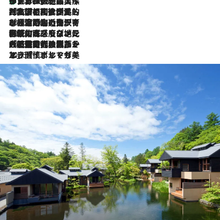
リスボンの絶品スイーツ「パステル・デ・ナタ」とは？ポルトガル伝統の奥深い世界へ
2026.8.8
2026.7.27
「私の祖国はポルトガル語です」国民的詩人フェルナンド・ペソアと、彼が愛した文学の街を歩く
2026.7.26
ポルトガル近海が育む極上の海の幸。キリリと冷えた白ワインと愉しむ、シーフード専門店の贅沢
2026.7.22
伝統の味をモダンに昇華。高感度な地元客が集う、リスボンの最旬ガストロノミー
2026.7.21
大航海時代の栄華から、震災、独裁、そして革命へ。ポルトガル・首都リスボンの石畳に刻まれた「歴史の光と影」
2026.7.13
エッセイ・ヤマザキマリ「慎ましくも美しき国 ポルトガル」