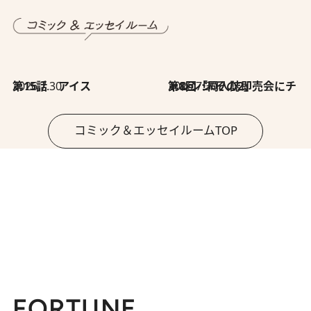
2026.7.30
第15話 アイス
2026.7.30
第8回「同人誌即売会にチャレンジ その2」
コミック＆エッセイルームTOP
FORTUNE