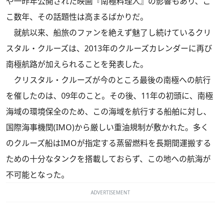
や一昨年公開された映画『南極料理人』の影響もあり、こ
こ数年、その話題性は高まるばかりだ。
就航以来、船旅のファンを絶えず魅了し続けているクリ
スタル・クルーズは、2013年のクルーズカレンダーに再び
南極航路が加えられることを発表した。
クリスタル・クルーズが今のところ最後の南極への航行
を催したのは、09年のこと。その後、11年の初頭に、南極
海域の環境保全のため、この海域を航行する船舶に対し、
国際海事機関(IMO)から厳しい重油規制が敷かれた。多く
のクルーズ船はIMOが指定する蒸留燃料を長期間運搬する
ための十分なタンクを搭載しておらず、この地への航海が
不可能となった。
ADVERTISEMENT