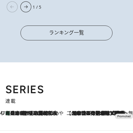
1 / 5
ランキング一覧
SERIES
連載
47都道府県の手みやげ ひんやりスイーツで夏を満喫
【兵庫県】この夏絶対食べたい 冷やしておいしいおやつ3選 淡路島の恵みをジェラートに集約
2026.8.8
【CREA×星野リゾート】唯一無二。癒しと発見が待つ場所へ
2026.8.7
【トンボの足水浴】ヒノキの香りに包まれて涼感マックス！約13℃の湧水かけ流しを避暑地「星野温泉 トンボの湯」で体験