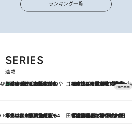
ランキング一覧
SERIES
連載
47都道府県の手みやげ ひんやりスイーツで夏を満喫
【兵庫県】この夏絶対食べたい 冷やしておいしいおやつ3選 淡路島の恵みをジェラートに集約
2026.8.8
【CREA×星野リゾート】唯一無二。癒しと発見が待つ場所へ
2026.8.7
【トンボの足水浴】ヒノキの香りに包まれて涼感マックス！約13℃の湧水かけ流しを避暑地「星野温泉 トンボの湯」で体験
CREA'S CHOICE
2026.8.7
「立川にも歌舞伎があるんだよ」 片岡仁左衛門・市川中車ら豪華座組みで4年目の立川立飛歌舞伎へ
田中稲の勝手に再ブーム
2026.8.7
「湘南乃風に憧れて」観客大盛上がりの“タオル回し”に、ラッパー顔負けの高速歌唱まで…さだまさし（74）のアグレッシブすぎる現在地