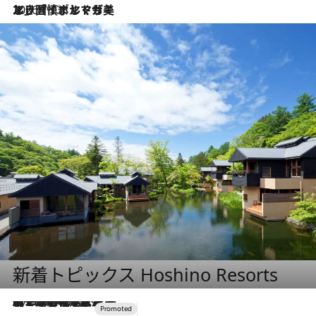
2026.7.13
エッセイ・ヤマザキマリ「慎ましくも美しき国 ポルトガル」
新着トピックス Hoshino Resorts
2026.8.7
【トンボの足水浴】ヒノキの香りに包まれて涼感マックス！約13℃の湧水かけ流しを避暑地「星野温泉 トンボの湯」で体験