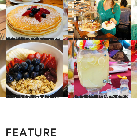
2015.7.29
ハワイ通の人気ブロガーが太鼓判！ 絶対おいしい朝食パンケーキBEST3
旅＆お出かけ
2014.10.28
ロコに愛されるほっこりカフェ ハワイで美味しい朝ごはん！
旅＆お出かけ
2014.7.6
ワイキキ、クヒオ通りにあるカフェで アサイボウルの進化版ヘルシーボウルを
旅＆お出かけ
2014.3.10
ハワイの日差しの下で楽しみたい体に沁み込むような清涼感のレモネード
旅＆お出かけ
FEATURE