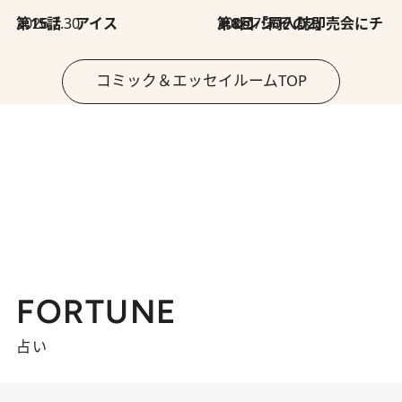
2026.7.30
第15話 アイス
2026.7.30
第8回「同人誌即売会にチャレンジ その2」
コミック＆エッセイルームTOP
FORTUNE
占い