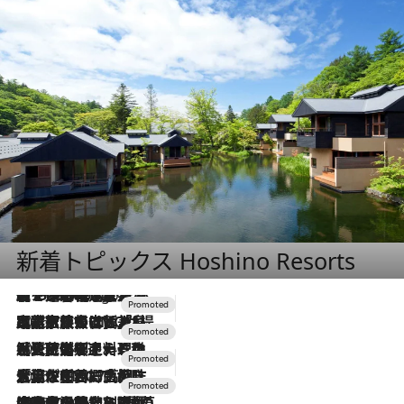
新着トピックス Hoshino Resorts
【トンボの足水浴】ヒノキの香りに包まれて涼感マックス！約13℃の湧水かけ流しを避暑地「星野温泉 トンボの湯」で体験
2 Hours Ago
2026.7.31
【ホテル帰省】という選択肢をOMOが提案。家族とほどよい距離を保つには「昼は実家、夜は気兼ねなくホテルで！」
2026.7.24
【夏限定ディナーコース】旬を迎える稚鮎や花ズッキーニなどをイタリア・トスカーナの郷土料理の手法で満喫！
2026.7.17
「土佐和ハーブかき氷」がOMO7高知に登場！生姜、山椒、大葉など目にも舌にも涼を呼ぶ郷土の味
2026.7.10
NEW OPEN！【界 草津】名湯の地に誕生。趣の異なる2種の温泉と上州ならではの会席・蕎麦割烹など美食を味わう究極の癒やし旅