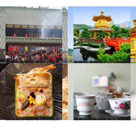
2015.3.15
香港の旧正月を華やかに満喫！ 初詣・競馬・美食で運を引き寄せる
旅＆お出かけ
2015.4.1
金閣寺にそっくりな楼閣も立つ 香港の住宅街に潜む中国式庭園
旅＆お出かけ
2014.2.22
香港を代表する食通が選ぶ！ いま訪れたい至福の名店
旅＆お出かけ
2014.8.4
香港の個性的な人々が集まるビルの1階 週に2回だけオープンする隠れた雑貨屋
旅＆お出かけ