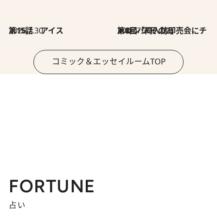
2026.7.30
第15話 アイス
2026.7.30
第8回「同人誌即売会にチャレンジ その2」
コミック＆エッセイルームTOP
FORTUNE
占い