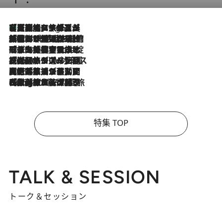
【厳選旅コスメ】「多機能アイテムがメイン！」旅好き美容エディターが選んだ夏旅ベストコスメを発表【Mサイズジップ】
4 Hours Ago
2026.8.6
「荷物が増えるほど旅ストレスは増す」美容ジャーナリストがたどり着いた最終結論。“化粧品を劇的に減らす”感動の凝縮美容とは
2026.8.6
「旅先には金髪ウィッグを持参」日本と同じメイクでは損してる!? 美容ジャーナリストが提案する“掟破りの旅美容”とは
2026.8.6
【厳選旅コスメ】「身軽さ＆UV対策重視！」ヘアアーティストshucoが選んだ夏旅ベストコスメを発表【Mサイズジップ】
2026.8.5
【厳選旅コスメ】国内をあちこち移動する河井菜摘が選んだ夏旅ベストコスメ発表！「リラックスアイテムはマスト」【Mサイズジップ】
2026.8.4
【厳選旅コスメ】「紫外線＆乾燥対策しながらメイク感も！」ヘア＆メイクGeorgeが選んだ夏旅ベストコスメを発表！【Mサイズジップ】
特集 TOP
TALK & SESSION
トーク＆セッション