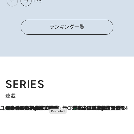
1 / 5
ランキング一覧
SERIES
連載
【CREA×星野リゾート】唯一無二。癒しと発見が待つ場所へ
【トンボの足水浴】ヒノキの香りに包まれて涼感マックス！約13℃の湧水かけ流しを避暑地「星野温泉 トンボの湯」で体験
2 Hours Ago
CREA'S CHOICE
「立川にも歌舞伎があるんだよ」 片岡仁左衛門・市川中車ら豪華座組みで4年目の立川立飛歌舞伎へ
4 Hours Ago