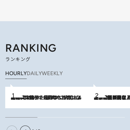
RANKING
ランキング
HOURLY
DAILY
WEEKLY
2026.8.5
【阿川佐和子さんの年とる力】なぜ70代で始めた趣味は“こんなに楽しい”のか？ ピアノ、俳句…スランプに陥っても続けられる“ある秘訣”とは
2026.8.5
【なぜ吉沢亮は「気配を消せる」のか？】興行収入208億の『国宝』を経て挑むミュージカル『ディア・エヴァン・ハンセン』。トップ俳優が舞台上でさらけ出した“孤独”とは