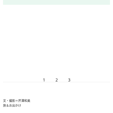
1
2
3
文・撮影＝芹澤和美
旅＆お出かけ