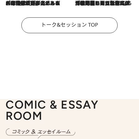
2026.8.3
「今後値上げがあるとすれば…」「リスクがあるのは今年の冬」エネルギー専門家が語る、ホルムズ海峡封鎖が家庭にもたらす“ある心配”
2026.8.3
「住宅建てられない…」「サーチャージ料の高値が続いている」ホルムズ海峡封鎖による影響はいつまで続く？《エネルギー専門家に聞く“どうなる日本の暮らし”》
トーク&セッション TOP
COMIC & ESSAY
ROOM