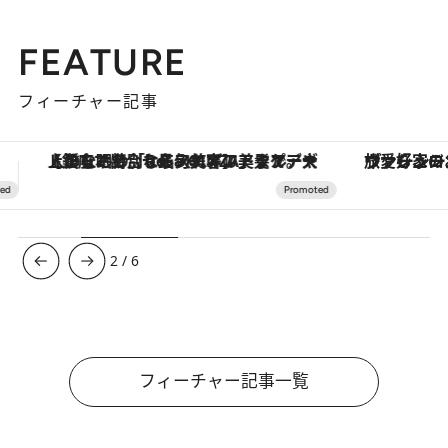
FEATURE
フィーチャー記事
ヴァシュロン・コンスタンタン「オーヴァーシーズ・オートマティック」。旅愛好家のお気に入りコレクションから、ジェンダーレスな新作が登場
【夏限定ディナーコース】旬を迎
3
/
6
フィーチャー記事一覧