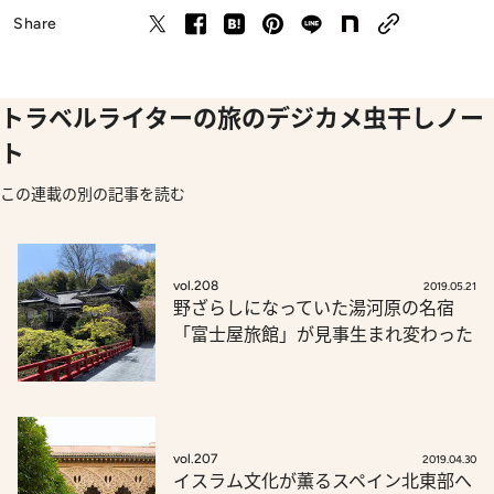
Share
トラベルライターの旅のデジカメ虫干しノー
ト
この連載の別の記事を読む
vol.208
2019.05.21
野ざらしになっていた湯河原の名宿
「富士屋旅館」が見事生まれ変わった
vol.207
2019.04.30
イスラム文化が薫るスペイン北東部へ