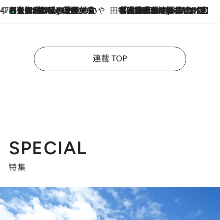
47都道府県の手みやげ ひんやりスイーツで夏を満喫
【京都府】この夏絶対食べたい 冷やしておいしいおやつ3選 ひと口目から心を掴む新緑のテリーヌ
4 Hours Ago
田中稲の勝手に再ブーム
「湘南乃風に憧れて」観客大盛上がりの“タオル回し”に、ラッパー顔負けの高速歌唱まで…さだまさし（74）のアグレッシブすぎる現在地
9 Hours Ago
連載 TOP
SPECIAL
特集