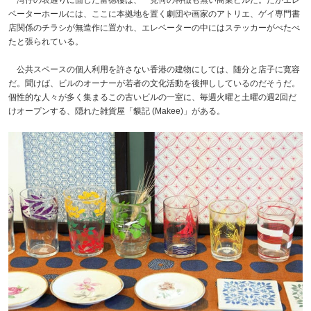
ベーターホールには、ここに本拠地を置く劇団や画家のアトリエ、ゲイ専門書
店関係のチラシが無造作に置かれ、エレベーターの中にはステッカーがべたべ
たと張られている。
公共スペースの個人利用を許さない香港の建物にしては、随分と店子に寛容
だ。聞けば、ビルのオーナーが若者の文化活動を後押ししているのだそうだ。
個性的な人々が多く集まるこの古いビルの一室に、毎週火曜と土曜の週2回だ
けオープンする、隠れた雑貨屋「貘記 (Makee)」がある。