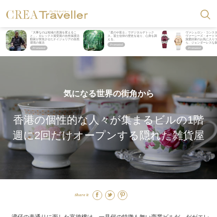
「大事なのは地域の意識を変えるこ
「星のや富士」でデジタルデトック
ヴァシュロン・コンス
と」。ロレックス賞受賞の自然保護活
ス。冨士信仰の歴史を辿り、心身を調
ヴァーシーズ・オート
動家が実現させたナイジェリアの自然
える。
旅愛好家のお気に入り
環境の復活
ら、ジェンダーレスな
気になる世界の街角から
香港の個性的な人々が集まるビルの1階
週に2回だけオープンする隠れた雑貨屋
Share it
湾仔の表通りに面した富徳樓は、一見何の特徴も無い商業ビルだ。だがエレ