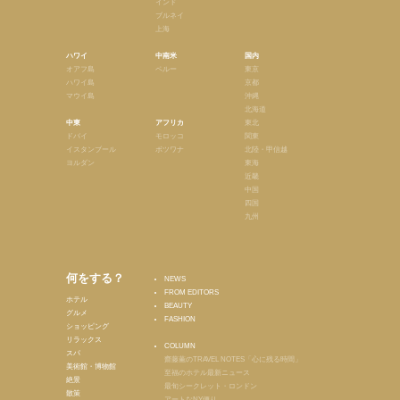
インド
ブルネイ
上海
ハワイ
中南米
国内
オアフ島
ペルー
東京
ハワイ島
京都
マウイ島
沖縄
北海道
中東
アフリカ
東北
ドバイ
モロッコ
関東
イスタンブール
ボツワナ
北陸・甲信越
ヨルダン
東海
近畿
中国
四国
九州
何をする？
NEWS
FROM EDITORS
ホテル
BEAUTY
グルメ
FASHION
ショッピング
リラックス
COLUMN
スパ
齋藤薫のTRAVEL NOTES「心に残る時間」
美術館・博物館
至福のホテル最新ニュース
絶景
最旬シークレット・ロンドン
散策
アートなNY便り