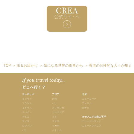
TOP
旅＆お出かけ
気になる世界の街角から
香港の個性的な人々が集まる
If you travel today...
どこへ行く？
ヨーロッパ
アジア
北米
イタリア
台湾
ニューヨーク
フランス
バリ
アメリカ
イギリス
スリランカ
カナダ
スペイン
カンボジア
チェコ
タイ
オセアニア＆南太平洋
スイス
ラオス
ニュージーランド
ロンドン
マカオ
ニューカレドニア
パリ
ベトナム