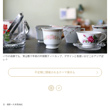
バラの花柄でも、実は数十年前の中国製ティーカップ。デザインと色使いがどこかアジアぽ
い？
不定期に開催されるテーマ展示も
1
2
文・撮影＝久米美由紀