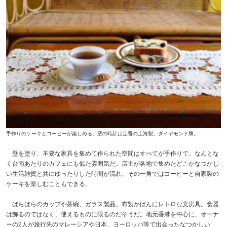
手作りのケーキとコーヒーが楽しめる。壁の時計は定番の上海製、ダイヤモンド牌。
壁を塗り、不要な家具を集めて作られた空間はすべてが手作りで、なんとな
く台南あたりのカフェにも似た雰囲気だ。店主が各地で集めたどこかなつかし
い生活雑貨と共にゆったりした時間が流れ、その一角ではコーヒーと自家製の
ケーキを楽しむこともできる。
ばらばらのカップや茶碗、ガラス製品。布製かばんにレトロな文房具。食器
は飾るのではなく、使えるものに限るのだそうだ。地元香港を中心に、オーナ
ーの2人が旅行先のマレーシアや日本、ヨーロッパ等で出会ったなつかしい