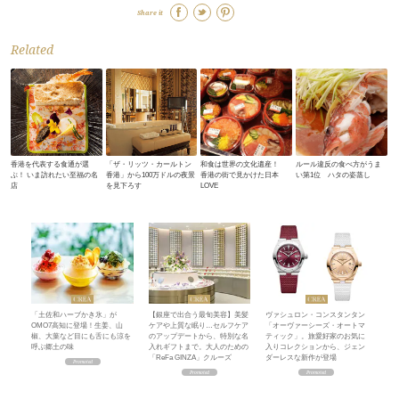
Share it
Related
香港を代表する食通が選
「ザ・リッツ・カールトン
和食は世界の文化遺産！
ルール違反の食べ方がうま
ぶ！ いま訪れたい至福の名
香港」から100万ドルの夜景
香港の街で見かけた日本
い第1位 ハタの姿蒸し
店
を見下ろす
LOVE
「土佐和ハーブかき氷」が
【銀座で出合う最旬美容】美髪
ヴァシュロン・コンスタンタン
OMO7高知に登場！生姜、山
ケアや上質な眠り…セルフケア
「オーヴァーシーズ・オートマ
椒、大葉など目にも舌にも涼を
のアップデートから、特別な名
ティック」。旅愛好家のお気に
呼ぶ郷土の味
入れギフトまで。大人のための
入りコレクションから、ジェン
「ReFa GINZA」クルーズ
ダーレスな新作が登場