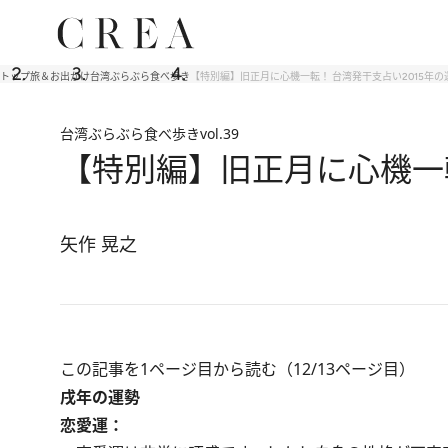
トップ
旅＆お出かけ
台湾ぶらぶら食べ歩き
【特別編】旧正月に心機一転！ 台湾発干支占い2015年の
台湾ぶらぶら食べ歩き
vol.39
【特別編】旧正月に心機一転
矢作 晃之
この記事を1ページ目から読む（12/13ページ目）
戌年の運勢
恋愛運：