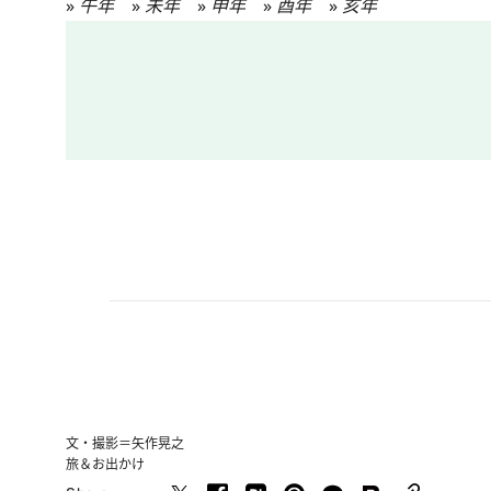
»
午年
»
未年
»
申年
»
酉年
»
亥年
文・撮影＝矢作晃之
旅＆お出かけ