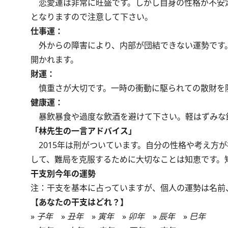
恋愛運は非常に旺盛です。しかし自身の性格が不安
となりますので注意して下さい。
仕事運：
外からの障害により、内部が団結できない運勢です
開かれます。
財運：
慎重さが大切です。一時の衝動に駆られての散財を
健康運：
暴飲暴食や過度な飲酒を避けて下さい。軽はずみな
「林先生の一言アドバイス」
2015年は刑がついています。自分の性格や考え方
して、難局を克服するために大切なことは知恵です。
干支別今年の運勢
注：干支を基本に占っていますが、個人の運勢は名前
【あなたの干支はどれ？】
»
子年
»
丑年
»
寅年
»
卯年
»
辰年
»
巳年