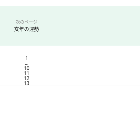
次のページ
亥年の運勢
1
...
10
11
12
13