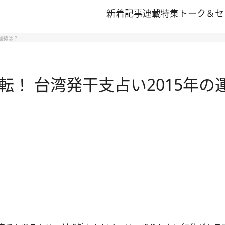
新着記事
連載
特集
トーク＆セ
運勢は？
！ 台湾発干支占い2015年の