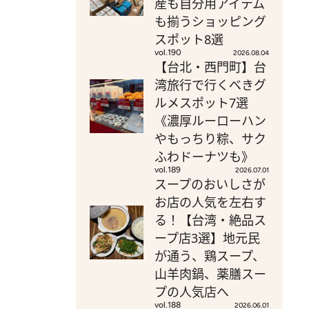
産も自分用アイテム
も揃うショッピング
スポット8選
vol.190
2026.08.04
【台北・西門町】台
湾旅行で行くべきグ
ルメスポット7選
《濃厚ルーローハン
やもっちり粽、サク
ふわドーナツも》
vol.189
2026.07.01
スープのおいしさが
お店の人気を左右す
る！【台湾・絶品ス
ープ店3選】地元民
が通う、鶏スープ、
山羊肉鍋、薬膳スー
プの人気店へ
vol.188
2026.06.01