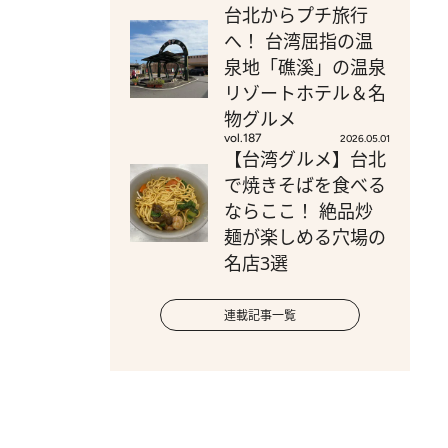
台北からプチ旅行
へ！ 台湾屈指の温
泉地「礁溪」の温泉
リゾートホテル＆名
物グルメ
vol.187
2026.05.01
【台湾グルメ】台北
で焼きそばを食べる
ならここ！ 絶品炒
麺が楽しめる穴場の
名店3選
連載記事一覧