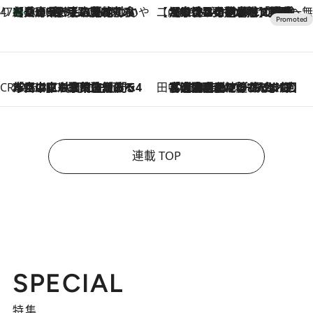
47都道府県の手みやげ ひんやりスイーツで夏を満喫
【兵庫県】この夏絶対食べたい 冷やしておいしいおやつ3選 淡路島の恵みをジェラートに集約
2026.8.8
【CREA×星野リゾート】唯一無二。癒しと発見が待つ場所へ
2026.8.7
【トンボの足水浴】ヒノキの香りに包まれて涼感マックス！約13℃の湧水かけ流しを避暑地「星野温泉 トンボの湯」で体験
CREA'S CHOICE
2026.8.7
「立川にも歌舞伎があるんだよ」 片岡仁左衛門・市川中車ら豪華座組みで4年目の立川立飛歌舞伎へ
田中稲の勝手に再ブーム
2026.8.7
「湘南乃風に憧れて」観客大盛上がりの“タオル回し”に、ラッパー顔負けの高速歌唱まで…さだまさし（74）のアグレッシブすぎる現在地
連載 TOP
SPECIAL
特集