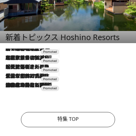
新着トピックス Hoshino Resorts
2026.8.7
【トンボの足水浴】ヒノキの香りに包まれて涼感マックス！約13℃の湧水かけ流しを避暑地「星野温泉 トンボの湯」で体験
2026.7.31
【ホテル帰省】という選択肢をOMOが提案。家族とほどよい距離を保つには「昼は実家、夜は気兼ねなくホテルで！」
2026.7.24
【夏限定ディナーコース】旬を迎える稚鮎や花ズッキーニなどをイタリア・トスカーナの郷土料理の手法で満喫！
2026.7.17
「土佐和ハーブかき氷」がOMO7高知に登場！生姜、山椒、大葉など目にも舌にも涼を呼ぶ郷土の味
2026.7.10
NEW OPEN！【界 草津】名湯の地に誕生。趣の異なる2種の温泉と上州ならではの会席・蕎麦割烹など美食を味わう究極の癒やし旅
特集 TOP