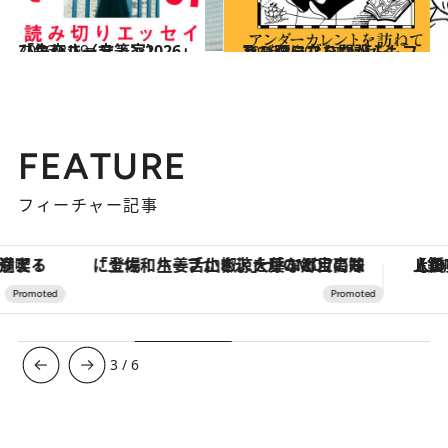
2026.3.19
「失恋ルーティン2026」ひらりさ（文筆家）
ファッション
2026.3.20
及び腰になりながらもファンクラブを開設！
コミック ＆ エッセイ
FEATURE
フィーチャー記事
「土佐和ハーブかき氷」がOMO7高知に登場！生姜、山椒、大葉など目にも舌にも涼を呼ぶ郷土の味
【銀座で出合う最旬美容】美髪ケアや上質な眠
3
/
6