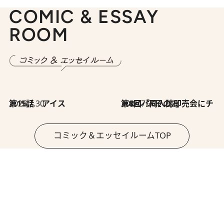
COMIC & ESSAY
ROOM
2026.7.30
第15話 アイス
2026.7.30
第8回「同人誌即売会にチャレンジ その2」
コミック＆エッセイルームTOP