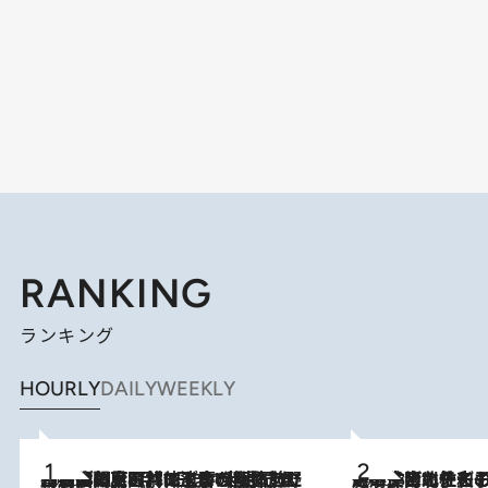
RANKING
ランキング
HOURLY
DAILY
WEEKLY
2026.8.8
「最後に見られてよかった」上野動物園の東園パンダ舎が解体前に特別公開。8月16日まで延長されたパネル展と共に辿る“半世紀”のパンダ飼育《解体工事の図面あり》
2026.8.3
《「文士の子ども被害者の会」発足！》阿川佐和子（72）が語る遠藤周作に北杜夫、劇作家・矢代静一の子どもたちの“文豪プライベート事件簿”