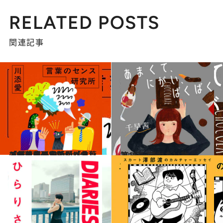
RELATED POSTS
関連記事
2026.1.14
【新連載】川添愛「言葉のセンス研究所」（1）「言葉のセンスがある」という褒め言葉にはセンスがあるのか
コミック ＆ エッセイ
2025.5.13
第1回 汚れたい欲
コミック ＆ エッセイ