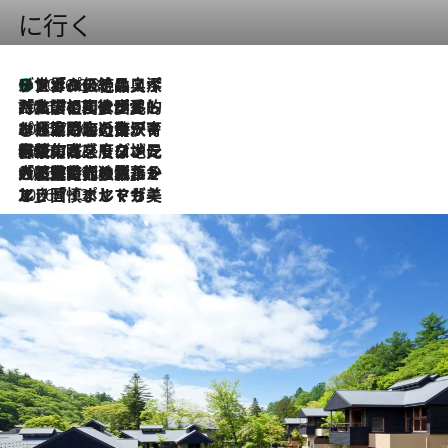
に行く
リスボンの絶品スイーツ「パステル・デ・ナタ」とは？ポルトガル伝統の奥深い世界へ
2026.8.8
2026.7.27
「私の祖国はポルトガル語です」国民的詩人フェルナンド・ペソアと、彼が愛した文学の街を歩く
2026.7.26
ポルトガル近海が育む極上の海の幸。キリリと冷えた白ワインと愉しむ、シーフード専門店の贅沢
2026.7.22
伝統の味をモダンに昇華。高感度な地元客が集う、リスボンの最旬ガストロノミー
2026.7.21
大航海時代の栄華から、震災、独裁、そして革命へ。ポルトガル・首都リスボンの石畳に刻まれた「歴史の光と影」
2026.7.13
エッセイ・ヤマザキマリ「慎ましくも美しき国 ポルトガル」