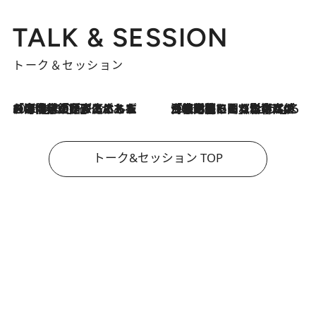
TALK & SESSION
トーク＆セッション
2026.8.3
「今後値上げがあるとすれば…」「リスクがあるのは今年の冬」エネルギー専門家が語る、ホルムズ海峡封鎖が家庭にもたらす“ある心配”
2026.8.3
「住宅建てられない…」「サーチャージ料の高値が続いている」ホルムズ海峡封鎖による影響はいつまで続く？《エネルギー専門家に聞く“どうなる日本の暮らし”》
トーク&セッション TOP