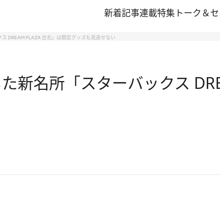
新着記事
連載
特集
トーク＆セ
DREAM PLAZA 台北」は限定グッズも見逃せない
新名所「スターバックス DREA