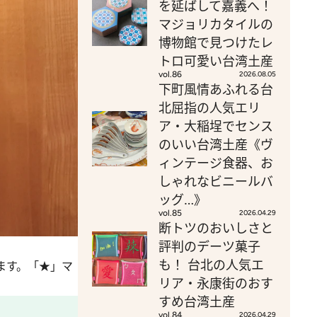
を延ばして嘉義へ！
マジョリカタイルの
博物館で見つけたレ
トロ可愛い台湾土産
vol.86
2026.08.05
下町風情あふれる台
北屈指の人気エリ
ア・大稲埕でセンス
のいい台湾土産《ヴ
ィンテージ食器、お
しゃれなビニールバ
ッグ…》
vol.85
2026.04.29
断トツのおいしさと
評判のデーツ菓子
も！ 台北の人気エ
ます。「★」マ
リア・永康街のおす
すめ台湾土産
vol.84
2026.04.29