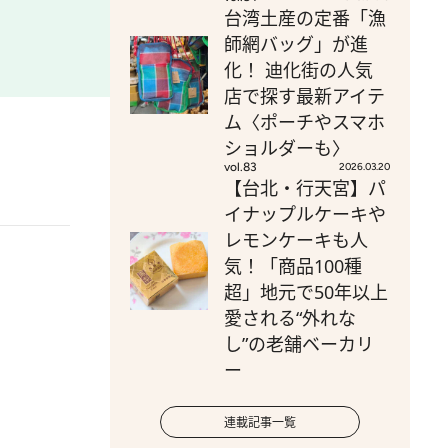
台湾土産の定番「漁
師網バッグ」が進
化！ 迪化街の人気
店で探す最新アイテ
ム〈ポーチやスマホ
ショルダーも〉
vol.83
2026.03.20
【台北・行天宮】パ
イナップルケーキや
レモンケーキも人
気！「商品100種
超」地元で50年以上
愛される“外れな
し”の老舗ベーカリ
ー
連載記事一覧