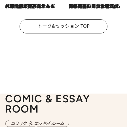
2026.8.3
「今後値上げがあるとすれば…」「リスクがあるのは今年の冬」エネルギー専門家が語る、ホルムズ海峡封鎖が家庭にもたらす“ある心配”
2026.8.3
「住宅建てられない…」「サーチャージ料の高値が続いている」ホルムズ海峡封鎖による影響はいつまで続く？《エネルギー専門家に聞く“どうなる日本の暮らし”》
トーク&セッション TOP
COMIC & ESSAY
ROOM