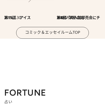
2026.7.30
第15話 アイス
2026.7.30
第8回「同人誌即売会にチャレンジ その2」
コミック＆エッセイルームTOP
FORTUNE
占い