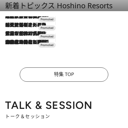
新着トピックス Hoshino Resorts
2026.7.31
【ホテル帰省】という選択肢をOMOが提案。家族とほどよい距離を保つには「昼は実家、夜は気兼ねなくホテルで！」
2026.7.24
【夏限定ディナーコース】旬を迎える稚鮎や花ズッキーニなどをイタリア・トスカーナの郷土料理の手法で満喫！
2026.7.17
「土佐和ハーブかき氷」がOMO7高知に登場！生姜、山椒、大葉など目にも舌にも涼を呼ぶ郷土の味
2026.7.10
NEW OPEN！【界 草津】名湯の地に誕生。趣の異なる2種の温泉と上州ならではの会席・蕎麦割烹など美食を味わう究極の癒やし旅
特集 TOP
TALK & SESSION
トーク＆セッション