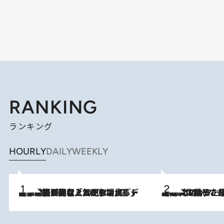
RANKING
ランキング
HOURLY
DAILY
WEEKLY
2026.8.5
【なぜ吉沢亮は「気配を消せる」のか？】興行収入208億の『国宝』を経て挑むミュージカル『ディア・エヴァン・ハンセン』。トップ俳優が舞台上でさらけ出した“孤独”とは
2026.8.5
【阿川佐和子さんの年とる力】なぜ70代で始めた趣味は“こんなに楽しい”のか？ ピアノ、俳句…スランプに陥っても続けられる“ある秘訣”とは