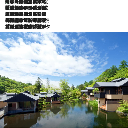
「旅先には金髪ウィッグを持参」日本と同じメイクでは損してる!? 美容ジャーナリストが提案する“掟破りの旅美容”とは
2026.8.6
【厳選旅コスメ】「身軽さ＆UV対策重視！」ヘアアーティストshucoが選んだ夏旅ベストコスメを発表【Mサイズジップ】
2026.8.6
2026.8.5
【厳選旅コスメ】国内をあちこち移動する河井菜摘が選んだ夏旅ベストコスメ発表！「リラックスアイテムはマスト」【Mサイズジップ】
2026.8.4
【厳選旅コスメ】「紫外線＆乾燥対策しながらメイク感も！」ヘア＆メイクGeorgeが選んだ夏旅ベストコスメを発表！【Mサイズジップ】
2026.8.3
【厳選旅コスメ】「保湿もタイパ重視！」“サウナ好き”タレント清水みさとが愛用する夏旅ベストコスメを発表！【Mサイズジップ】