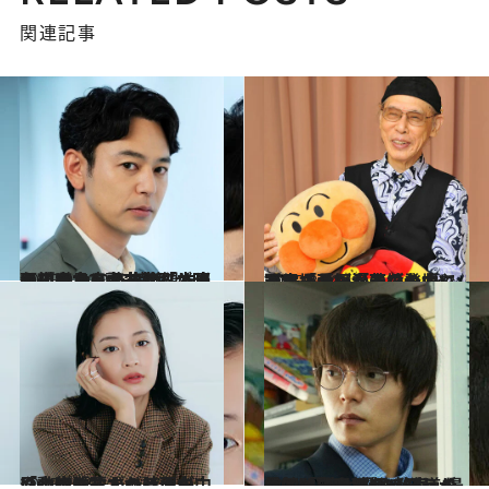
関連記事
2025.9.20
【初めから読む】「本当に瑛太で良かった、と思うのは…」妻夫木聡が明かした、20年来の盟友・永山瑛太への“感謝”《映画『宝島』で共演》
カルチャー
2025.8.23
天才・手塚治虫の登場による「長編漫画ブーム」で居場所がなくなり…やなせたかしが苦境の中で誕生させた「あの名曲」とは
カルチャー
2025.2.15
「動物的な人のほうが、やっぱりちょっと面白い」広瀬すずが詩人・中原中也に惹かれる理由
カルチャー
2024.12.10
学園ドラマはなぜ減った？「熱血教師のほうが人気が出るが… 」王道を外す、窪田正孝（36）の絶妙すぎた“役作り”《『宙わたる教室』最終回》
カルチャー