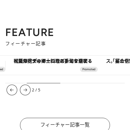
FEATURE
フィーチャー記事
「星のや富士」でデジタルデトックス。冨士信仰の歴史を辿り、心身を調える。
【銀座で出合う最旬美容】美髪ケアや上質な眠
3
/
5
フィーチャー記事一覧