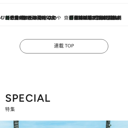
47都道府県の手みやげ ひんやりスイーツで夏を満喫
【三重県】この夏絶対食べたい 冷やしておいしいおやつ3選 お餅×アイスの新感覚スイーツ
2026.8.6
齋藤 薫 美容脳ルネサンス
「荷物が増えるほど旅ストレスは増す」美容ジャーナリストがたどり着いた最終結論。“化粧品を劇的に減らす”感動の凝縮美容とは
2026.8.6
連載 TOP
SPECIAL
特集