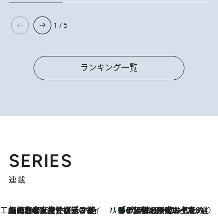
1 / 5
ランキング一覧
SERIES
連載
工藤まやのおもてなしハワイ
【ハワイ土産】ローカルの絶大な支持で復活！ 絶品の幻クッキー《元ファンの日本人女性が受け継いだ名店》
2026.8.6
ハワイ賢者 リサのお気に入りリスト
あの伝説の限定トートも！ リニューアルした「ディーン＆デルーカ ハワイ」で必須のお土産8選
2026.8.6