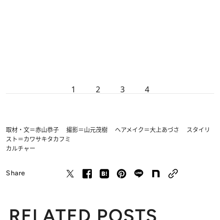
1
2
3
4
取材・文＝赤山恭子 撮影＝山元茂樹 ヘアメイク＝大上あづさ スタイリ
スト＝カワサキタカフミ
カルチャー
Share
RELATED POSTS