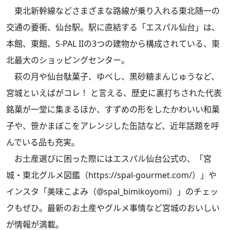
東北新幹線などさまざまな路線が乗り入れる東北随一の
交通の要衝、仙台駅。駅に直結する「エスパル仙台」は、
本館、東館、S-PAL IIの3つの建物から構成されている、東
北最大のショッピングセンター。
萩の月や仙台駄菓子、ゆべし、黒砂糖まんじゅうなど、
宮城といえばがコレ！ と言える、歴史に裏打ちされた代表
銘菓が一堂に集まるほか、すずめの形をしたかわいい和菓
子や、笹かまぼこをアレンジした缶詰など、近年話題を呼
んでいる品も充実。
お土産選びに困った際にはエスパル仙台公式の、「宮
城・東北グルメ図鑑（
https://spal-gourmet.com/
）」や
インスタ「美味こよみ（
@spal_bimikoyomi
）」のチェッ
クもぜひ。最新のお土産やグルメ事情など宮城のおいしい
が情報が満載。