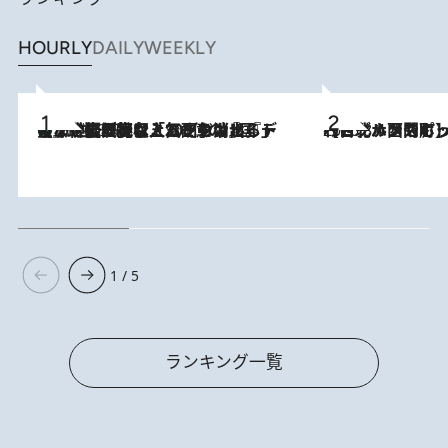
HOURLY
DAILY
WEEKLY
【なぜ吉沢亮は「気配を消せる」のか？】興行収入208億の『国宝』を経て挑むミュージカル『ディア・エヴァン・ハンセン』。トップ俳優が舞台上でさらけ出した“孤独”とは
2026.8.5
2026.8.4
【台北・西門町】台湾旅行で行くべきグルメスポット7選《濃厚ルーローハンやもっちり粽、サクふわドーナツも》
1 / 5
ランキング一覧