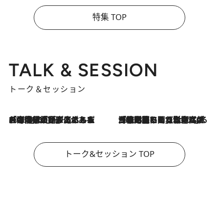
特集 TOP
TALK & SESSION
トーク＆セッション
2026.8.3
「今後値上げがあるとすれば…」「リスクがあるのは今年の冬」エネルギー専門家が語る、ホルムズ海峡封鎖が家庭にもたらす“ある心配”
2026.8.3
「住宅建てられない…」「サーチャージ料の高値が続いている」ホルムズ海峡封鎖による影響はいつまで続く？《エネルギー専門家に聞く“どうなる日本の暮らし”》
トーク&セッション TOP