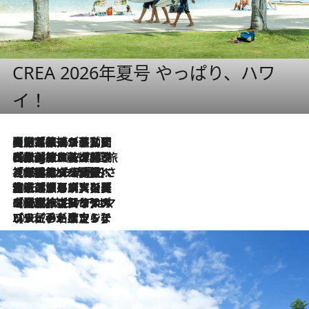
CREA 2026年夏号 やっぱり、ハワ
イ！
【厳選旅コスメ】国内をあちこち移動する河井菜摘が選んだ夏旅ベストコスメ発表！「リラックスアイテムはマスト」【Mサイズジップ】
2026.8.5
2026.8.4
【厳選旅コスメ】「紫外線＆乾燥対策しながらメイク感も！」ヘア＆メイクGeorgeが選んだ夏旅ベストコスメを発表！【Mサイズジップ】
2026.8.3
【厳選旅コスメ】「保湿もタイパ重視！」“サウナ好き”タレント清水みさとが愛用する夏旅ベストコスメを発表！【Mサイズジップ】
2026.8.2
【厳選旅コスメ】美容家・瀬戸麻実の夏旅ベストコスメを発表！「ストレスなく使えるクレンジング＆洗顔は必須」【Mサイズジップ】
2026.8.1
【厳選旅コスメ】「UV＆美白ケアはマスト！」フリーアナウンサー宇賀なつみの夏旅ベストコスメを発表！【Mサイズジップ】
2026.7.23
【リピート確定！】ハワイの名店ランチプレートとサンドイッチ、手が止まらない人気ドーナツ