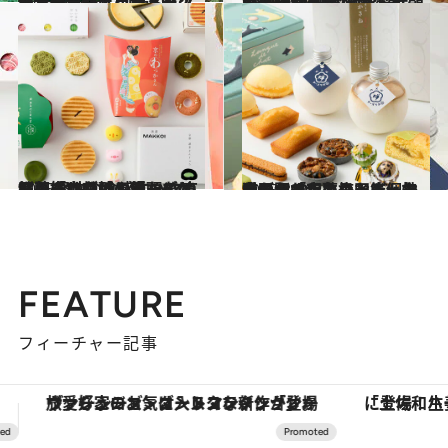
2025.8.8
【宮城県】ダイナミックな「磊々峡」、フルーツたっぷりジェラートバー…夏の絶景、間違いない手土産、ご当地アイスをチェック！
旅＆お出かけ
2025.8.9
東京駅「グランスタ東京」で注目の10点！ 話題の(NO) RAISIN SANDWICHやピエール マルコリーニ、Mr. CHEESECAKEの限定品など心躍る品々
贈りもの
2025.8.10
抹茶好き心酔のチーズケーキにサブレや饅頭をはじめ 軽快な食感にハマるせんべいや柿の種など 京都駅「京都ポルタ」のとびっきりおいしいもの10品
贈りもの
2025.8.11
大阪駅「大丸梅田店」で手に入れたいキュートな猫デザインのクッキー缶や思わずくすりと笑ってしまうチョコレート、上品なネオ和菓子など個性豊かな10品
贈りもの
FEATURE
フィーチャー記事
「土佐和ハーブかき氷」がOMO7高知に登場！生姜、山椒、大葉など目にも舌にも涼を呼ぶ郷土の味
【銀座で出合う最旬美容】美髪ケアや上質な眠