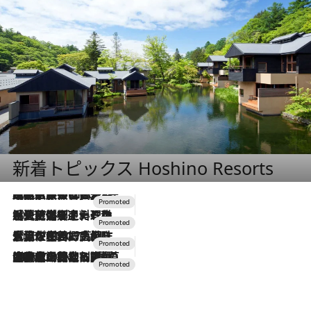
新着トピックス Hoshino Resorts
2026.7.31
【ホテル帰省】という選択肢をOMOが提案。家族とほどよい距離を保つには「昼は実家、夜は気兼ねなくホテルで！」
2026.7.24
【夏限定ディナーコース】旬を迎える稚鮎や花ズッキーニなどをイタリア・トスカーナの郷土料理の手法で満喫！
2026.7.17
「土佐和ハーブかき氷」がOMO7高知に登場！生姜、山椒、大葉など目にも舌にも涼を呼ぶ郷土の味
2026.7.10
NEW OPEN！【界 草津】名湯の地に誕生。趣の異なる2種の温泉と上州ならではの会席・蕎麦割烹など美食を味わう究極の癒やし旅