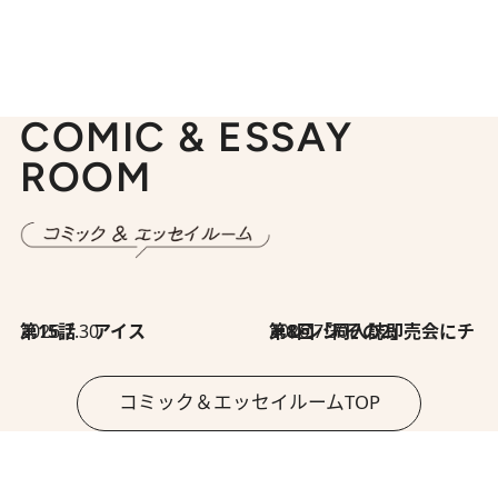
COMIC & ESSAY
ROOM
2026.7.30
第15話 アイス
2026.7.30
第8回「同人誌即売会にチャレンジ その2」
コミック＆エッセイルームTOP