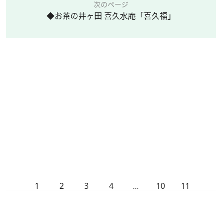
次のページ
◆お茶の井ヶ田 喜久水庵「喜久福」
1
2
3
4
...
10
11