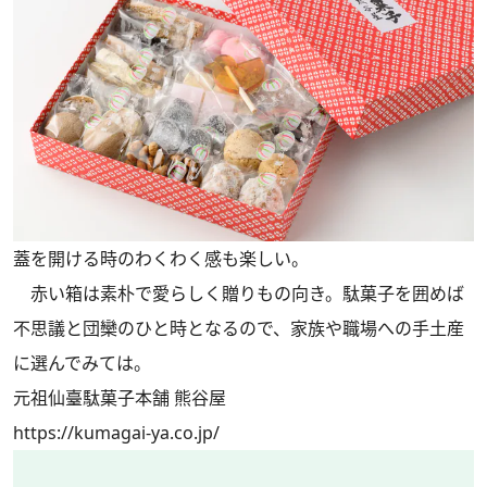
蓋を開ける時のわくわく感も楽しい。
赤い箱は素朴で愛らしく贈りもの向き。駄菓子を囲めば
不思議と団欒のひと時となるので、家族や職場への手土産
に選んでみては。
元祖仙臺駄菓子本舗 熊谷屋
https://kumagai-ya.co.jp/