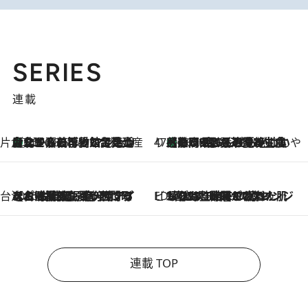
SERIES
連載
片倉真理のときめく台湾土産
台北からちょっと足を延ばして嘉義へ！ マジョリカタイルの博物館で見つけたレトロ可愛い台湾土産
2026.8.5
47都道府県の手みやげ ひんやりスイーツで夏を満喫
【静岡県】この夏絶対食べたい 冷やしておいしいおやつ3選 お茶香る生食感のふるふるゼリー
2026.8.5
台湾ぶらぶら食べ歩き
2026.8.4
【台湾夏旅】買い物するなら“台湾の原宿”西門町へ！ お土産も自分用アイテムも揃うショッピングスポット8選
ビューティいいもの集め EDITORS' BEST
2026.8.3
“落とす”時間が“癒やし”に。THREEのクレンジングは、酷暑で疲れた肌も心も整えてくれる！
連載 TOP