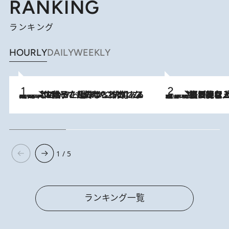
RANKING
ランキング
HOURLY
DAILY
WEEKLY
2026.8.5
【阿川佐和子さんの年とる力】なぜ70代で始めた趣味は“こんなに楽しい”のか？ ピアノ、俳句…スランプに陥っても続けられる“ある秘訣”とは
2026.8.5
【なぜ吉沢亮は「気配を消せる」のか？】興行収入208億の『国宝』を経て挑むミュージカル『ディア・エヴァン・ハンセン』。トップ俳優が舞台上でさらけ出した“孤独”とは
1 / 5
ランキング一覧