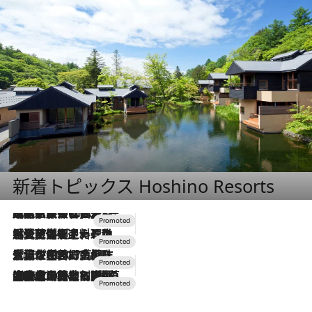
新着トピックス Hoshino Resorts
2026.7.31
【ホテル帰省】という選択肢をOMOが提案。家族とほどよい距離を保つには「昼は実家、夜は気兼ねなくホテルで！」
2026.7.24
【夏限定ディナーコース】旬を迎える稚鮎や花ズッキーニなどをイタリア・トスカーナの郷土料理の手法で満喫！
2026.7.17
「土佐和ハーブかき氷」がOMO7高知に登場！生姜、山椒、大葉など目にも舌にも涼を呼ぶ郷土の味
2026.7.10
NEW OPEN！【界 草津】名湯の地に誕生。趣の異なる2種の温泉と上州ならではの会席・蕎麦割烹など美食を味わう究極の癒やし旅