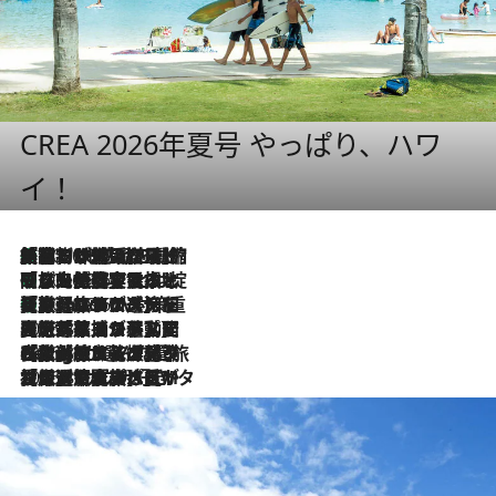
CREA 2026年夏号 やっぱり、ハワ
イ！
「荷物が増えるほど旅ストレスは増す」美容ジャーナリストがたどり着いた最終結論。“化粧品を劇的に減らす”感動の凝縮美容とは
2026.8.6
「旅先には金髪ウィッグを持参」日本と同じメイクでは損してる!? 美容ジャーナリストが提案する“掟破りの旅美容”とは
2026.8.6
【厳選旅コスメ】「身軽さ＆UV対策重視！」ヘアアーティストshucoが選んだ夏旅ベストコスメを発表【Mサイズジップ】
2026.8.6
2026.8.5
【厳選旅コスメ】国内をあちこち移動する河井菜摘が選んだ夏旅ベストコスメ発表！「リラックスアイテムはマスト」【Mサイズジップ】
2026.8.4
【厳選旅コスメ】「紫外線＆乾燥対策しながらメイク感も！」ヘア＆メイクGeorgeが選んだ夏旅ベストコスメを発表！【Mサイズジップ】
2026.8.3
【厳選旅コスメ】「保湿もタイパ重視！」“サウナ好き”タレント清水みさとが愛用する夏旅ベストコスメを発表！【Mサイズジップ】