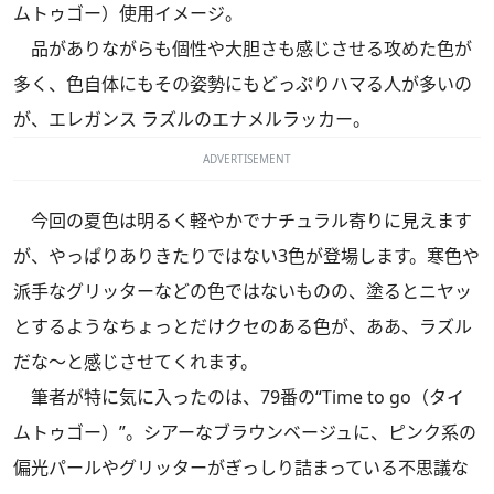
ムトゥゴー）使用イメージ。
品がありながらも個性や大胆さも感じさせる攻めた色が
多く、色自体にもその姿勢にもどっぷりハマる人が多いの
が、エレガンス ラズルのエナメルラッカー。
ADVERTISEMENT
今回の夏色は明るく軽やかでナチュラル寄りに見えます
が、やっぱりありきたりではない3色が登場します。寒色や
派手なグリッターなどの色ではないものの、塗るとニヤッ
とするようなちょっとだけクセのある色が、ああ、ラズル
だな～と感じさせてくれます。
筆者が特に気に入ったのは、79番の“Time to go（タイ
ムトゥゴー）”。シアーなブラウンベージュに、ピンク系の
偏光パールやグリッターがぎっしり詰まっている不思議な