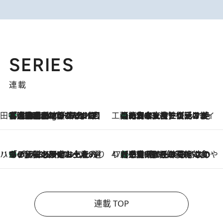
SERIES
連載
田中稲の勝手に再ブーム
「湘南乃風に憧れて」観客大盛上がりの“タオル回し”に、ラッパー顔負けの高速歌唱まで…さだまさし（74）のアグレッシブすぎる現在地
1 Hour Ago
工藤まやのおもてなしハワイ
【ハワイ土産】ローカルの絶大な支持で復活！ 絶品の幻クッキー《元ファンの日本人女性が受け継いだ名店》
2026.8.6
ハワイ賢者 リサのお気に入りリスト
あの伝説の限定トートも！ リニューアルした「ディーン＆デルーカ ハワイ」で必須のお土産8選
2026.8.6
47都道府県の手みやげ ひんやりスイーツで夏を満喫
【三重県】この夏絶対食べたい 冷やしておいしいおやつ3選 お餅×アイスの新感覚スイーツ
2026.8.6
連載 TOP