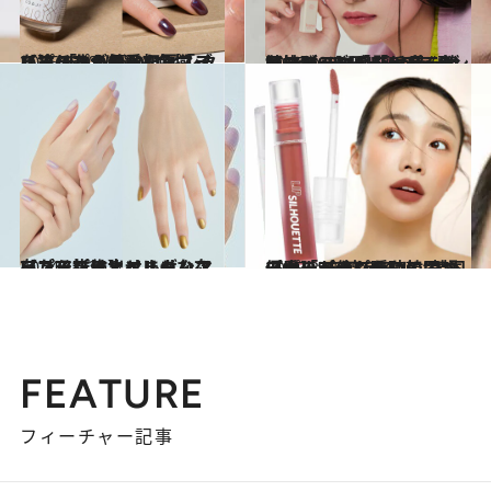
2025.4.10
【プチプラ偏愛初夏ネイル】OSAJIは沼る色揃い！ 「久しぶりにピンクを塗りたくなった」「ブルーラメが美しいミステリアスなカラー」
ビューティ＆ヘルス
2025.3.20
【ファミマのプチプラ韓国コスメ】「hince」の姉妹ブランド「hana by hince」デビュー！《発色抜群990円リップティントほか、11品駆け足レビュー》
ビューティ＆ヘルス
2024.10.26
【プチプラ】エレガンス ラズル新作ネイル ハマったら抜け出せません！ ワンアンドオンリーな存在
ビューティ＆ヘルス
2025.3.15
【大人が使いたい韓国コスメ】プチプラなのに超優秀「アイムミミ」 リップもチークも瞬時に“韓国っぽい”を纏える！
ビューティ＆ヘルス
FEATURE
フィーチャー記事