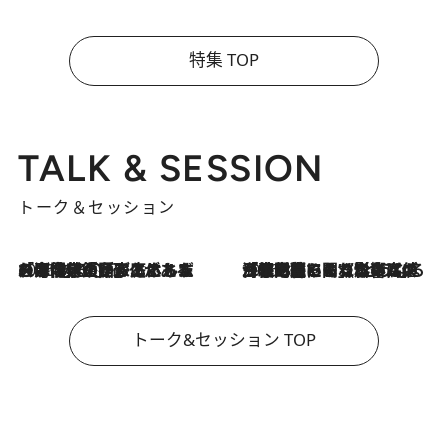
特集 TOP
TALK & SESSION
トーク＆セッション
2026.8.3
「今後値上げがあるとすれば…」「リスクがあるのは今年の冬」エネルギー専門家が語る、ホルムズ海峡封鎖が家庭にもたらす“ある心配”
2026.8.3
「住宅建てられない…」「サーチャージ料の高値が続いている」ホルムズ海峡封鎖による影響はいつまで続く？《エネルギー専門家に聞く“どうなる日本の暮らし”》
トーク&セッション TOP