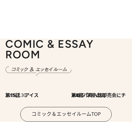
COMIC & ESSAY
ROOM
2026.7.30
第15話 アイス
2026.7.30
第8回「同人誌即売会にチャレンジ その2」
コミック＆エッセイルームTOP