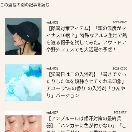
この連載の別の記事を読む
vol.409
2026.08.01
【酷暑対策アイテム】「頭の温度がマ
イナス10度？」特殊なアルミ生地で熱
を遮る帽子を試してみた。アウトドア
や野外フェスでも大活躍の予感！
vol.408
2026.07.30
【猛暑日はこの入浴剤】「暑さでぐっ
たりした体を鎮静させてくれる印象」
アユーラ“あの香り”の入浴剤「ひんや
り」バージョン
vol.407
2026.07.11
【アンプルールは顔汗対策の最終兵
器】「ハンカチに色が付かない」「こ