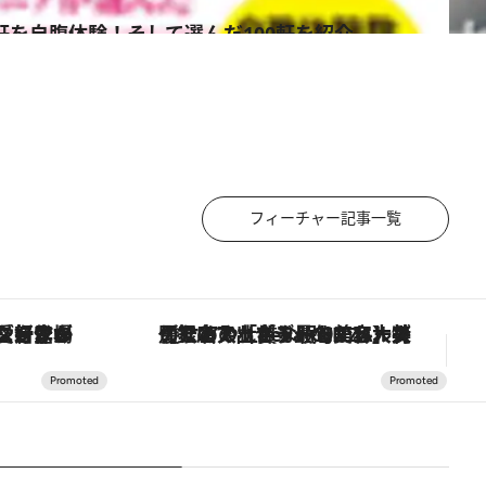
0軒を自腹体験！そして選んだ100軒を紹介
フィーチャー記事一覧
【銀座で出合う最旬美容】美髪ケアや上質な眠り…セルフケアのアップデートから、特別な名入れギフトまで。大人のための「ReFa GINZA」クルーズ
「星のや富士」でデジタルデトックス。冨士信仰の歴史を辿り、心身を調える。