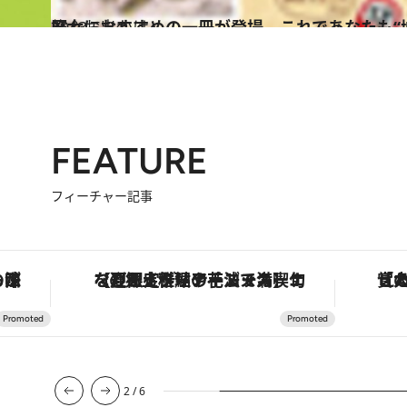
2013.5.24
歴女におすすめの一冊が登場 これであなたも“
旅＆お出かけ
FEATURE
フィーチャー記事
手法で満喫！
「大事なのは地域の意識を変えること」。ロレックス賞受賞の自然保護活動家が実現させたナイジェリアの自然環境の復活
3
/
6