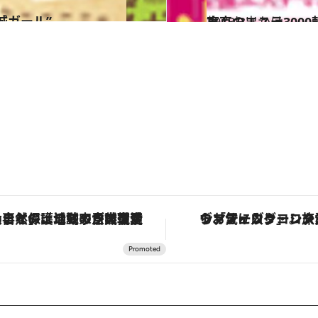
城ガール”
2013.3.1
東京のエステ300
旅＆お出かけ
ヴァシュロン・コンスタンタン「オーヴァーシーズ・オートマティック」。旅愛好家のお気に入りコレクションから、ジェンダーレスな新作が登場