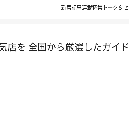
新着記事
連載
特集
トーク＆セ
気店を 全国から厳選したガイ