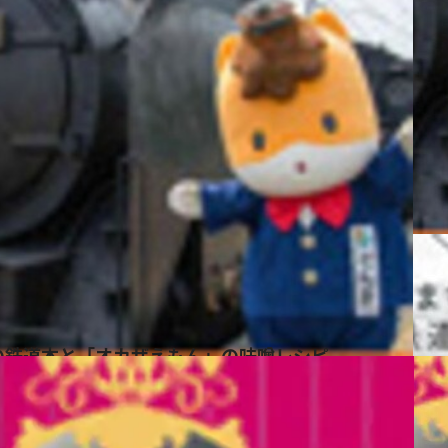
の鉄道本と「オカザえもん」の味噌レシピ