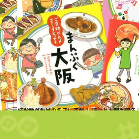
2014.4.4
ご当地グルメの名店に突撃！ 読むとお腹が鳴る
旅＆お出かけ