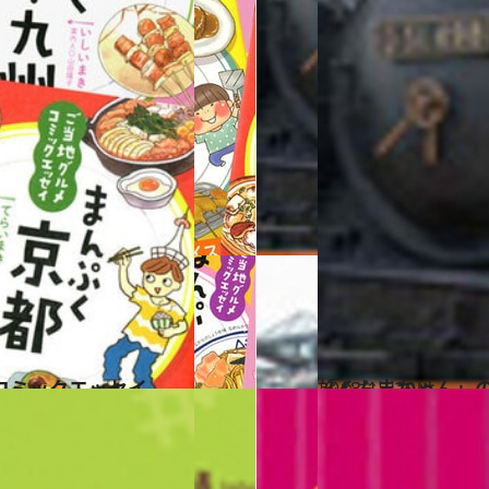
コミックエッセイ
2013.12.20
「ぐんまちゃん」
旅＆お出かけ