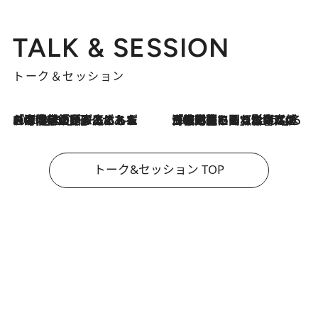
TALK & SESSION
トーク＆セッション
2026.8.3
「今後値上げがあるとすれば…」「リスクがあるのは今年の冬」エネルギー専門家が語る、ホルムズ海峡封鎖が家庭にもたらす“ある心配”
2026.8.3
「住宅建てられない…」「サーチャージ料の高値が続いている」ホルムズ海峡封鎖による影響はいつまで続く？《エネルギー専門家に聞く“どうなる日本の暮らし”》
トーク&セッション TOP