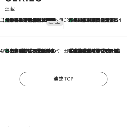
連載
【CREA×星野リゾート】唯一無二。癒しと発見が待つ場所へ
【トンボの足水浴】ヒノキの香りに包まれて涼感マックス！約13℃の湧水かけ流しを避暑地「星野温泉 トンボの湯」で体験
2026.8.7
CREA'S CHOICE
「立川にも歌舞伎があるんだよ」 片岡仁左衛門・市川中車ら豪華座組みで4年目の立川立飛歌舞伎へ
2026.8.7
47都道府県の手みやげ ひんやりスイーツで夏を満喫
【京都府】この夏絶対食べたい 冷やしておいしいおやつ3選 ひと口目から心を掴む新緑のテリーヌ
2026.8.7
田中稲の勝手に再ブーム
2026.8.7
「湘南乃風に憧れて」観客大盛上がりの“タオル回し”に、ラッパー顔負けの高速歌唱まで…さだまさし（74）のアグレッシブすぎる現在地
連載 TOP