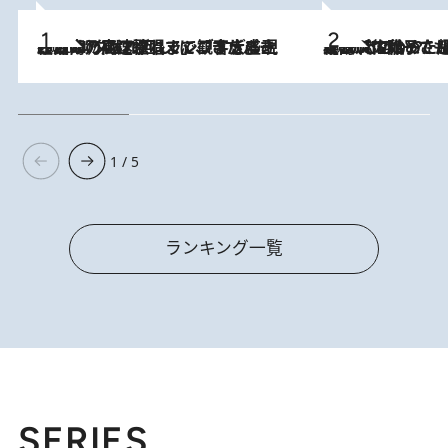
2026.8.7
「湘南乃風に憧れて」観客大盛上がりの“タオル回し”に、ラッパー顔負けの高速歌唱まで…さだまさし（74）のアグレッシブすぎる現在地
2026.8.5
【阿川佐和子さんの年とる力】なぜ70代で始めた趣味は“こんなに楽しい”のか？ ピアノ、俳句…スランプに陥っても続けられる“ある秘訣”とは
1 / 5
ランキング一覧
SERIES