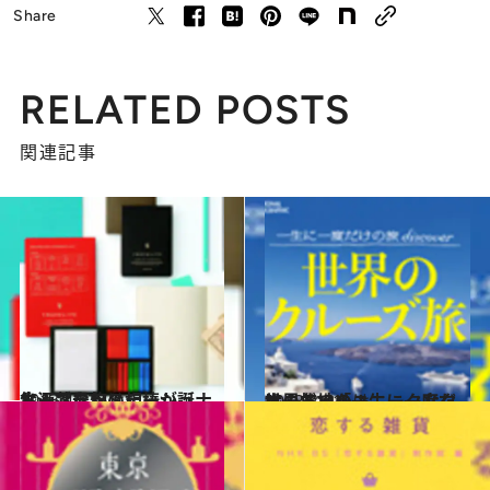
Share
RELATED POSTS
関連記事
2013.4.12
お洒落な旅の相棒が誕生！ 最旬ステーショナリーブランド
旅＆お出かけ
2013.3.21
世界各地のユニークなクルーズで「一生に一度だけの旅」を！
旅＆お出かけ