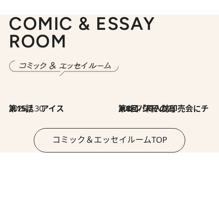
COMIC & ESSAY
ROOM
2026.7.30
第15話 アイス
2026.7.30
第8回「同人誌即売会にチャレンジ その2」
コミック＆エッセイルームTOP