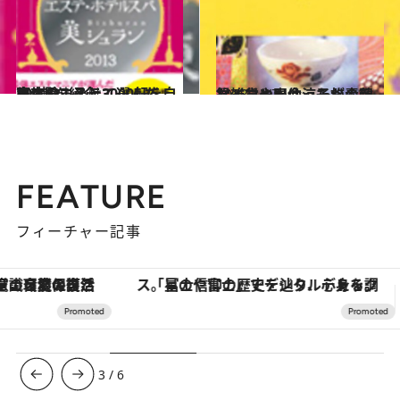
2013.3.1
東京のエステ3000軒を自腹体験！そして選んだ100軒を紹介
旅＆お出かけ
2013.1.17
マイコや国仲涼子が素敵な雑貨と出会った旅の記録
旅＆お出かけ
FEATURE
フィーチャー記事
「星のや富士」でデジタルデトックス。冨士信仰の歴史を辿り、心身を調える。
3
/
6