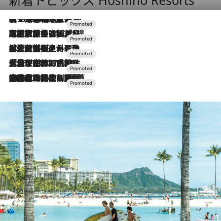
【トンボの足水浴】ヒノキの香りに包まれて涼感マックス！約13℃の湧水かけ流しを避暑地「星野温泉 トンボの湯」で体験
2026.8.7
2026.7.31
【ホテル帰省】という選択肢をOMOが提案。家族とほどよい距離を保つには「昼は実家、夜は気兼ねなくホテルで！」
2026.7.24
【夏限定ディナーコース】旬を迎える稚鮎や花ズッキーニなどをイタリア・トスカーナの郷土料理の手法で満喫！
2026.7.17
「土佐和ハーブかき氷」がOMO7高知に登場！生姜、山椒、大葉など目にも舌にも涼を呼ぶ郷土の味
2026.7.10
NEW OPEN！【界 草津】名湯の地に誕生。趣の異なる2種の温泉と上州ならではの会席・蕎麦割烹など美食を味わう究極の癒やし旅