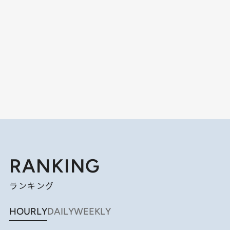
RANKING
ランキング
HOURLY
DAILY
WEEKLY