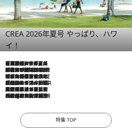
CREA 2026年夏号 やっぱり、ハワ
イ！
【厳選旅コスメ】「多機能アイテムがメイン！」旅好き美容エディターが選んだ夏旅ベストコスメを発表【Mサイズジップ】
2026.8.7
2026.8.6
「荷物が増えるほど旅ストレスは増す」美容ジャーナリストがたどり着いた最終結論。“化粧品を劇的に減らす”感動の凝縮美容とは
2026.8.6
「旅先には金髪ウィッグを持参」日本と同じメイクでは損してる!? 美容ジャーナリストが提案する“掟破りの旅美容”とは
2026.8.6
【厳選旅コスメ】「身軽さ＆UV対策重視！」ヘアアーティストshucoが選んだ夏旅ベストコスメを発表【Mサイズジップ】
2026.8.5
【厳選旅コスメ】国内をあちこち移動する河井菜摘が選んだ夏旅ベストコスメ発表！「リラックスアイテムはマスト」【Mサイズジップ】
2026.8.4
【厳選旅コスメ】「紫外線＆乾燥対策しながらメイク感も！」ヘア＆メイクGeorgeが選んだ夏旅ベストコスメを発表！【Mサイズジップ】
特集 TOP