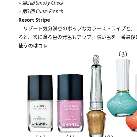
»
第2回 Smoky Check
»
第3回 Curve French
Resort Stripe
リゾート気分満点のポップなカラーストライプと、
ると、次に塗る色の発色もアップ。濃い色を一番最後
使うのはコレ