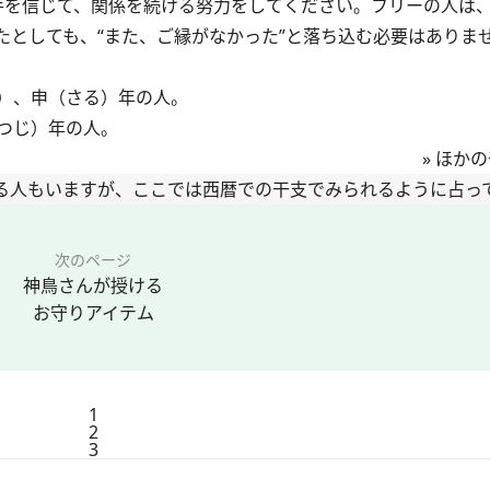
手を信じて、関係を続ける努力をしてください。フリーの人は
たとしても、“また、ご縁がなかった”と落ち込む必要はありま
）、申（さる）年の人。
つじ）年の人。
»
ほかの
る人もいますが、ここでは西暦での干支でみられるように占っ
次のページ
神鳥さんが授ける
お守りアイテム
1
2
3