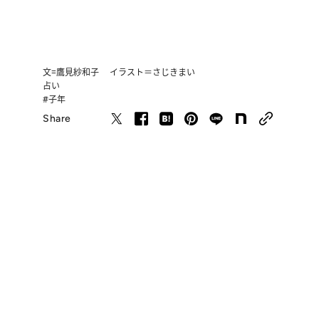
文=鷹見紗和子 イラスト＝さじきまい
占い
#子年
Share