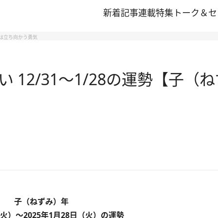
新着記事
連載
特集
トーク＆セ
鍵は立ち向かう勇気
 12/31～1/28の運勢【子
子（ねずみ）年
（火）～2025年1月28日（火）の運勢