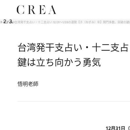
トップ
占い
台湾発干支占い・十二支占い 12/31～1/28の運勢【子（ねずみ）年】関門多数。突破の
台湾発干支占い・十二支占い
鍵は立ち向かう勇気
悟明老師
12月31日