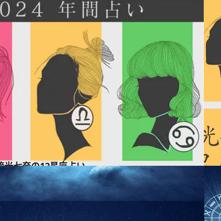
】流光七奈の12星座占い