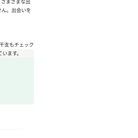
、さまざまな出
せん。出会いを
干支もチェック
ています。