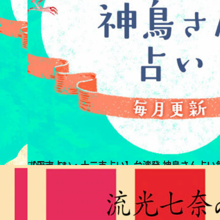
2026.1.18
【干支占い・十二支占い】台湾発 神鳥さん占い
占い