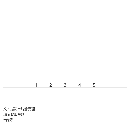
1
2
3
4
5
文・撮影＝片倉真理
旅＆お出かけ
#台湾