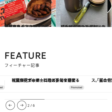
2024.8.7
食料品からアウトドアグッズまで 今年オープンの古民家ストアで見つける台湾土産
旅＆お出かけ
2024.7.12
「香り」で台湾を楽しむ！ 台湾らしい素材で作り上げた 香水とピロースプレー
旅＆お出かけ
FEATURE
フィーチャー記事
「星のや富士」でデジタルデトックス。冨士信仰の歴史を辿り、心身を調える。
3
/
6