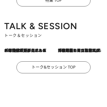
特集 TOP
TALK & SESSION
トーク＆セッション
2026.8.3
「今後値上げがあるとすれば…」「リスクがあるのは今年の冬」エネルギー専門家が語る、ホルムズ海峡封鎖が家庭にもたらす“ある心配”
2026.8.3
「住宅建てられない…」「サーチャージ料の高値が続いている」ホルムズ海峡封鎖による影響はいつまで続く？《エネルギー専門家に聞く“どうなる日本の暮らし”》
トーク&セッション TOP