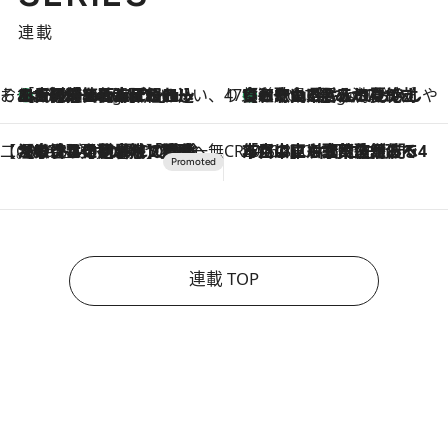
連載
そおだよおこの関西おいしい、おやつ紀行
［大阪府箕面市］一皿一皿目の前で仕上げられる、料理を巧みに組み込んだアシェットデセールコース「ミチル アシェット デセール（Michiru assiette dessert）」
6 Hours Ago
47都道府県の手みやげ ひんやりスイーツで夏を満喫
【和歌山県】この夏絶対食べたい 冷やしておいしいおやつ3選 みかんがごろっと丸ごと入ったジュレ
6 Hours Ago
【CREA×星野リゾート】唯一無二。癒しと発見が待つ場所へ
2026.8.7
【トンボの足水浴】ヒノキの香りに包まれて涼感マックス！約13℃の湧水かけ流しを避暑地「星野温泉 トンボの湯」で体験
CREA'S CHOICE
2026.8.7
「立川にも歌舞伎があるんだよ」 片岡仁左衛門・市川中車ら豪華座組みで4年目の立川立飛歌舞伎へ
連載 TOP