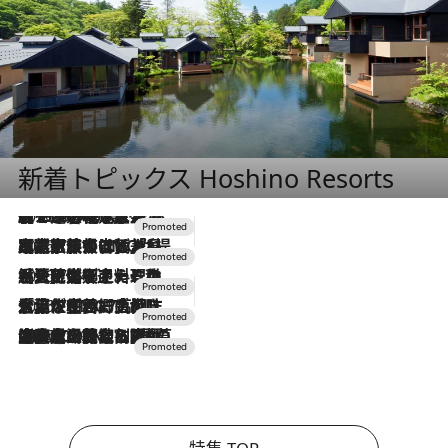
新着トピックス Hoshino Resorts
2026.8.7
【トンボの足水浴】ヒノキの香りに包まれて涼感マックス！約13℃の湧水かけ流しを避暑地「星野温泉 トンボの湯」で体験
2026.7.31
【ホテル帰省】という選択肢をOMOが提案。家族とほどよい距離を保つには「昼は実家、夜は気兼ねなくホテルで！」
2026.7.24
【夏限定ディナーコース】旬を迎える稚鮎や花ズッキーニなどをイタリア・トスカーナの郷土料理の手法で満喫！
2026.7.17
「土佐和ハーブかき氷」がOMO7高知に登場！生姜、山椒、大葉など目にも舌にも涼を呼ぶ郷土の味
2026.7.10
NEW OPEN！【界 草津】名湯の地に誕生。趣の異なる2種の温泉と上州ならではの会席・蕎麦割烹など美食を味わう究極の癒やし旅