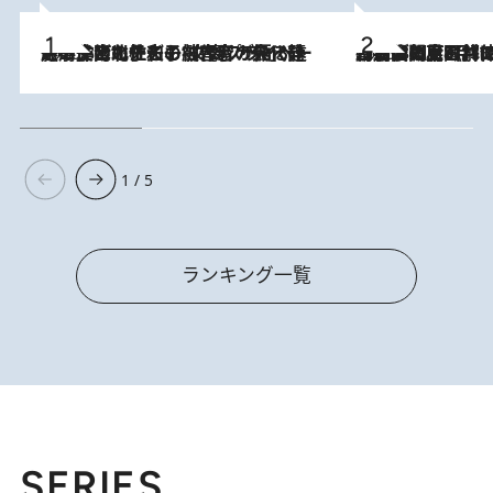
2026.8.3
《「文士の子ども被害者の会」発足！》阿川佐和子（72）が語る遠藤周作に北杜夫、劇作家・矢代静一の子どもたちの“文豪プライベート事件簿”
2026.8.8
「最後に見られてよかった」上野動物園の東園パンダ舎が解体前に特別公開。8月16日まで延長されたパネル展と共に辿る“半世紀”のパンダ飼育《解体工事の図面あり》
1 / 5
ランキング一覧
SERIES