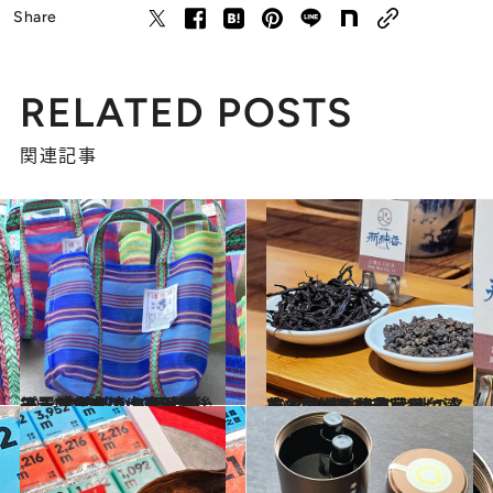
Share
RELATED POSTS
関連記事
2024.10.8
プチプラなのに喜ばれる！ 台湾茶から郷土菓子、雑貨まで 500円前後で買える台湾土産
旅＆お出かけ
2024.8.8
自分用にもお土産用にも！ 創業43年の台北の名店で選ぶ種類豊富な台湾茶と手ごろな茶菓子
旅＆お出かけ