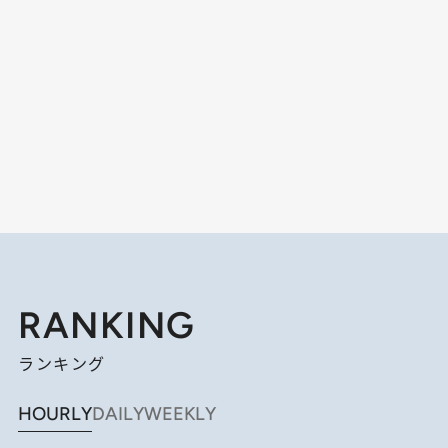
RANKING
ランキング
HOURLY
DAILY
WEEKLY