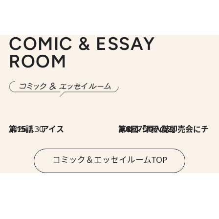
COMIC & ESSAY
ROOM
2026.7.30
第15話 アイス
2026.7.30
第8回「同人誌即売会にチャレンジ その2」
コミック＆エッセイルームTOP