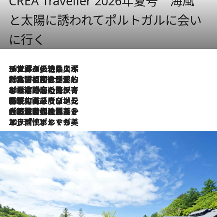
CREA Traveller 2026年夏号 海風
と太陽に誘われてポルトガルに会い
に行く
2026.8.8
リスボンの絶品スイーツ「パステル・デ・ナタ」とは？ポルトガル伝統の奥深い世界へ
2026.7.27
「私の祖国はポルトガル語です」国民的詩人フェルナンド・ペソアと、彼が愛した文学の街を歩く
2026.7.26
ポルトガル近海が育む極上の海の幸。キリリと冷えた白ワインと愉しむ、シーフード専門店の贅沢
2026.7.22
伝統の味をモダンに昇華。高感度な地元客が集う、リスボンの最旬ガストロノミー
2026.7.21
大航海時代の栄華から、震災、独裁、そして革命へ。ポルトガル・首都リスボンの石畳に刻まれた「歴史の光と影」
2026.7.13
エッセイ・ヤマザキマリ「慎ましくも美しき国 ポルトガル」