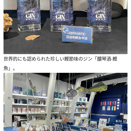
世界的にも認められた珍しい鰹節味のジン「醲琴酒-鰹
魚」。