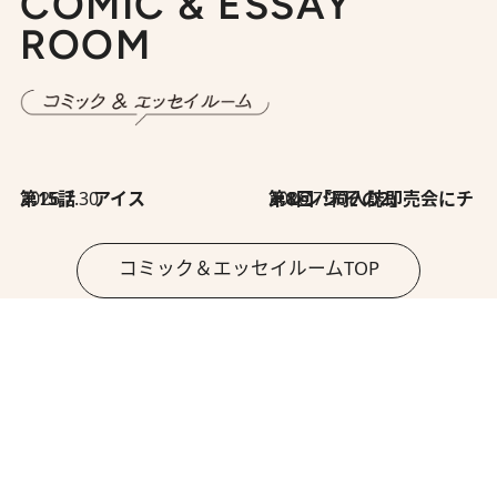
COMIC & ESSAY
ROOM
2026.7.30
第15話 アイス
2026.7.30
第8回「同人誌即売会にチャレンジ その2」
コミック＆エッセイルームTOP