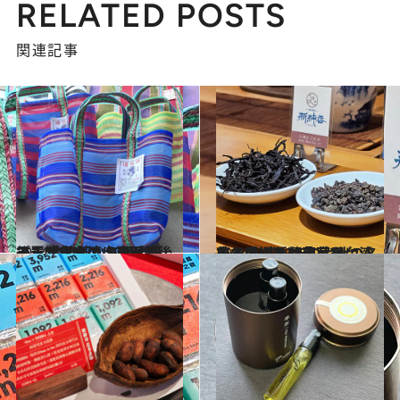
RELATED POSTS
関連記事
2024.10.8
プチプラなのに喜ばれる！ 台湾茶から郷土菓子、雑貨まで 500円前後で買える台湾土産
旅＆お出かけ
2024.8.8
自分用にもお土産用にも！ 創業43年の台北の名店で選ぶ種類豊富な台湾茶と手ごろな茶菓子
旅＆お出かけ