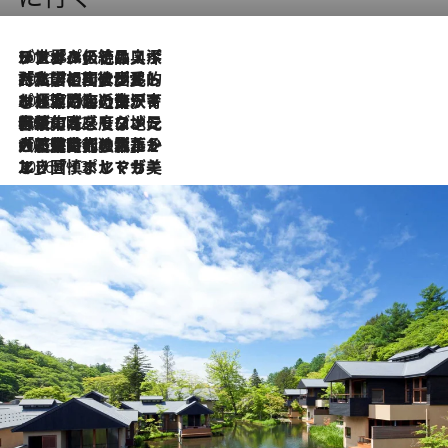
2026.8.8
リスボンの絶品スイーツ「パステル・デ・ナタ」とは？ポルトガル伝統の奥深い世界へ
2026.7.27
「私の祖国はポルトガル語です」国民的詩人フェルナンド・ペソアと、彼が愛した文学の街を歩く
2026.7.26
ポルトガル近海が育む極上の海の幸。キリリと冷えた白ワインと愉しむ、シーフード専門店の贅沢
2026.7.22
伝統の味をモダンに昇華。高感度な地元客が集う、リスボンの最旬ガストロノミー
2026.7.21
大航海時代の栄華から、震災、独裁、そして革命へ。ポルトガル・首都リスボンの石畳に刻まれた「歴史の光と影」
2026.7.13
エッセイ・ヤマザキマリ「慎ましくも美しき国 ポルトガル」