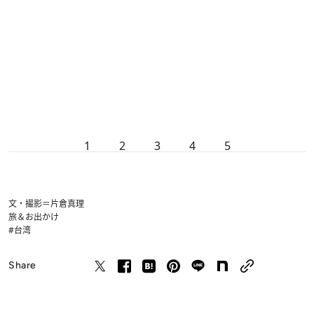
1
2
3
4
5
文・撮影＝片倉真理
旅＆お出かけ
#台湾
Share