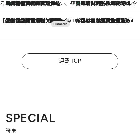
そおだよおこの関西おいしい、おやつ紀行
［大阪府箕面市］一皿一皿目の前で仕上げられる、料理を巧みに組み込んだアシェットデセールコース「ミチル アシェット デセール（Michiru assiette dessert）」
2026.8.9
47都道府県の手みやげ ひんやりスイーツで夏を満喫
【和歌山県】この夏絶対食べたい 冷やしておいしいおやつ3選 みかんがごろっと丸ごと入ったジュレ
2026.8.9
【CREA×星野リゾート】唯一無二。癒しと発見が待つ場所へ
2026.8.7
【トンボの足水浴】ヒノキの香りに包まれて涼感マックス！約13℃の湧水かけ流しを避暑地「星野温泉 トンボの湯」で体験
CREA'S CHOICE
2026.8.7
「立川にも歌舞伎があるんだよ」 片岡仁左衛門・市川中車ら豪華座組みで4年目の立川立飛歌舞伎へ
連載 TOP
SPECIAL
特集