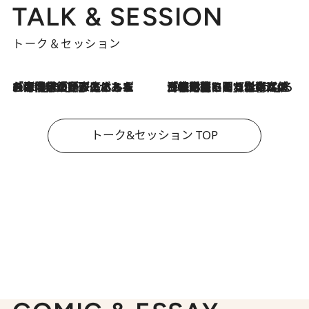
TALK & SESSION
トーク＆セッション
2026.8.3
「今後値上げがあるとすれば…」「リスクがあるのは今年の冬」エネルギー専門家が語る、ホルムズ海峡封鎖が家庭にもたらす“ある心配”
2026.8.3
「住宅建てられない…」「サーチャージ料の高値が続いている」ホルムズ海峡封鎖による影響はいつまで続く？《エネルギー専門家に聞く“どうなる日本の暮らし”》
トーク&セッション TOP