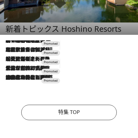
新着トピックス Hoshino Resorts
2026.8.7
【トンボの足水浴】ヒノキの香りに包まれて涼感マックス！約13℃の湧水かけ流しを避暑地「星野温泉 トンボの湯」で体験
2026.7.31
【ホテル帰省】という選択肢をOMOが提案。家族とほどよい距離を保つには「昼は実家、夜は気兼ねなくホテルで！」
2026.7.24
【夏限定ディナーコース】旬を迎える稚鮎や花ズッキーニなどをイタリア・トスカーナの郷土料理の手法で満喫！
2026.7.17
「土佐和ハーブかき氷」がOMO7高知に登場！生姜、山椒、大葉など目にも舌にも涼を呼ぶ郷土の味
2026.7.10
NEW OPEN！【界 草津】名湯の地に誕生。趣の異なる2種の温泉と上州ならではの会席・蕎麦割烹など美食を味わう究極の癒やし旅
特集 TOP