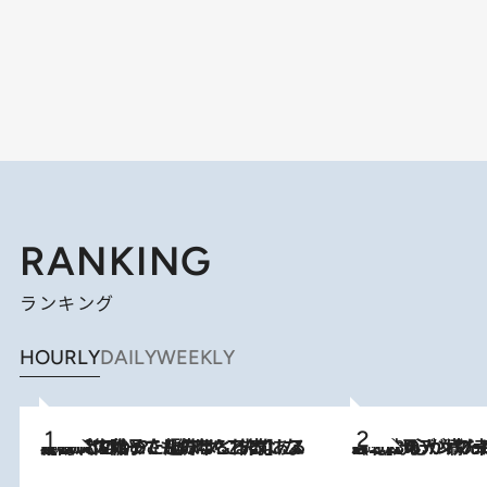
RANKING
ランキング
HOURLY
DAILY
WEEKLY
2026.8.5
【阿川佐和子さんの年とる力】なぜ70代で始めた趣味は“こんなに楽しい”のか？ ピアノ、俳句…スランプに陥っても続けられる“ある秘訣”とは
2026.8.8
《北欧の人々の幸福度が高いのは…》元デンマーク親善大使が出会った“心が満たされる暮らし”「いいかげんにヒュッゲしなさい！」