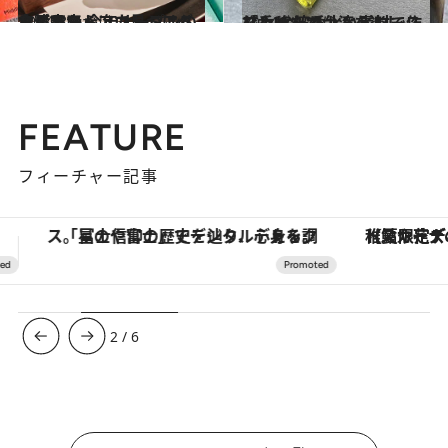
2024.8.7
食料品からアウトドアグッズまで 今年オープンの古民家ストアで見つける台湾土産
旅＆お出かけ
2024.7.12
「香り」で台湾を楽しむ！ 台湾らしい素材で作り上げた 香水とピロースプレー
旅＆お出かけ
FEATURE
フィーチャー記事
【夏限定ディナーコース】旬を迎える稚鮎や花ズッキーニなどをイタリア・トスカーナの郷土料理の手法で満喫！
3
/
6