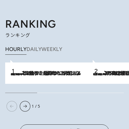
RANKING
ランキング
HOURLY
DAILY
WEEKLY
2026.8.5
【阿川佐和子さんの年とる力】なぜ70代で始めた趣味は“こんなに楽しい”のか？ ピアノ、俳句…スランプに陥っても続けられる“ある秘訣”とは
2026.8.7
「湘南乃風に憧れて」観客大盛上がりの“タオル回し”に、ラッパー顔負けの高速歌唱まで…さだまさし（74）のアグレッシブすぎる現在地
1 / 5