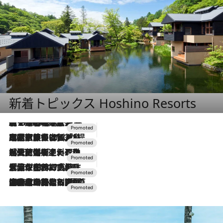
新着トピックス Hoshino Resorts
【トンボの足水浴】ヒノキの香りに包まれて涼感マックス！約13℃の湧水かけ流しを避暑地「星野温泉 トンボの湯」で体験
2026.8.7
2026.7.31
【ホテル帰省】という選択肢をOMOが提案。家族とほどよい距離を保つには「昼は実家、夜は気兼ねなくホテルで！」
2026.7.24
【夏限定ディナーコース】旬を迎える稚鮎や花ズッキーニなどをイタリア・トスカーナの郷土料理の手法で満喫！
2026.7.17
「土佐和ハーブかき氷」がOMO7高知に登場！生姜、山椒、大葉など目にも舌にも涼を呼ぶ郷土の味
2026.7.10
NEW OPEN！【界 草津】名湯の地に誕生。趣の異なる2種の温泉と上州ならではの会席・蕎麦割烹など美食を味わう究極の癒やし旅