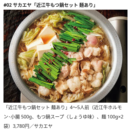
#02 サカエヤ「近江牛もつ鍋セット 麺あり」
「近江牛もつ鍋セット 麺あり」4～5人前（近江牛ホルモ
ン･小腸 500g、もつ鍋スープ〈しょうゆ味〉、麺 100g×2
袋）3,780円／サカエヤ