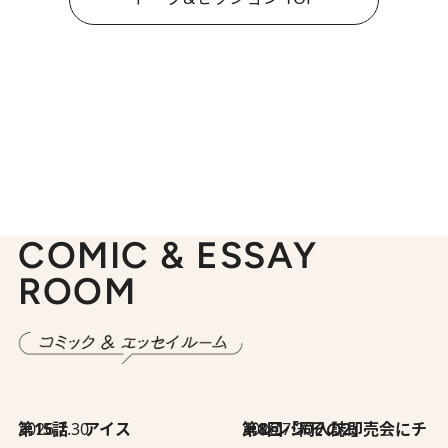
COMIC & ESSAY
ROOM
2026.7.30
第15話 アイス
2026.7.30
第8回「同人誌即売会にチャレンジ その2」