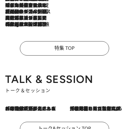
2026.8.6
「旅先には金髪ウィッグを持参」日本と同じメイクでは損してる!? 美容ジャーナリストが提案する“掟破りの旅美容”とは
2026.8.6
【厳選旅コスメ】「身軽さ＆UV対策重視！」ヘアアーティストshucoが選んだ夏旅ベストコスメを発表【Mサイズジップ】
2026.8.5
【厳選旅コスメ】国内をあちこち移動する河井菜摘が選んだ夏旅ベストコスメ発表！「リラックスアイテムはマスト」【Mサイズジップ】
2026.8.4
【厳選旅コスメ】「紫外線＆乾燥対策しながらメイク感も！」ヘア＆メイクGeorgeが選んだ夏旅ベストコスメを発表！【Mサイズジップ】
特集 TOP
TALK & SESSION
トーク＆セッション
2026.8.3
「今後値上げがあるとすれば…」「リスクがあるのは今年の冬」エネルギー専門家が語る、ホルムズ海峡封鎖が家庭にもたらす“ある心配”
2026.8.3
「住宅建てられない…」「サーチャージ料の高値が続いている」ホルムズ海峡封鎖による影響はいつまで続く？《エネルギー専門家に聞く“どうなる日本の暮らし”》
トーク&セッション TOP