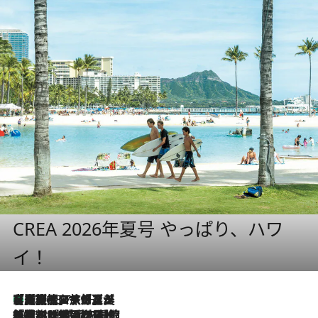
CREA 2026年夏号 やっぱり、ハワ
イ！
【厳選旅コスメ】「多機能アイテムがメイン！」旅好き美容エディターが選んだ夏旅ベストコスメを発表【Mサイズジップ】
2026.8.7
2026.8.6
「荷物が増えるほど旅ストレスは増す」美容ジャーナリストがたどり着いた最終結論。“化粧品を劇的に減らす”感動の凝縮美容とは