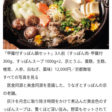
「甲羅付すっぽん鍋セット」3人前（すっぽん肉･甲羅付
300g、すっぽんスープ 1000g×2、京とうふ、粟麩、生麩、
椎茸、人参、白ねぎ、薬味）12,000円／京都舞坂
すべての写真を見る
医食同源と美食同源を意識した、うなぎとすっぽんの京
の老舗。
灰汁を丹念に取り除き時間をかけて煮込んだ黄金色のす
っぽんスープは、驚くほど深い旨み。野菜もセットされて