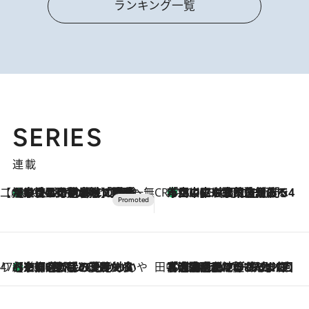
ランキング一覧
SERIES
連載
【CREA×星野リゾート】唯一無二。癒しと発見が待つ場所へ
【トンボの足水浴】ヒノキの香りに包まれて涼感マックス！約13℃の湧水かけ流しを避暑地「星野温泉 トンボの湯」で体験
2026.8.7
CREA'S CHOICE
「立川にも歌舞伎があるんだよ」 片岡仁左衛門・市川中車ら豪華座組みで4年目の立川立飛歌舞伎へ
2026.8.7
47都道府県の手みやげ ひんやりスイーツで夏を満喫
【京都府】この夏絶対食べたい 冷やしておいしいおやつ3選 ひと口目から心を掴む新緑のテリーヌ
2026.8.7
田中稲の勝手に再ブーム
2026.8.7
「湘南乃風に憧れて」観客大盛上がりの“タオル回し”に、ラッパー顔負けの高速歌唱まで…さだまさし（74）のアグレッシブすぎる現在地