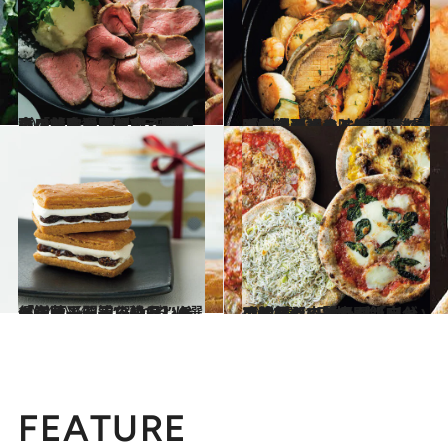
2024.12.14
この美味しさで1万円以下！【食通が認める究極の「お取り寄せ肉」4選】ギフトにも喜ばれる霜降りローストビーフ、焼肉食べ比べセットも
グルメ
2024.12.14
ミシュランの味を自宅で【食通が認める究極の「魚介グルメ」6選】数量限定のブイヤベース、レンジ調理できる絶品うなぎ蒲焼…
グルメ
2024.12.6
保存版【間違いのない「洋菓子」手みやげ】6選《知る人ぞ知る絶品レーズンサンド、“溺れる”ほどジューシーなレモンケーキ…》
グルメ
2024.12.11
【贈りもの賢者が「自分用に買う」絶品グルメギフト6選】日本一おいしい冷凍ピザ、「中国飯店」の炒飯＆肉まんも！
グルメ
FEATURE