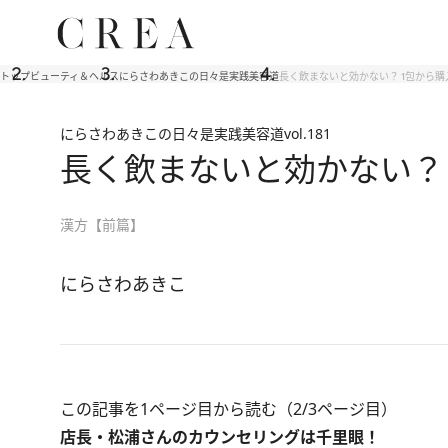
トップ
ビューティ＆ヘルス
にらさわあきこの日々是実践美容道
長く飲まないと効かない？ 1包から
にらさわあきこの日々是実践美容道
vol.181
長く飲まないと効かない？
漢方【前篇】
にらさわあきこ
この記事を1ページ目から読む（2/3ページ目）
店長・松浦さんのカウンセリングは千里眼！