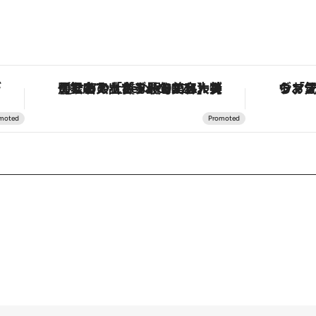
。
【銀座で出合う最旬美容】美髪ケアや上質な眠り…セルフケアのアップデートから、特別な名入れギフトまで。大人のための「ReFa GINZA」クルーズ