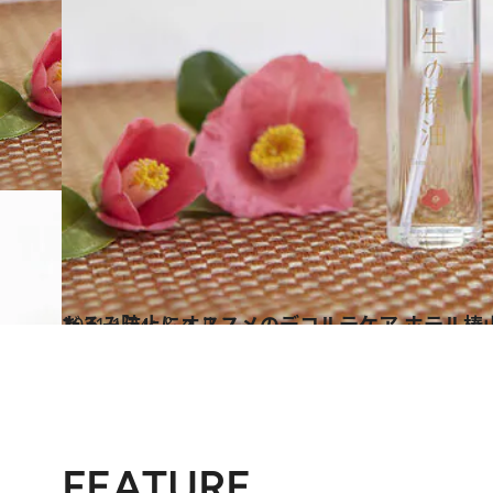
2021.1.24
たるみ防止にオススメのデコルテケア ホテル椿
ビューティ＆ヘルス
FEATURE