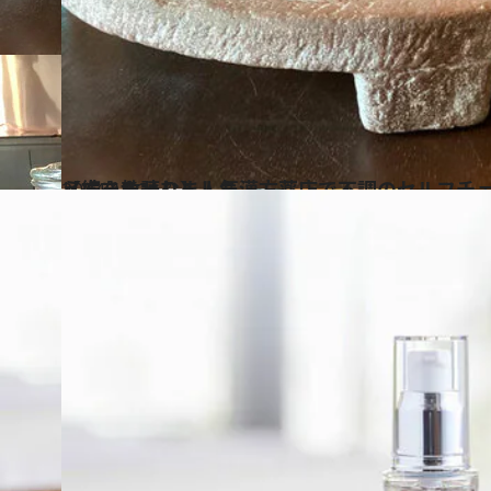
2024.10.31
【続きを読む】人気漢方薬店で不調のセルフチェック方法と漢方の考え方を教わりました
ビューティ＆ヘルス