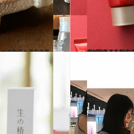
2024.9.1
老け見えする首のシワとたるみ…将来 後悔しない
ビューティ＆ヘル