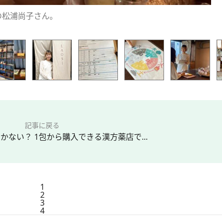
の松浦尚子さん。
記事に戻る
ない？ 1包から購入できる漢方薬店で...
1
2
3
4