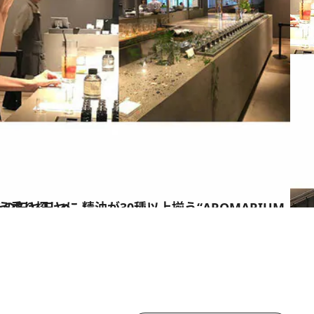
ARIUM THREE”で自分に合う香り探しへ
ス