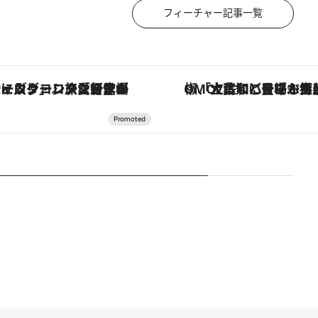
フィーチャー記事一覧
ヴァシュロン・コンスタンタン「オーヴァーシーズ・オートマティック」。旅愛好家のお気に入りコレクションから、ジェンダーレスな新作が登場
「土佐和ハーブかき氷」がOMO7高知に登場！生姜、山椒、大