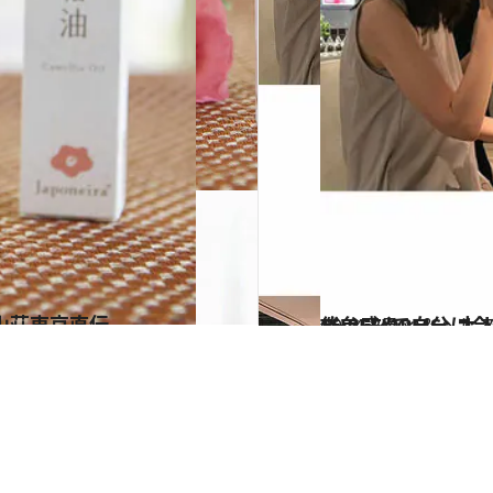
山荘東京直伝
2024.8.4
倦怠感やPMS…大人のモヤモヤに 精油が30種以上揃う“AROM
ビューティ＆ヘル