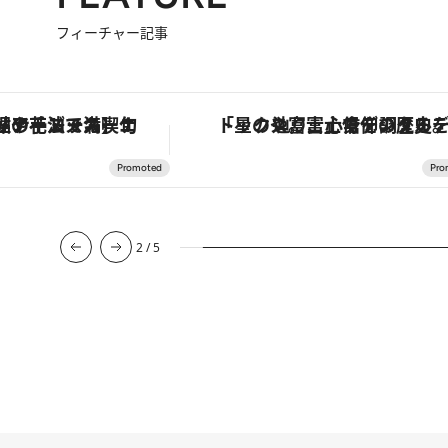
フィーチャー記事
鮎や花ズッキーニなどをイタリア・トスカーナの郷土料理の手法で満喫！
「星のや富士」でデジタルデトックス。冨士信仰の歴史を辿り、心身を調える
2
/
5