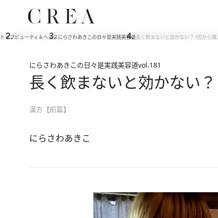
トップ
ビューティ＆ヘルス
にらさわあきこの日々是実践美容道
長く飲まないと効かない？ 1包から
にらさわあきこの日々是実践美容道
vol.181
長く飲まないと効かない？
漢方【前篇】
にらさわあきこ