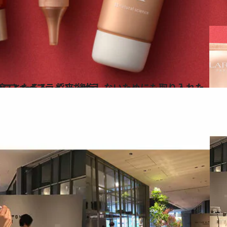
ためにも取り入れたい3品 ケアすれば“美”フェイスラインも叶う
ス