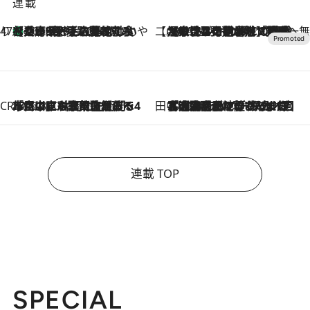
連載
47都道府県の手みやげ ひんやりスイーツで夏を満喫
【兵庫県】この夏絶対食べたい 冷やしておいしいおやつ3選 淡路島の恵みをジェラートに集約
2026.8.8
【CREA×星野リゾート】唯一無二。癒しと発見が待つ場所へ
2026.8.7
【トンボの足水浴】ヒノキの香りに包まれて涼感マックス！約13℃の湧水かけ流しを避暑地「星野温泉 トンボの湯」で体験
CREA'S CHOICE
2026.8.7
「立川にも歌舞伎があるんだよ」 片岡仁左衛門・市川中車ら豪華座組みで4年目の立川立飛歌舞伎へ
田中稲の勝手に再ブーム
2026.8.7
「湘南乃風に憧れて」観客大盛上がりの“タオル回し”に、ラッパー顔負けの高速歌唱まで…さだまさし（74）のアグレッシブすぎる現在地
連載 TOP
SPECIAL