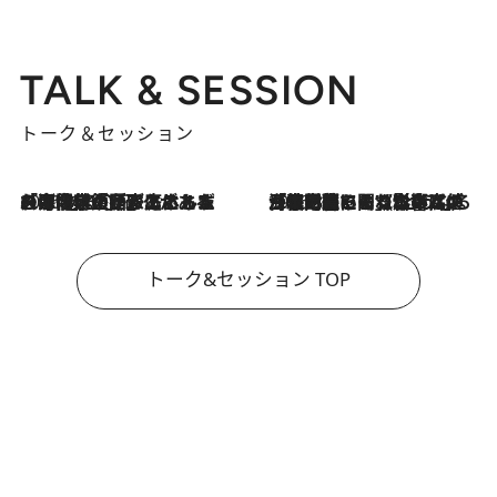
TALK & SESSION
トーク＆セッション
2026.8.3
「今後値上げがあるとすれば…」「リスクがあるのは今年の冬」エネルギー専門家が語る、ホルムズ海峡封鎖が家庭にもたらす“ある心配”
2026.8.3
「住宅建てられない…」「サーチャージ料の高値が続いている」ホルムズ海峡封鎖による影響はいつまで続く？《エネルギー専門家に聞く“どうなる日本の暮らし”》
トーク&セッション TOP