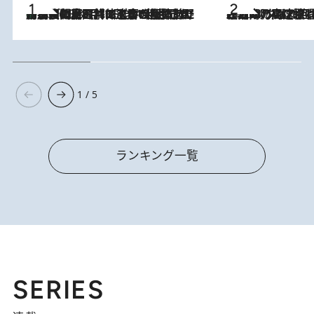
「最後に見られてよかった」上野動物園の東園パンダ舎が解体前に特別公開。8月16日まで延長されたパネル展と共に辿る“半世紀”のパンダ飼育《解体工事の図面あり》
2026.8.8
2026.8.7
「湘南乃風に憧れて」観客大盛上がりの“タオル回し”に、ラッパー顔負けの高速歌唱まで…さだまさし（74）のアグレッシブすぎる現在地
1 / 5
ランキング一覧
SERIES