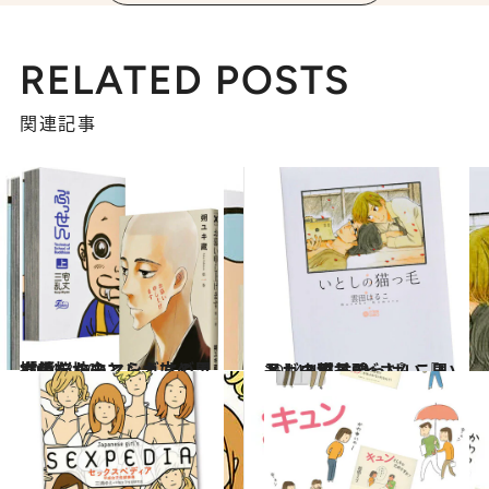
RELATED POSTS
関連記事
2014.3.30
「煩悩」のとらえ方の男女差を坊主マンガはどう描いたか？
カルチャー
2014.4.2
メガネ男子×どさんこ男子 超甘酸っぱい『いとしの猫っ毛』
カルチャー