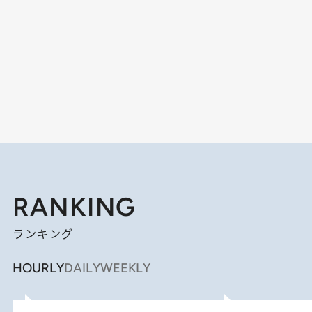
RANKING
ランキング
HOURLY
DAILY
WEEKLY