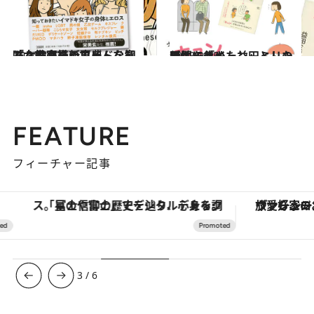
2014.3.12
「女女官」ってどんな意味？性の最新ワードを知る女子必携の事典
カルチャー
2013.9.15
男性に「キュン」とした瞬間を集めた益田ミリの新エッセイ
カルチャー
FEATURE
フィーチャー記事
「星のや富士」でデジタルデトックス。冨士信仰の歴史を辿り、心身を調える。
ヴァシュロン・コンスタンタン
3
/
6