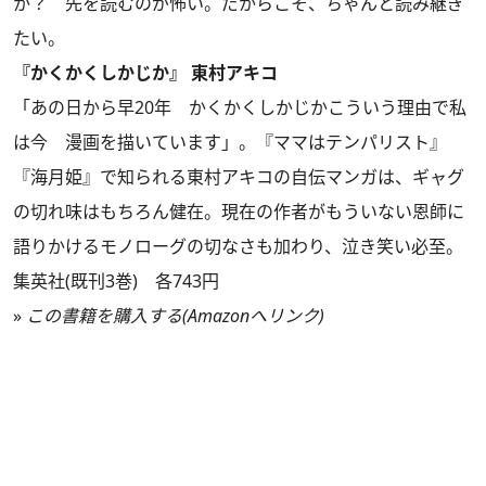
か？ 先を読むのが怖い。だからこそ、ちゃんと読み継ぎ
たい。
『かくかくしかじか』 東村アキコ
「あの日から早20年 かくかくしかじかこういう理由で私
は今 漫画を描いています」。『ママはテンパリスト』
『海月姫』で知られる東村アキコの自伝マンガは、ギャグ
の切れ味はもちろん健在。現在の作者がもういない恩師に
語りかけるモノローグの切なさも加わり、泣き笑い必至。
集英社(既刊3巻) 各743円
»
この書籍を購入する(Amazonへリンク)