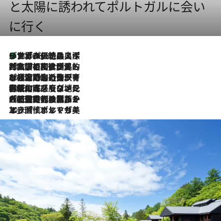
と太陽に誘われてポルトガルに会い
に行く
リスボンの絶品スイーツ「パステル・デ・ナタ」とは？ポルトガル伝統の奥深い世界へ
2026.8.8
2026.7.27
「私の祖国はポルトガル語です」国民的詩人フェルナンド・ペソアと、彼が愛した文学の街を歩く
2026.7.26
ポルトガル近海が育む極上の海の幸。キリリと冷えた白ワインと愉しむ、シーフード専門店の贅沢
2026.7.22
伝統の味をモダンに昇華。高感度な地元客が集う、リスボンの最旬ガストロノミー
2026.7.21
大航海時代の栄華から、震災、独裁、そして革命へ。ポルトガル・首都リスボンの石畳に刻まれた「歴史の光と影」
2026.7.13
エッセイ・ヤマザキマリ「慎ましくも美しき国 ポルトガル」