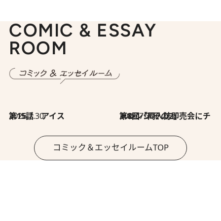
COMIC & ESSAY
ROOM
2026.7.30
第15話 アイス
2026.7.30
第8回「同人誌即売会にチャレンジ その2」
コミック＆エッセイルームTOP