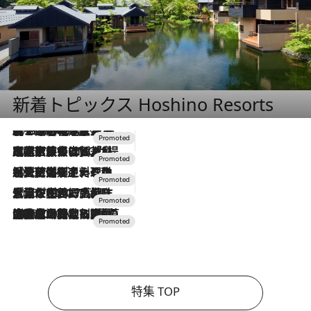
新着トピックス Hoshino Resorts
2026.8.7
【トンボの足水浴】ヒノキの香りに包まれて涼感マックス！約13℃の湧水かけ流しを避暑地「星野温泉 トンボの湯」で体験
2026.7.31
【ホテル帰省】という選択肢をOMOが提案。家族とほどよい距離を保つには「昼は実家、夜は気兼ねなくホテルで！」
2026.7.24
【夏限定ディナーコース】旬を迎える稚鮎や花ズッキーニなどをイタリア・トスカーナの郷土料理の手法で満喫！
2026.7.17
「土佐和ハーブかき氷」がOMO7高知に登場！生姜、山椒、大葉など目にも舌にも涼を呼ぶ郷土の味
2026.7.10
NEW OPEN！【界 草津】名湯の地に誕生。趣の異なる2種の温泉と上州ならではの会席・蕎麦割烹など美食を味わう究極の癒やし旅
特集 TOP