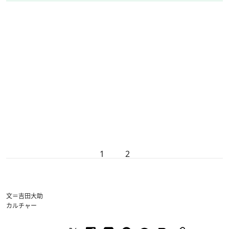
1
2
文＝吉田大助
カルチャー