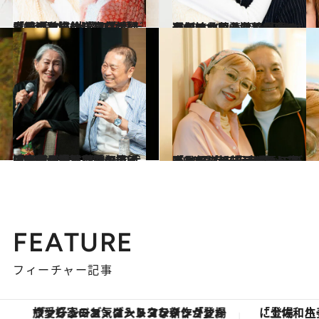
2026.5.22
【続きを読む】コロナ禍にラジオ生放送で突然「引退します」宣言。翻意させたのは“週刊文春”と意外な大物の言葉だった
カルチャー
2026.5.22
【初めから読む】“バカは有名になれん”“習い事は週に8つ”…小柳ルミ子の母が娘に叩き込んだ凄みのある言葉と芸能界へのレール
カルチャー
2025.7.30
「60代で恋に落ちて…」「大勢の女性に愛を捧げてきた」浅野忠信の母・浅野順子さん（74）＆近田春夫さん（74）の70代コンビが語った「シニアの恋」
カルチャー
2026.4.22
「まるで朝ドラのような光景で…」 デザイナー安野ともこ（67）が振り返る、“シンデレラストーリー”の原点〈販売員→モデル→伝説のブランドへ…〉
カルチャー
FEATURE
フィーチャー記事
ヴァシュロン・コンスタンタン「オーヴァーシーズ・オートマティック」。旅愛好家のお気に入りコレクションから、ジェンダーレスな新作が登場