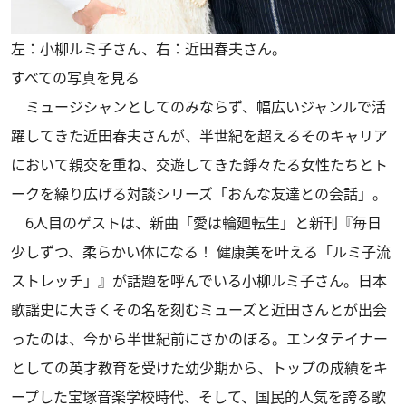
左：小柳ルミ子さん、右：近田春夫さん。
すべての写真を見る
ミュージシャンとしてのみならず、幅広いジャンルで活
躍してきた近田春夫さんが、半世紀を超えるそのキャリア
において親交を重ね、交遊してきた錚々たる女性たちとト
ークを繰り広げる対談シリーズ「おんな友達との会話」。
6人目のゲストは、新曲「愛は輪廻転生」と新刊『毎日
少しずつ、柔らかい体になる！ 健康美を叶える「ルミ子流
ストレッチ」』が話題を呼んでいる小柳ルミ子さん。日本
歌謡史に大きくその名を刻むミューズと近田さんとが出会
ったのは、今から半世紀前にさかのぼる。エンタテイナー
としての英才教育を受けた幼少期から、トップの成績をキ
ープした宝塚音楽学校時代、そして、国民的人気を誇る歌