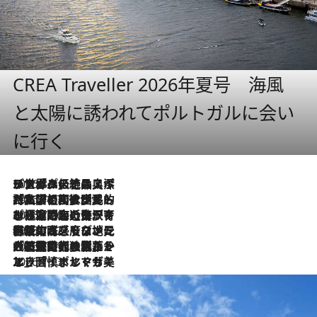
CREA Traveller 2026年夏号 海風
と太陽に誘われてポルトガルに会い
に行く
2026.8.8
リスボンの絶品スイーツ「パステル・デ・ナタ」とは？ポルトガル伝統の奥深い世界へ
2026.7.27
「私の祖国はポルトガル語です」国民的詩人フェルナンド・ペソアと、彼が愛した文学の街を歩く
2026.7.26
ポルトガル近海が育む極上の海の幸。キリリと冷えた白ワインと愉しむ、シーフード専門店の贅沢
2026.7.22
伝統の味をモダンに昇華。高感度な地元客が集う、リスボンの最旬ガストロノミー
2026.7.21
大航海時代の栄華から、震災、独裁、そして革命へ。ポルトガル・首都リスボンの石畳に刻まれた「歴史の光と影」
2026.7.13
エッセイ・ヤマザキマリ「慎ましくも美しき国 ポルトガル」