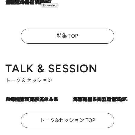
2026.7.10
NEW OPEN！【界 草津】名湯の地に誕生。趣の異なる2種の温泉と上州ならではの会席・蕎麦割烹など美食を味わう究極の癒やし旅
特集 TOP
TALK & SESSION
トーク＆セッション
2026.8.3
「今後値上げがあるとすれば…」「リスクがあるのは今年の冬」エネルギー専門家が語る、ホルムズ海峡封鎖が家庭にもたらす“ある心配”
2026.8.3
「住宅建てられない…」「サーチャージ料の高値が続いている」ホルムズ海峡封鎖による影響はいつまで続く？《エネルギー専門家に聞く“どうなる日本の暮らし”》
トーク&セッション TOP