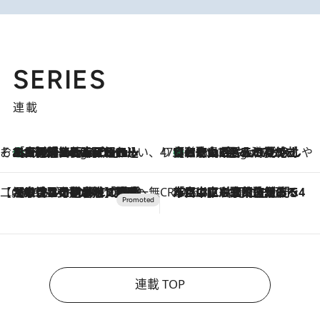
SERIES
連載
そおだよおこの関西おいしい、おやつ紀行
［大阪府箕面市］一皿一皿目の前で仕上げられる、料理を巧みに組み込んだアシェットデセールコース「ミチル アシェット デセール（Michiru assiette dessert）」
3 Hours Ago
47都道府県の手みやげ ひんやりスイーツで夏を満喫
【和歌山県】この夏絶対食べたい 冷やしておいしいおやつ3選 みかんがごろっと丸ごと入ったジュレ
3 Hours Ago
【CREA×星野リゾート】唯一無二。癒しと発見が待つ場所へ
2026.8.7
【トンボの足水浴】ヒノキの香りに包まれて涼感マックス！約13℃の湧水かけ流しを避暑地「星野温泉 トンボの湯」で体験
CREA'S CHOICE
2026.8.7
「立川にも歌舞伎があるんだよ」 片岡仁左衛門・市川中車ら豪華座組みで4年目の立川立飛歌舞伎へ
連載 TOP