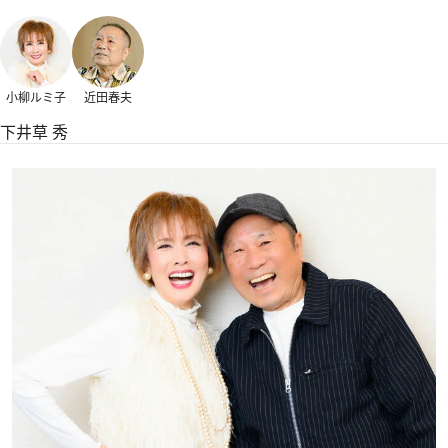
小柳ルミ子
近田春夫
下井草 秀