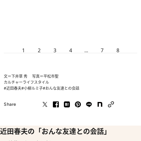
1
2
3
4
...
7
8
文＝下井草 秀 写真＝平松市聖
カルチャー
ライフスタイル
#近田春夫
#小柳ルミ子
#おんな友達との会話
Share
近田春夫の「おんな友達との会話」