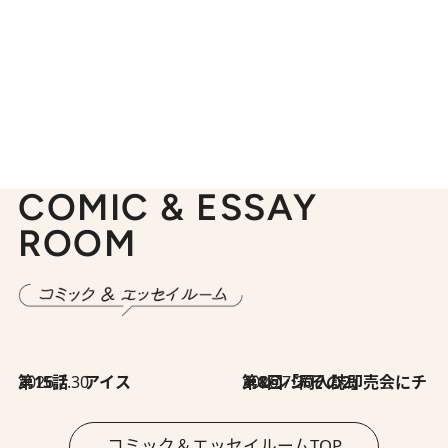
COMIC & ESSAY
ROOM
2026.7.30
第15話 アイス
2026.7.30
第8回「同人誌即売会にチャレンジ その2」
コミック＆エッセイルームTOP