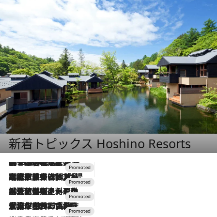
新着トピックス Hoshino Resorts
2026.8.7
【トンボの足水浴】ヒノキの香りに包まれて涼感マックス！約13℃の湧水かけ流しを避暑地「星野温泉 トンボの湯」で体験
2026.7.31
【ホテル帰省】という選択肢をOMOが提案。家族とほどよい距離を保つには「昼は実家、夜は気兼ねなくホテルで！」
2026.7.24
【夏限定ディナーコース】旬を迎える稚鮎や花ズッキーニなどをイタリア・トスカーナの郷土料理の手法で満喫！
2026.7.17
「土佐和ハーブかき氷」がOMO7高知に登場！生姜、山椒、大葉など目にも舌にも涼を呼ぶ郷土の味