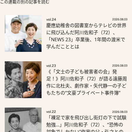
この連載の別の記事を読む
vol.24
2026.08.03
慶應幼稚舎の図書室からテレビの世界
に飛び込んだ阿川佐和子（72）、
「NEWS 23」卒業後、1年間の渡米で
学んだこととは
vol.23
2026.08.03
《「文士の子ども被害者の会」発
足！》阿川佐和子（72）が語る遠藤周
作に北杜夫、劇作家・矢代静一の子ど
もたちの“文豪プライベート事件簿”
vol.22
2026.08.03
「裸足で家を飛び出し街灯の下で試験
勉強…」阿川佐和子（72）、“恐怖の
対象でしかない”作家の父・弘之との