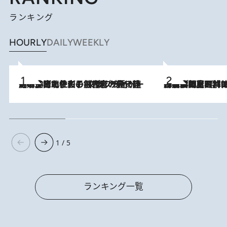
ランキング
HOURLY
DAILY
WEEKLY
2026.8.3
《「文士の子ども被害者の会」発足！》阿川佐和子（72）が語る遠藤周作に北杜夫、劇作家・矢代静一の子どもたちの“文豪プライベート事件簿”
2026.8.8
「最後に見られてよかった」上野動物園の東園パンダ舎が解体前に特別公開。8月16日まで延長されたパネル展と共に辿る“半世紀”のパンダ飼育《解体工事の図面あり》
1 / 5
ランキング一覧