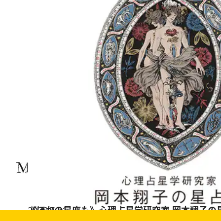
2026.7.31
《ほかの星座も》心理占星学研究家 岡本翔子の
占い