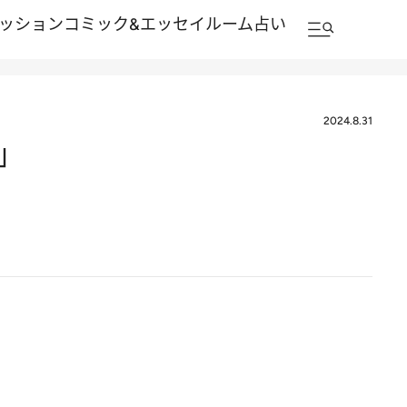
ッション
コミック&エッセイルーム
占い
2024.8.31
」