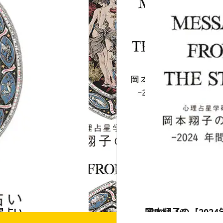
星占い
2024.1.10
岡本翔子の【202
占い