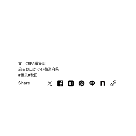
文＝CREA編集部
旅＆お出かけ
47都道府県
#絶景
#秋田
Share