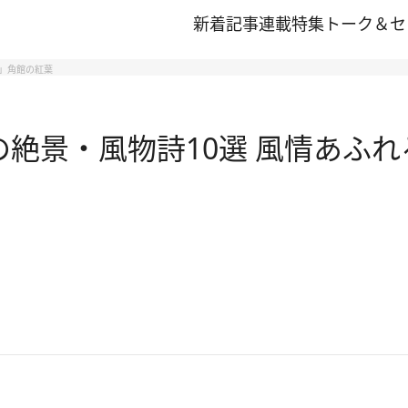
新着記事
連載
特集
トーク＆セ
都」角館の紅葉
秋の絶景・風物詩10選 風情あふ