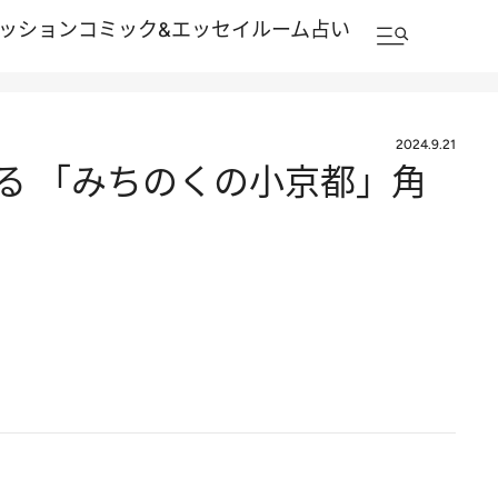
ッション
コミック&エッセイルーム
占い
2024.9.21
れる 「みちのくの小京都」角