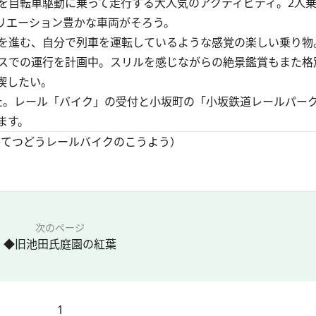
自転車駆動に乗って走行する大人気のアクティビティ。2人乗
リエーション豊かな車両がそろう。
を進む、自分で列車を運転しているような感覚の楽しい乗り物
ースでの運行を計画中。スリルを感じながらの絶景鑑賞もまた格
喫したい。
した。レール「バイク」の受付と小坂町の「小坂鉄道レールパー
ます。
かてつどうレールバイクのこうよう）
次のページ
◆旧池田氏庭園の紅葉
1