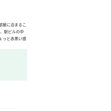
部屋に泊まるこ
と、駅ビルの中
ょっと赤黒い感