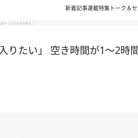
新着記事
連載
特集
トーク＆セ
りぼ～っとするのが好き」
入りたい」 空き時間が1～2時