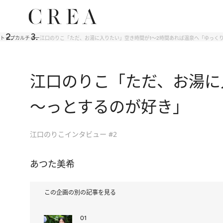
トップ
カルチャー
江口のりこ「ただ、お湯に入りたい」空き時間が1～2時間あれば温泉へ「ゆっく
江口のりこ「ただ、お湯に
～っとするのが好き」
江口のりこインタビュー #2
あつた美希
この企画の別の記事を見る
01