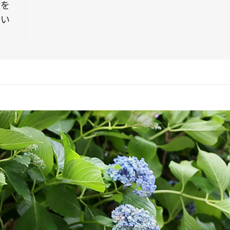
役を
合い
」