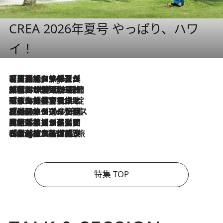
CREA 2026年夏号 やっぱり、ハワ
イ！
【厳選旅コスメ】「多機能アイテムがメイン！」旅好き美容エディターが選んだ夏旅ベストコスメを発表【Mサイズジップ】
3 Hours Ago
2026.8.6
「荷物が増えるほど旅ストレスは増す」美容ジャーナリストがたどり着いた最終結論。“化粧品を劇的に減らす”感動の凝縮美容とは
2026.8.6
「旅先には金髪ウィッグを持参」日本と同じメイクでは損してる!? 美容ジャーナリストが提案する“掟破りの旅美容”とは
2026.8.6
【厳選旅コスメ】「身軽さ＆UV対策重視！」ヘアアーティストshucoが選んだ夏旅ベストコスメを発表【Mサイズジップ】
2026.8.5
【厳選旅コスメ】国内をあちこち移動する河井菜摘が選んだ夏旅ベストコスメ発表！「リラックスアイテムはマスト」【Mサイズジップ】
2026.8.4
【厳選旅コスメ】「紫外線＆乾燥対策しながらメイク感も！」ヘア＆メイクGeorgeが選んだ夏旅ベストコスメを発表！【Mサイズジップ】
特集 TOP