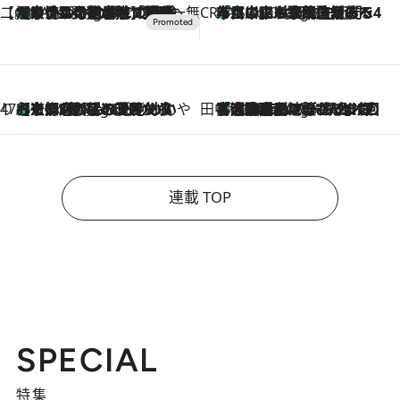
【CREA×星野リゾート】唯一無二。癒しと発見が待つ場所へ
【トンボの足水浴】ヒノキの香りに包まれて涼感マックス！約13℃の湧水かけ流しを避暑地「星野温泉 トンボの湯」で体験
1 Hour Ago
CREA'S CHOICE
「立川にも歌舞伎があるんだよ」 片岡仁左衛門・市川中車ら豪華座組みで4年目の立川立飛歌舞伎へ
3 Hours Ago
47都道府県の手みやげ ひんやりスイーツで夏を満喫
【京都府】この夏絶対食べたい 冷やしておいしいおやつ3選 ひと口目から心を掴む新緑のテリーヌ
3 Hours Ago
田中稲の勝手に再ブーム
「湘南乃風に憧れて」観客大盛上がりの“タオル回し”に、ラッパー顔負けの高速歌唱まで…さだまさし（74）のアグレッシブすぎる現在地
8 Hours Ago
連載 TOP
SPECIAL
特集