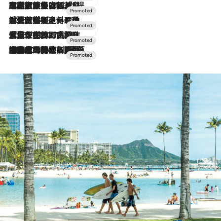
2026.7.31
【ホテル帰省】という選択肢をOMOが提案。家族とほどよい距離を保つには「昼は実家、夜は気兼ねなくホテルで！」
2026.7.24
【夏限定ディナーコース】旬を迎える稚鮎や花ズッキーニなどをイタリア・トスカーナの郷土料理の手法で満喫！
2026.7.17
「土佐和ハーブかき氷」がOMO7高知に登場！生姜、山椒、大葉など目にも舌にも涼を呼ぶ郷土の味
2026.7.10
NEW OPEN！【界 草津】名湯の地に誕生。趣の異なる2種の温泉と上州ならではの会席・蕎麦割烹など美食を味わう究極の癒やし旅