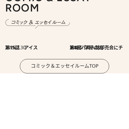
ROOM
2026.7.30
第15話 アイス
2026.7.30
第8回「同人誌即売会にチャレンジ その2」
コミック＆エッセイルームTOP