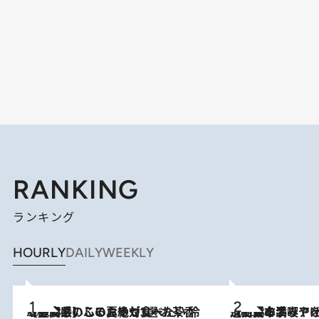
RANKING
ランキング
HOURLY
DAILY
WEEKLY
2026.8.5
【静岡県】この夏絶対食べたい 冷やしておいしいおやつ3選 お茶香る生食感のふるふるゼリー
2026.8.5
【西日本エリアを総まとめ】 47都道府県の手みやげ ひんやりスイーツで夏を満喫