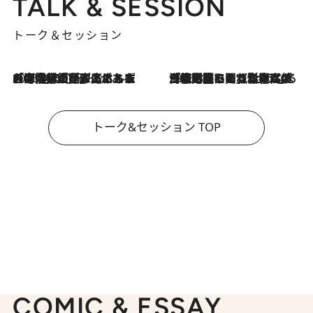
TALK & SESSION
トーク＆セッション
2026.8.3
「今後値上げがあるとすれば…」「リスクがあるのは今年の冬」エネルギー専門家が語る、ホルムズ海峡封鎖が家庭にもたらす“ある心配”
2026.8.3
「住宅建てられない…」「サーチャージ料の高値が続いている」ホルムズ海峡封鎖による影響はいつまで続く？《エネルギー専門家に聞く“どうなる日本の暮らし”》
トーク&セッション TOP
COMIC & ESSAY