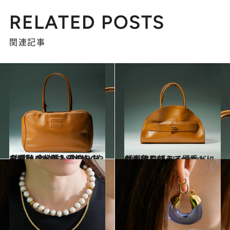
RELATED POSTS
関連記事
2024.5.10
デザインも質も妥協したくない 今欲しいのはPCやタブレットが入るモードな通勤バッグ！
コミック ＆ エッセイ
2024.5.29
仕事にもプライベートにも。毎日使える優秀バッグが欲しい！
コミック ＆ エッセイ