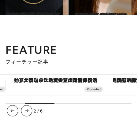
2024.5.23
【2024夏】装い華やぐネックレス7選 「首元がちょっと寂しい」日にも！ 大ぶりでシンプルコーデに映える
コミック ＆ エッセイ
2024.5.23
【2024夏】5万円以下で主役級！ イヤーアクセサリー＆バングル7選 ジュエリー専門バイヤーがセレクト
コミック ＆ エッセイ
FEATURE
フィーチャー記事
【銀座で出合う最旬美容】美髪ケアや上質な眠り…セルフケアのアップデートから、特別な名入れギフトまで。大人のための「ReFa GINZA」クルーズ
3
/
6