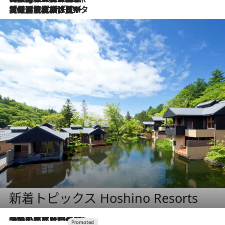
2026.8.3
【厳選旅コスメ】「保湿もタイパ重視！」“サウナ好き”タレント清水みさとが愛用する夏旅ベストコスメを発表！【Mサイズジップ】
新着トピックス Hoshino Resorts
2026.7.31
【ホテル帰省】という選択肢をOMOが提案。家族とほどよい距離を保つには「昼は実家、夜は気兼ねなくホテルで！」