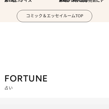
2026.7.30
第15話 アイス
2026.7.30
第8回「同人誌即売会にチャレンジ その2」
コミック＆エッセイルームTOP
FORTUNE
占い