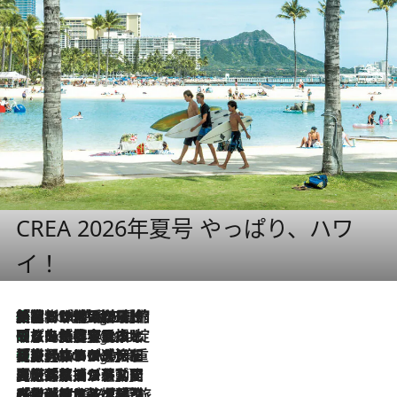
CREA 2026年夏号 やっぱり、ハワ
イ！
「荷物が増えるほど旅ストレスは増す」美容ジャーナリストがたどり着いた最終結論。“化粧品を劇的に減らす”感動の凝縮美容とは
5 Hours Ago
「旅先には金髪ウィッグを持参」日本と同じメイクでは損してる!? 美容ジャーナリストが提案する“掟破りの旅美容”とは
5 Hours Ago
【厳選旅コスメ】「身軽さ＆UV対策重視！」ヘアアーティストshucoが選んだ夏旅ベストコスメを発表【Mサイズジップ】
5 Hours Ago
2026.8.5
【厳選旅コスメ】国内をあちこち移動する河井菜摘が選んだ夏旅ベストコスメ発表！「リラックスアイテムはマスト」【Mサイズジップ】
2026.8.4
【厳選旅コスメ】「紫外線＆乾燥対策しながらメイク感も！」ヘア＆メイクGeorgeが選んだ夏旅ベストコスメを発表！【Mサイズジップ】