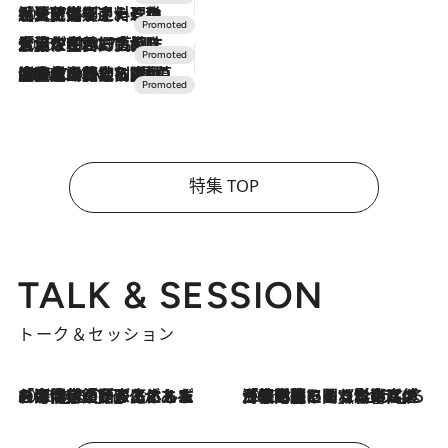
2026.7.24
【夏限定ディナーコース】旬を迎える稚鮎や花ズッキーニなどをイタリア・トスカーナの郷土料理の手法で満喫！
2026.7.17
「土佐和ハーブかき氷」がOMO7高知に登場！生姜、山椒、大葉など目にも舌にも涼を呼ぶ郷土の味
2026.7.10
NEW OPEN！【界 草津】名湯の地に誕生。趣の異なる2種の温泉と上州ならではの会席・蕎麦割烹など美食を味わう究極の癒やし旅
特集 TOP
TALK & SESSION
トーク＆セッション
2026.8.3
「今後値上げがあるとすれば…」「リスクがあるのは今年の冬」エネルギー専門家が語る、ホルムズ海峡封鎖が家庭にもたらす“ある心配”
2026.8.3
「住宅建てられない…」「サーチャージ料の高値が続いている」ホルムズ海峡封鎖による影響はいつまで続く？《エネルギー専門家に聞く“どうなる日本の暮らし”》