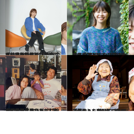
2024.5.25
【続きを読む】「Aマッソは意外な依頼が来てこそ」求められる“Aマッソらしさ”にとことん向き合う、加納愛子の仕事論
カルチャー
2022.12.2
お笑い芸人Aマッソの加納愛子が 描く、自意識の大暴走。 底知れない言語センスの源とは？
カルチャー
2023.4.3
「人前では強いかもしれないけど、 おうちではシャイで不器用なパパ」 娘が明かす、アントニオ猪木の素顔
ライフスタイル
2023.2.4
「どうして寂しくても一人暮らしを 続けているのですか？」102歳、哲代おばあちゃんの弱気の虫の退治法
カルチャー