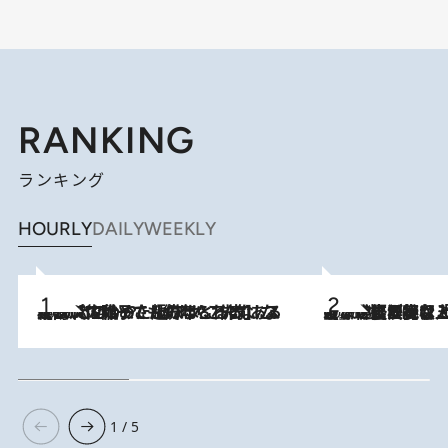
RANKING
ランキング
HOURLY
DAILY
WEEKLY
2026.8.5
【阿川佐和子さんの年とる力】なぜ70代で始めた趣味は“こんなに楽しい”のか？ ピアノ、俳句…スランプに陥っても続けられる“ある秘訣”とは
2026.8.5
【なぜ吉沢亮は「気配を消せる」のか？】興行収入208億の『国宝』を経て挑むミュージカル『ディア・エヴァン・ハンセン』。トップ俳優が舞台上でさらけ出した“孤独”とは
1 / 5