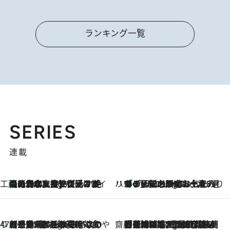
ランキング一覧
SERIES
連載
工藤まやのおもてなしハワイ
【ハワイ土産】ローカルの絶大な支持で復活！ 絶品の幻クッキー《元ファンの日本人女性が受け継いだ名店》
5 Hours Ago
ハワイ賢者 リサのお気に入りリスト
あの伝説の限定トートも！ リニューアルした「ディーン＆デルーカ ハワイ」で必須のお土産8選
5 Hours Ago
47都道府県の手みやげ ひんやりスイーツで夏を満喫
【三重県】この夏絶対食べたい 冷やしておいしいおやつ3選 お餅×アイスの新感覚スイーツ
5 Hours Ago
齋藤 薫 美容脳ルネサンス
「荷物が増えるほど旅ストレスは増す」美容ジャーナリストがたどり着いた最終結論。“化粧品を劇的に減らす”感動の凝縮美容とは
5 Hours Ago