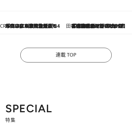
CREA'S CHOICE
2026.8.7
「立川にも歌舞伎があるんだよ」 片岡仁左衛門・市川中車ら豪華座組みで4年目の立川立飛歌舞伎へ
田中稲の勝手に再ブーム
2026.8.7
「湘南乃風に憧れて」観客大盛上がりの“タオル回し”に、ラッパー顔負けの高速歌唱まで…さだまさし（74）のアグレッシブすぎる現在地
連載 TOP
SPECIAL
特集