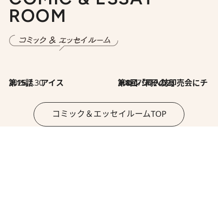
ROOM
2026.7.30
第15話 アイス
2026.7.30
第8回「同人誌即売会にチャレンジ その2」
コミック＆エッセイルームTOP