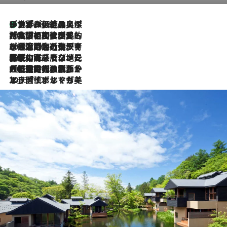
リスボンの絶品スイーツ「パステル・デ・ナタ」とは？ポルトガル伝統の奥深い世界へ
2026.8.8
2026.7.27
「私の祖国はポルトガル語です」国民的詩人フェルナンド・ペソアと、彼が愛した文学の街を歩く
2026.7.26
ポルトガル近海が育む極上の海の幸。キリリと冷えた白ワインと愉しむ、シーフード専門店の贅沢
2026.7.22
伝統の味をモダンに昇華。高感度な地元客が集う、リスボンの最旬ガストロノミー
2026.7.21
大航海時代の栄華から、震災、独裁、そして革命へ。ポルトガル・首都リスボンの石畳に刻まれた「歴史の光と影」
2026.7.13
エッセイ・ヤマザキマリ「慎ましくも美しき国 ポルトガル」