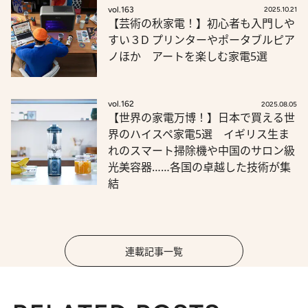
vol.163
2025.10.21
【芸術の秋家電！】初心者も入門しや
すい３D プリンターやポータブルピア
ノほか アートを楽しむ家電5選
vol.162
2025.08.05
【世界の家電万博！】日本で買える世
界のハイスペ家電5選 イギリス生ま
れのスマート掃除機や中国のサロン級
光美容器……各国の卓越した技術が集
結
連載記事一覧