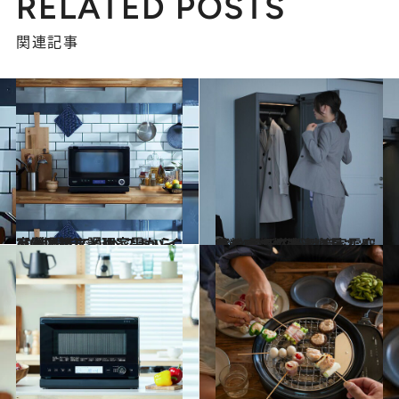
RELATED POSTS
関連記事
2026.1.17
【まとめ】調理家電からAV機器まで♪ ベストバイ家電図鑑まとめ
ライフスタイル
2024.3.6
花粉症で悩む人必見！ 空気も衣類も清潔にしてくれる 最新花粉対策家電4選
ライフスタイル