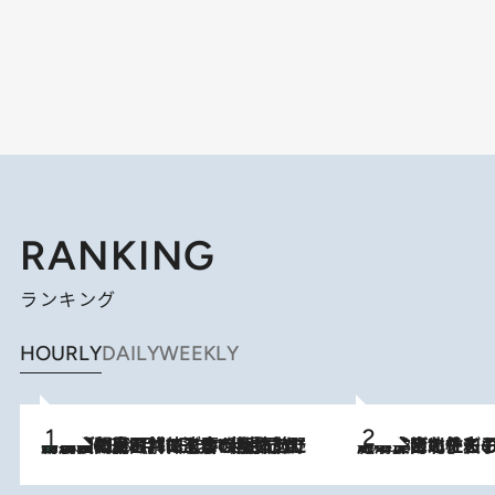
RANKING
ランキング
HOURLY
DAILY
WEEKLY
「最後に見られてよかった」上野動物園の東園パンダ舎が解体前に特別公開。8月16日まで延長されたパネル展と共に辿る“半世紀”のパンダ飼育《解体工事の図面あり》
2026.8.8
2026.8.3
《「文士の子ども被害者の会」発足！》阿川佐和子（72）が語る遠藤周作に北杜夫、劇作家・矢代静一の子どもたちの“文豪プライベート事件簿”