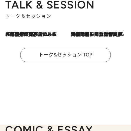
TALK & SESSION
トーク＆セッション
2026.8.3
「今後値上げがあるとすれば…」「リスクがあるのは今年の冬」エネルギー専門家が語る、ホルムズ海峡封鎖が家庭にもたらす“ある心配”
2026.8.3
「住宅建てられない…」「サーチャージ料の高値が続いている」ホルムズ海峡封鎖による影響はいつまで続く？《エネルギー専門家に聞く“どうなる日本の暮らし”》
トーク&セッション TOP
COMIC & ESSAY