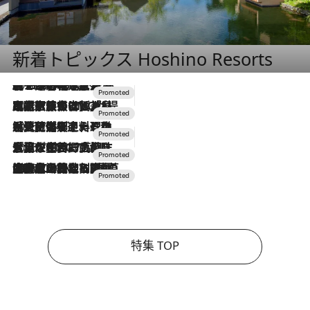
新着トピックス Hoshino Resorts
2026.8.7
【トンボの足水浴】ヒノキの香りに包まれて涼感マックス！約13℃の湧水かけ流しを避暑地「星野温泉 トンボの湯」で体験
2026.7.31
【ホテル帰省】という選択肢をOMOが提案。家族とほどよい距離を保つには「昼は実家、夜は気兼ねなくホテルで！」
2026.7.24
【夏限定ディナーコース】旬を迎える稚鮎や花ズッキーニなどをイタリア・トスカーナの郷土料理の手法で満喫！
2026.7.17
「土佐和ハーブかき氷」がOMO7高知に登場！生姜、山椒、大葉など目にも舌にも涼を呼ぶ郷土の味
2026.7.10
NEW OPEN！【界 草津】名湯の地に誕生。趣の異なる2種の温泉と上州ならではの会席・蕎麦割烹など美食を味わう究極の癒やし旅
特集 TOP