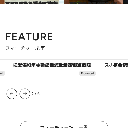
2024.1.30
おうちごはんが手軽にもっとおいしく 料理に革命を起こす最新調理家電5選
ライフスタイル
2023.12.12
お世話になったあの人に喜ばれること間違いなし プレゼント家電5選
ライフスタイル
FEATURE
フィーチャー記事
「星のや富士」でデジタルデトックス。冨士信仰の歴史を辿り、心身を調える。
【銀座で出合う最旬美容】美髪ケアや上質な眠
3
/
6
フィーチャー記事一覧