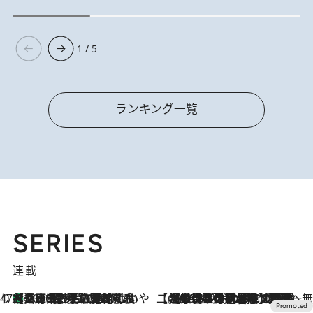
1 / 5
ランキング一覧
SERIES
連載
47都道府県の手みやげ ひんやりスイーツで夏を満喫
【兵庫県】この夏絶対食べたい 冷やしておいしいおやつ3選 淡路島の恵みをジェラートに集約
2026.8.8
【CREA×星野リゾート】唯一無二。癒しと発見が待つ場所へ
2026.8.7
【トンボの足水浴】ヒノキの香りに包まれて涼感マックス！約13℃の湧水かけ流しを避暑地「星野温泉 トンボの湯」で体験