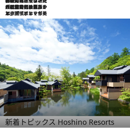
2026.7.22
伝統の味をモダンに昇華。高感度な地元客が集う、リスボンの最旬ガストロノミー
2026.7.21
大航海時代の栄華から、震災、独裁、そして革命へ。ポルトガル・首都リスボンの石畳に刻まれた「歴史の光と影」
2026.7.13
エッセイ・ヤマザキマリ「慎ましくも美しき国 ポルトガル」
新着トピックス Hoshino Resorts