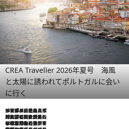
CREA Traveller 2026年夏号 海風
と太陽に誘われてポルトガルに会い
に行く
2026.8.8
リスボンの絶品スイーツ「パステル・デ・ナタ」とは？ポルトガル伝統の奥深い世界へ
2026.7.27
「私の祖国はポルトガル語です」国民的詩人フェルナンド・ペソアと、彼が愛した文学の街を歩く
2026.7.26
ポルトガル近海が育む極上の海の幸。キリリと冷えた白ワインと愉しむ、シーフード専門店の贅沢