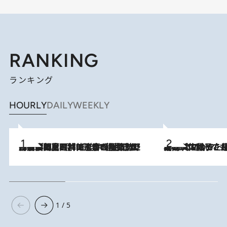
RANKING
ランキング
HOURLY
DAILY
WEEKLY
2026.8.8
「最後に見られてよかった」上野動物園の東園パンダ舎が解体前に特別公開。8月16日まで延長されたパネル展と共に辿る“半世紀”のパンダ飼育《解体工事の図面あり》
2026.8.5
【阿川佐和子さんの年とる力】なぜ70代で始めた趣味は“こんなに楽しい”のか？ ピアノ、俳句…スランプに陥っても続けられる“ある秘訣”とは
1 / 5