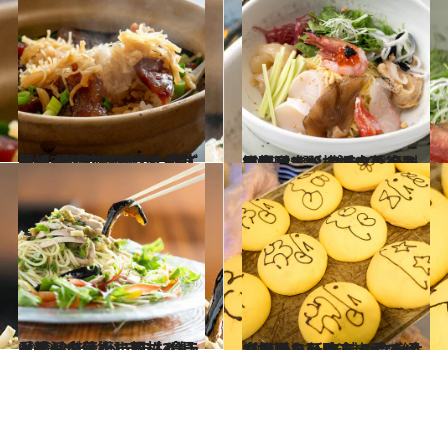
2024.3.27
【続きを読む】賢者が推薦！ おこげに激辛…香りと旨みがほわ～っ！ と広がる 横浜中華街の土鍋ご飯【3選】
グルメ
2023.8.11
ホテルニューグランド副総支配人が プライベートで食べ歩く横浜中華街と 馬車道でおすすめの冷たい麺【3選】
グルメ
2023.8.9
【横浜中華街】取材＆偏愛歴13年！ ベテラン食ライターが伝授する ちょっと珍しい冷たい麺【3選】
グルメ
2022.12.21
【横浜・元町＆山手でパン屋巡り】 老舗のウチキパンから新店まで 合わせて行きたいカフェもご紹介！
旅＆お出かけ