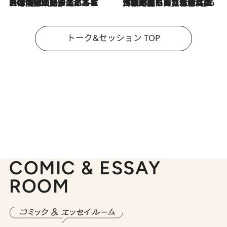
2026.8.3
「今後値上げがあるとすれば…」「リスクがあるのは今年の冬」エネルギー専門家が語る、ホルムズ海峡封鎖が家庭にもたらす“ある心配”
2026.8.3
「住宅建てられない…」「サーチャージ料の高値が続いている」ホルムズ海峡封鎖による影響はいつまで続く？《エネルギー専門家に聞く“どうなる日本の暮らし”》
トーク&セッション TOP
COMIC & ESSAY
ROOM