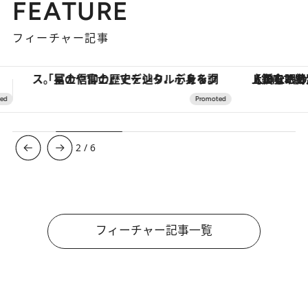
FEATURE
フィーチャー記事
【銀座で出合う最旬美容】美髪ケアや上質な眠り…セルフケアのアップデートから、特別な名入れギフトまで。大人のための「ReFa GINZA」クルーズ
3
/
6
フィーチャー記事一覧