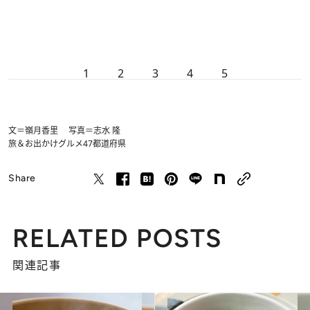
1
2
3
4
5
文＝嶺月香里 写真＝志水 隆
旅＆お出かけ
グルメ
47都道府県
Share
RELATED POSTS
関連記事