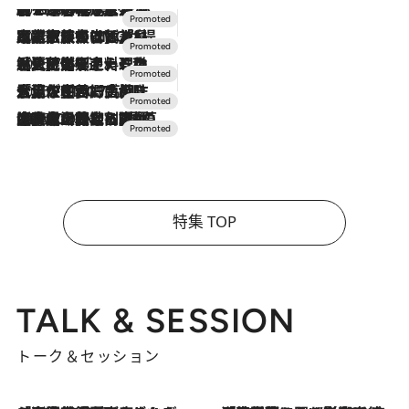
2026.8.7
【トンボの足水浴】ヒノキの香りに包まれて涼感マックス！約13℃の湧水かけ流しを避暑地「星野温泉 トンボの湯」で体験
2026.7.31
【ホテル帰省】という選択肢をOMOが提案。家族とほどよい距離を保つには「昼は実家、夜は気兼ねなくホテルで！」
2026.7.24
【夏限定ディナーコース】旬を迎える稚鮎や花ズッキーニなどをイタリア・トスカーナの郷土料理の手法で満喫！
2026.7.17
「土佐和ハーブかき氷」がOMO7高知に登場！生姜、山椒、大葉など目にも舌にも涼を呼ぶ郷土の味
2026.7.10
NEW OPEN！【界 草津】名湯の地に誕生。趣の異なる2種の温泉と上州ならではの会席・蕎麦割烹など美食を味わう究極の癒やし旅
特集 TOP
TALK & SESSION
トーク＆セッション