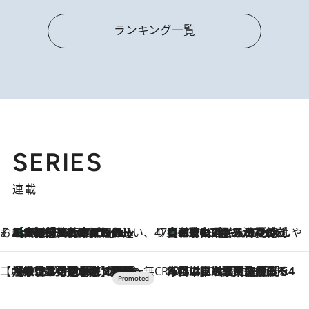
ランキング一覧
SERIES
連載
そおだよおこの関西おいしい、おやつ紀行
［大阪府箕面市］一皿一皿目の前で仕上げられる、料理を巧みに組み込んだアシェットデセールコース「ミチル アシェット デセール（Michiru assiette dessert）」
2026.8.9
47都道府県の手みやげ ひんやりスイーツで夏を満喫
【和歌山県】この夏絶対食べたい 冷やしておいしいおやつ3選 みかんがごろっと丸ごと入ったジュレ
2026.8.9
【CREA×星野リゾート】唯一無二。癒しと発見が待つ場所へ
2026.8.7
【トンボの足水浴】ヒノキの香りに包まれて涼感マックス！約13℃の湧水かけ流しを避暑地「星野温泉 トンボの湯」で体験
CREA'S CHOICE
2026.8.7
「立川にも歌舞伎があるんだよ」 片岡仁左衛門・市川中車ら豪華座組みで4年目の立川立飛歌舞伎へ