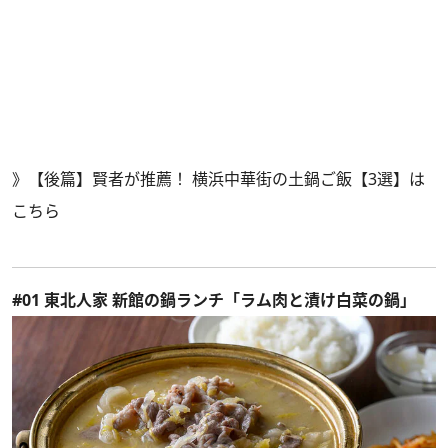
》
【後篇】賢者が推薦！ 横浜中華街の土鍋ご飯【3選】は
こちら
#01 東北人家 新館の鍋ランチ「ラム肉と漬け白菜の鍋」