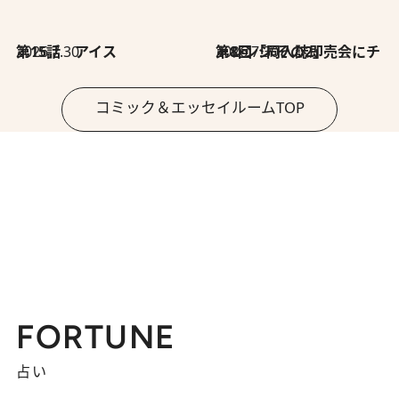
2026.7.30
第15話 アイス
2026.7.30
第8回「同人誌即売会にチャレンジ その2」
コミック＆エッセイルームTOP
FORTUNE
占い