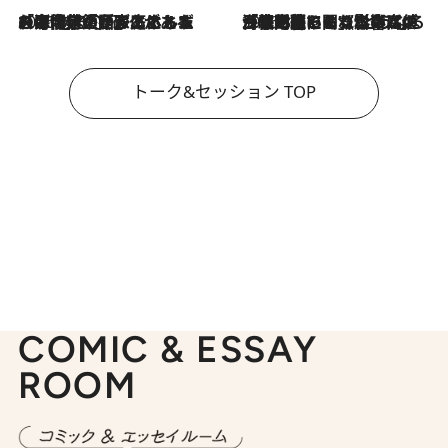
2026.8.3
「今後値上げがあるとすれば…」「リスクがあるのは今年の冬」エネルギー専門家が語る、ホルムズ海峡封鎖が家庭にもたらす“ある心配”
2026.8.3
「住宅建てられない…」「サーチャージ料の高値が続いている」ホルムズ海峡封鎖による影響はいつまで続く？《エネルギー専門家に聞く“どうなる日本の暮らし”》
トーク&セッション TOP
COMIC & ESSAY
ROOM