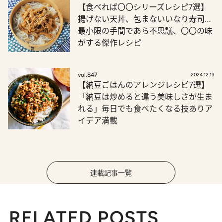
【食べれば〇〇シリーズレシピ7選】
揚げない天丼、包まないいなり寿司…
最小限の手間であら不思議、〇〇の味
がする傑作レシピ
vol.847
2024.12.13
【納豆ごはんのアレンジレシピ7選】
「納豆は炒めると違う美味しさが生ま
れる」毎日でも食べたくなる技ありア
イデア満載
連載記事一覧
RELATED POSTS