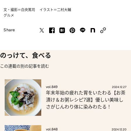
文・撮影＝白央篤司 イラスト＝二村大輔
グルメ
Share
のっけて、食べる
この連載の別の記事を読む
vol.849
2024.12.27
年末年始の疲れた胃をいたわる【お茶
漬け＆お粥レシピ7選】優しい美味し
さがじんわり体に染みわたる！
vol.848
2024.12.20