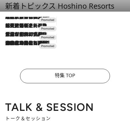
新着トピックス Hoshino Resorts
2026.7.31
【ホテル帰省】という選択肢をOMOが提案。家族とほどよい距離を保つには「昼は実家、夜は気兼ねなくホテルで！」
2026.7.24
【夏限定ディナーコース】旬を迎える稚鮎や花ズッキーニなどをイタリア・トスカーナの郷土料理の手法で満喫！
2026.7.17
「土佐和ハーブかき氷」がOMO7高知に登場！生姜、山椒、大葉など目にも舌にも涼を呼ぶ郷土の味
2026.7.10
NEW OPEN！【界 草津】名湯の地に誕生。趣の異なる2種の温泉と上州ならではの会席・蕎麦割烹など美食を味わう究極の癒やし旅
特集 TOP
TALK & SESSION
トーク＆セッション