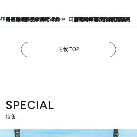
47都道府県の手みやげ ひんやりスイーツで夏を満喫
【三重県】この夏絶対食べたい 冷やしておいしいおやつ3選 お餅×アイスの新感覚スイーツ
2026.8.6
齋藤 薫 美容脳ルネサンス
「荷物が増えるほど旅ストレスは増す」美容ジャーナリストがたどり着いた最終結論。“化粧品を劇的に減らす”感動の凝縮美容とは
2026.8.6
連載 TOP
SPECIAL
特集