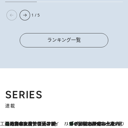
1 / 5
ランキング一覧
SERIES
連載
工藤まやのおもてなしハワイ
【ハワイ土産】ローカルの絶大な支持で復活！ 絶品の幻クッキー《元ファンの日本人女性が受け継いだ名店》
2026.8.6
ハワイ賢者 リサのお気に入りリスト
あの伝説の限定トートも！ リニューアルした「ディーン＆デルーカ ハワイ」で必須のお土産8選
2026.8.6