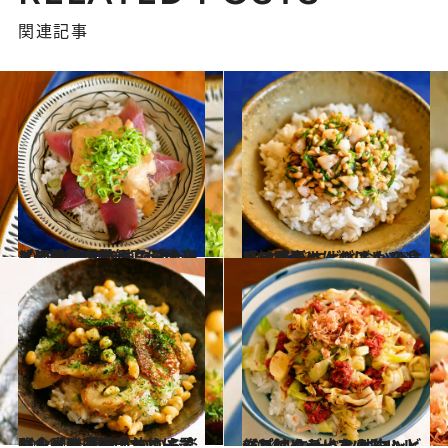
関連記事
2023.12.2
【岩手県の漁師直伝レシピ】 やみつき味の「カツオの酢味噌丼」 マヨネーズ×味噌×甘酢タレが最高
グルメ
2024.1.13
【納豆ごはんのアレンジレシピ】 エビとおかひじき納豆のっけごはん ぷり・シャキ・ねば！ の食感三重奏
グルメ
2024.4.5
【食べれば〇〇シリーズレシピ】 揚げないから楽ちん「磯辺揚げ丼」 ちくわ＋青海苔＋天かすは最強トリオ
グルメ
2024.4.3
【ごはんが止まらないレシピ】 キャベツとコンビーフ炒めライス サクッと作れてクセになる味！
グルメ