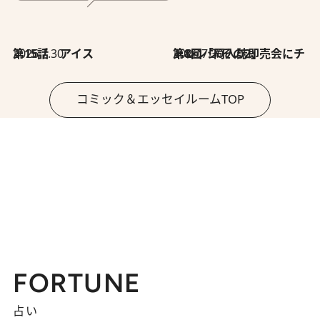
2026.7.30
第15話 アイス
2026.7.30
第8回「同人誌即売会にチャレンジ その2」
コミック＆エッセイルームTOP
FORTUNE
占い