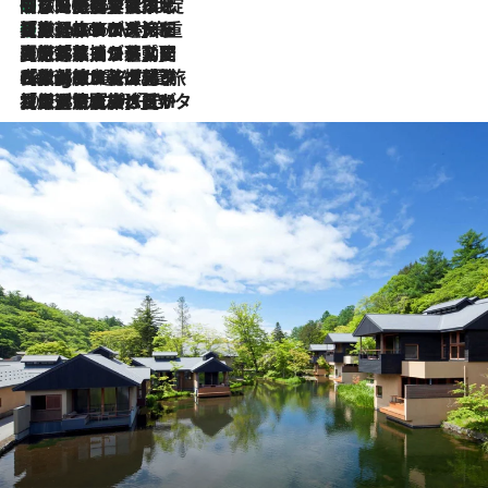
「旅先には金髪ウィッグを持参」日本と同じメイクでは損してる!? 美容ジャーナリストが提案する“掟破りの旅美容”とは
2026.8.6
【厳選旅コスメ】「身軽さ＆UV対策重視！」ヘアアーティストshucoが選んだ夏旅ベストコスメを発表【Mサイズジップ】
2026.8.6
2026.8.5
【厳選旅コスメ】国内をあちこち移動する河井菜摘が選んだ夏旅ベストコスメ発表！「リラックスアイテムはマスト」【Mサイズジップ】
2026.8.4
【厳選旅コスメ】「紫外線＆乾燥対策しながらメイク感も！」ヘア＆メイクGeorgeが選んだ夏旅ベストコスメを発表！【Mサイズジップ】
2026.8.3
【厳選旅コスメ】「保湿もタイパ重視！」“サウナ好き”タレント清水みさとが愛用する夏旅ベストコスメを発表！【Mサイズジップ】