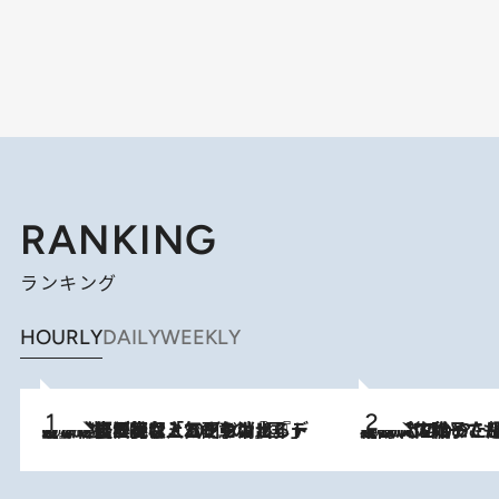
RANKING
ランキング
HOURLY
DAILY
WEEKLY
2026.8.5
【なぜ吉沢亮は「気配を消せる」のか？】興行収入208億の『国宝』を経て挑むミュージカル『ディア・エヴァン・ハンセン』。トップ俳優が舞台上でさらけ出した“孤独”とは
2026.8.5
【阿川佐和子さんの年とる力】なぜ70代で始めた趣味は“こんなに楽しい”のか？ ピアノ、俳句…スランプに陥っても続けられる“ある秘訣”とは