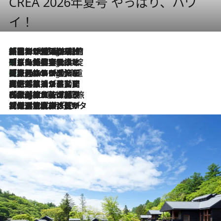
CREA 2026年夏号 やっぱり、ハワ
イ！
「荷物が増えるほど旅ストレスは増す」美容ジャーナリストがたどり着いた最終結論。“化粧品を劇的に減らす”感動の凝縮美容とは
9 Hours Ago
「旅先には金髪ウィッグを持参」日本と同じメイクでは損してる!? 美容ジャーナリストが提案する“掟破りの旅美容”とは
9 Hours Ago
【厳選旅コスメ】「身軽さ＆UV対策重視！」ヘアアーティストshucoが選んだ夏旅ベストコスメを発表【Mサイズジップ】
9 Hours Ago
2026.8.5
【厳選旅コスメ】国内をあちこち移動する河井菜摘が選んだ夏旅ベストコスメ発表！「リラックスアイテムはマスト」【Mサイズジップ】
2026.8.4
【厳選旅コスメ】「紫外線＆乾燥対策しながらメイク感も！」ヘア＆メイクGeorgeが選んだ夏旅ベストコスメを発表！【Mサイズジップ】
2026.8.3
【厳選旅コスメ】「保湿もタイパ重視！」“サウナ好き”タレント清水みさとが愛用する夏旅ベストコスメを発表！【Mサイズジップ】