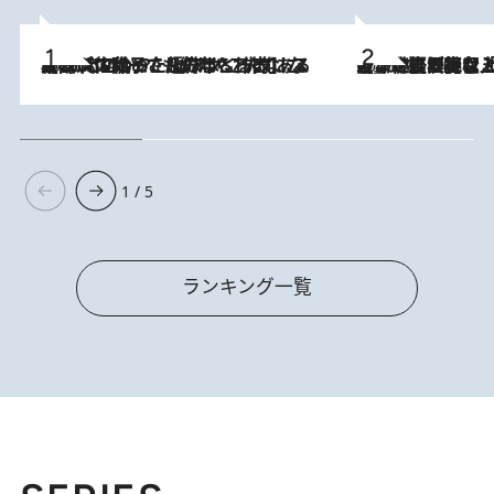
2026.8.5
【阿川佐和子さんの年とる力】なぜ70代で始めた趣味は“こんなに楽しい”のか？ ピアノ、俳句…スランプに陥っても続けられる“ある秘訣”とは
2026.8.5
【なぜ吉沢亮は「気配を消せる」のか？】興行収入208億の『国宝』を経て挑むミュージカル『ディア・エヴァン・ハンセン』。トップ俳優が舞台上でさらけ出した“孤独”とは
1 / 5
ランキング一覧