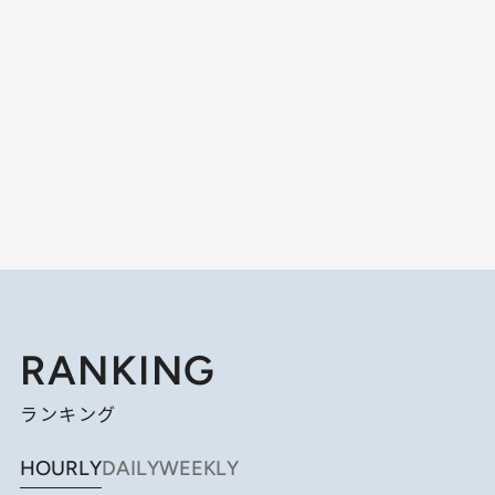
RANKING
ランキング
HOURLY
DAILY
WEEKLY