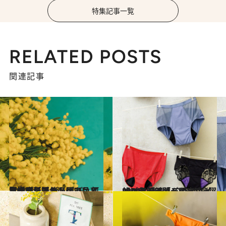
特集記事一覧
RELATED POSTS
関連記事
2024.3.8
急増するフェムケア品＆サービス… どう選び、何に注意して使えばいい？ 産婦人科医＆フェムケア賢者が伝授
ビューティ＆ヘルス
2024.3.8
【ベストフェムケア2024】発表！ QOLが飛躍的に上がる「ディープ インパクト部門・吸水ショーツ部門」
ビューティ＆ヘルス