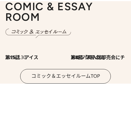
COMIC & ESSAY
ROOM
2026.7.30
第15話 アイス
2026.7.30
第8回「同人誌即売会にチャレンジ その2」
コミック＆エッセイルームTOP