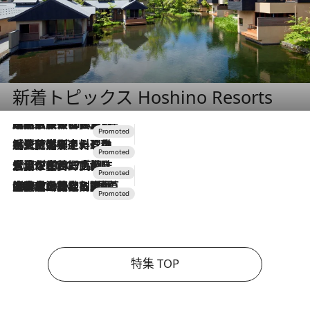
新着トピックス Hoshino Resorts
2026.7.31
【ホテル帰省】という選択肢をOMOが提案。家族とほどよい距離を保つには「昼は実家、夜は気兼ねなくホテルで！」
2026.7.24
【夏限定ディナーコース】旬を迎える稚鮎や花ズッキーニなどをイタリア・トスカーナの郷土料理の手法で満喫！
2026.7.17
「土佐和ハーブかき氷」がOMO7高知に登場！生姜、山椒、大葉など目にも舌にも涼を呼ぶ郷土の味
2026.7.10
NEW OPEN！【界 草津】名湯の地に誕生。趣の異なる2種の温泉と上州ならではの会席・蕎麦割烹など美食を味わう究極の癒やし旅
特集 TOP