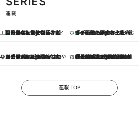
SERIES
連載
工藤まやのおもてなしハワイ
【ハワイ土産】ローカルの絶大な支持で復活！ 絶品の幻クッキー《元ファンの日本人女性が受け継いだ名店》
9 Hours Ago
ハワイ賢者 リサのお気に入りリスト
あの伝説の限定トートも！ リニューアルした「ディーン＆デルーカ ハワイ」で必須のお土産8選
9 Hours Ago
47都道府県の手みやげ ひんやりスイーツで夏を満喫
【三重県】この夏絶対食べたい 冷やしておいしいおやつ3選 お餅×アイスの新感覚スイーツ
9 Hours Ago
齋藤 薫 美容脳ルネサンス
「荷物が増えるほど旅ストレスは増す」美容ジャーナリストがたどり着いた最終結論。“化粧品を劇的に減らす”感動の凝縮美容とは
9 Hours Ago
連載 TOP