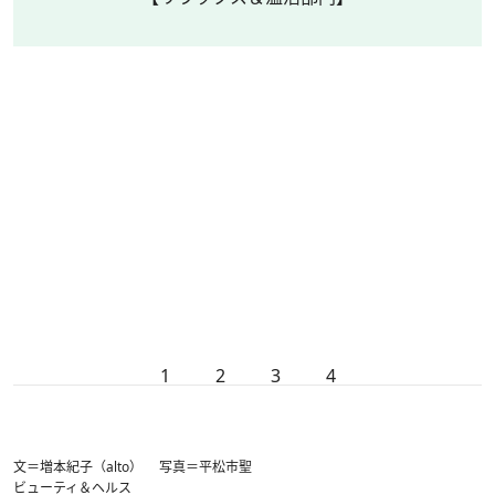
1
2
3
4
文＝増本紀子（alto） 写真＝平松市聖
ビューティ＆ヘルス