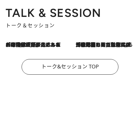
TALK & SESSION
トーク＆セッション
2026.8.3
「今後値上げがあるとすれば…」「リスクがあるのは今年の冬」エネルギー専門家が語る、ホルムズ海峡封鎖が家庭にもたらす“ある心配”
2026.8.3
「住宅建てられない…」「サーチャージ料の高値が続いている」ホルムズ海峡封鎖による影響はいつまで続く？《エネルギー専門家に聞く“どうなる日本の暮らし”》
トーク&セッション TOP