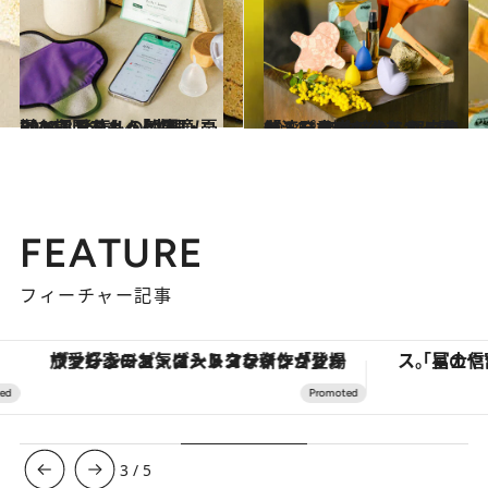
2024.3.9
【ベストフェムケア2024】発表！ 「生理・PMS・おりもの部門」 憂鬱な期間をもっと快適に
ビューティ＆ヘルス
2024.2.29
「こんなのが欲しかった！」 傑作フェムケア集結＆プレゼント有 都内の台湾発書店でイベント開催
ビューティ＆ヘルス
FEATURE
フィーチャー記事
ヴァシュロン・コンスタンタン「オーヴァーシーズ・オートマティック」。旅愛好家のお気に入りコレクションから、ジェンダーレスな新作が登場
3
/
5