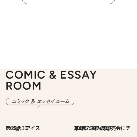
COMIC & ESSAY
ROOM
2026.7.30
第15話 アイス
2026.7.30
第8回「同人誌即売会にチャレンジ その2」