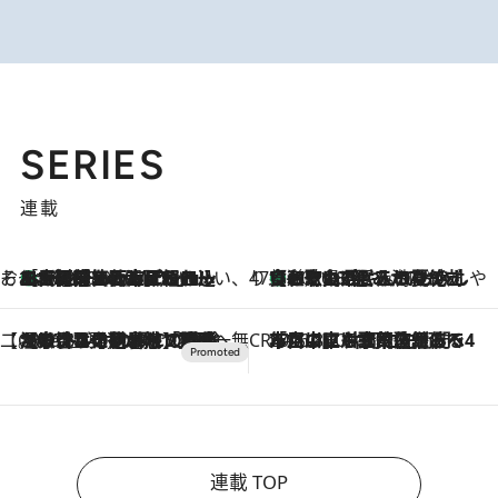
SERIES
連載
そおだよおこの関西おいしい、おやつ紀行
［大阪府箕面市］一皿一皿目の前で仕上げられる、料理を巧みに組み込んだアシェットデセールコース「ミチル アシェット デセール（Michiru assiette dessert）」
2026.8.9
47都道府県の手みやげ ひんやりスイーツで夏を満喫
【和歌山県】この夏絶対食べたい 冷やしておいしいおやつ3選 みかんがごろっと丸ごと入ったジュレ
2026.8.9
【CREA×星野リゾート】唯一無二。癒しと発見が待つ場所へ
2026.8.7
【トンボの足水浴】ヒノキの香りに包まれて涼感マックス！約13℃の湧水かけ流しを避暑地「星野温泉 トンボの湯」で体験
CREA'S CHOICE
2026.8.7
「立川にも歌舞伎があるんだよ」 片岡仁左衛門・市川中車ら豪華座組みで4年目の立川立飛歌舞伎へ
連載 TOP