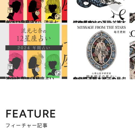
2026.7.29
《ほかの星座も》流光七奈の12星座占い
占い
2021.12.1
【12星座占い】山羊座（やぎ座）の運勢、基本性格まとめ
占い
2023.12.16
流光七奈の12星座占い 2024年間の運勢
占い
2026.7.31
今月の運勢＆メッセージを公開「岡本翔子の星占い」
占い
FEATURE
フィーチャー記事