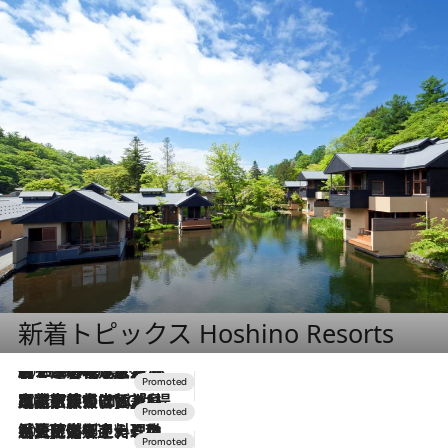
新着トピックス Hoshino Resorts
2026.8.7
【トンボの足水浴】ヒノキの香りに包まれて涼感マックス！約13℃の湧水かけ流しを避暑地「星野温泉 トンボの湯」で体験
2026.7.31
【ホテル帰省】という選択肢をOMOが提案。家族とほどよい距離を保つには「昼は実家、夜は気兼ねなくホテルで！」
2026.7.24
【夏限定ディナーコース】旬を迎える稚鮎や花ズッキーニなどをイタリア・トスカーナの郷土料理の手法で満喫！