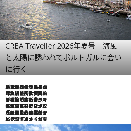
CREA Traveller 2026年夏号 海風
と太陽に誘われてポルトガルに会い
に行く
2026.8.8
リスボンの絶品スイーツ「パステル・デ・ナタ」とは？ポルトガル伝統の奥深い世界へ
2026.7.27
「私の祖国はポルトガル語です」国民的詩人フェルナンド・ペソアと、彼が愛した文学の街を歩く
2026.7.26
ポルトガル近海が育む極上の海の幸。キリリと冷えた白ワインと愉しむ、シーフード専門店の贅沢
2026.7.22
伝統の味をモダンに昇華。高感度な地元客が集う、リスボンの最旬ガストロノミー
2026.7.21
大航海時代の栄華から、震災、独裁、そして革命へ。ポルトガル・首都リスボンの石畳に刻まれた「歴史の光と影」
2026.7.13
エッセイ・ヤマザキマリ「慎ましくも美しき国 ポルトガル」