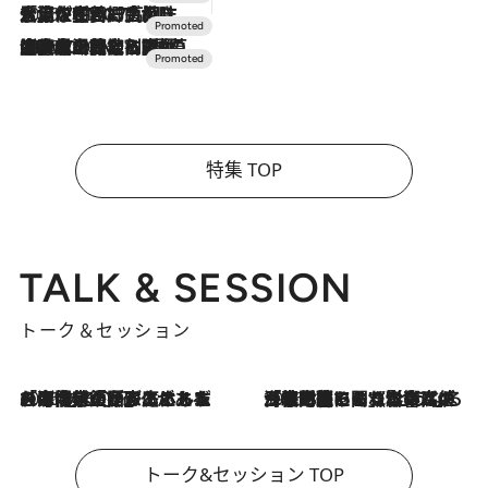
2026.7.17
「土佐和ハーブかき氷」がOMO7高知に登場！生姜、山椒、大葉など目にも舌にも涼を呼ぶ郷土の味
2026.7.10
NEW OPEN！【界 草津】名湯の地に誕生。趣の異なる2種の温泉と上州ならではの会席・蕎麦割烹など美食を味わう究極の癒やし旅
特集 TOP
TALK & SESSION
トーク＆セッション
2026.8.3
「今後値上げがあるとすれば…」「リスクがあるのは今年の冬」エネルギー専門家が語る、ホルムズ海峡封鎖が家庭にもたらす“ある心配”
2026.8.3
「住宅建てられない…」「サーチャージ料の高値が続いている」ホルムズ海峡封鎖による影響はいつまで続く？《エネルギー専門家に聞く“どうなる日本の暮らし”》
トーク&セッション TOP