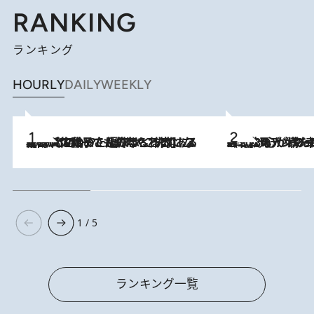
RANKING
ランキング
HOURLY
DAILY
WEEKLY
2026.8.5
【阿川佐和子さんの年とる力】なぜ70代で始めた趣味は“こんなに楽しい”のか？ ピアノ、俳句…スランプに陥っても続けられる“ある秘訣”とは
2026.8.8
《北欧の人々の幸福度が高いのは…》元デンマーク親善大使が出会った“心が満たされる暮らし”「いいかげんにヒュッゲしなさい！」
1 / 5
ランキング一覧