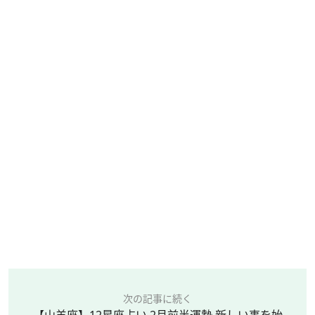
次の記事に続く
【山羊座】12星座占い 2月前半運勢 新しい事を始