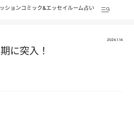
ッション
コミック&エッセイルーム
占い
2024.1.14
テ期に突入！