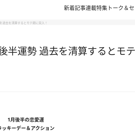
新着記事
連載
特集
トーク＆セ
運勢 過去を清算するとモテ期に突入！
月後半運勢 過去を清算するとモ
1月後半の恋愛運
ラッキーデー＆アクション