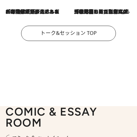
2026.8.3
「今後値上げがあるとすれば…」「リスクがあるのは今年の冬」エネルギー専門家が語る、ホルムズ海峡封鎖が家庭にもたらす“ある心配”
2026.8.3
「住宅建てられない…」「サーチャージ料の高値が続いている」ホルムズ海峡封鎖による影響はいつまで続く？《エネルギー専門家に聞く“どうなる日本の暮らし”》
トーク&セッション TOP
COMIC & ESSAY
ROOM