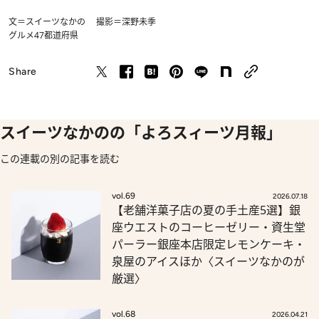
文＝スイーツなかの 撮影＝深野未季
グルメ
47都道府県
Share
スイーツなかのの「よろスィーツ月報」
この連載の別の記事を読む
vol.69
2026.07.18
【老舗洋菓子店の夏の手土産5選】銀
座ウエストのコーヒーゼリー・資生堂
パーラー銀座本店限定レモンケーキ・
泉屋のアイスほか〈スイーツなかのが
厳選〉
vol.68
2026.04.21