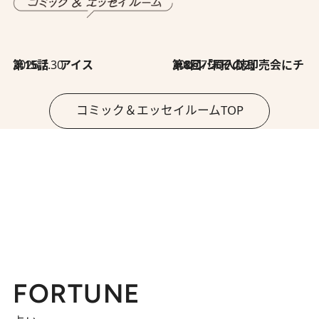
2026.7.30
第15話 アイス
2026.7.30
第8回「同人誌即売会にチャレンジ その2」
コミック＆エッセイルームTOP
FORTUNE