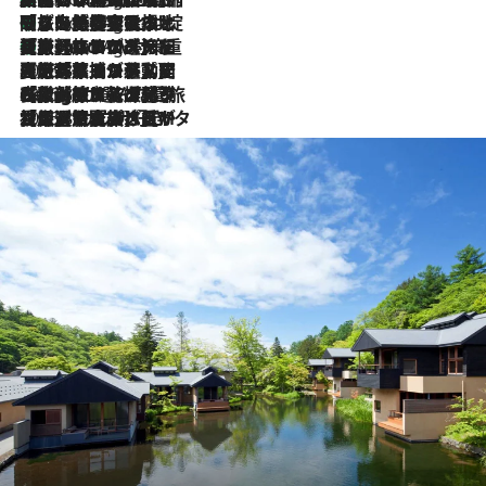
「旅先には金髪ウィッグを持参」日本と同じメイクでは損してる!? 美容ジャーナリストが提案する“掟破りの旅美容”とは
1 Hour Ago
【厳選旅コスメ】「身軽さ＆UV対策重視！」ヘアアーティストshucoが選んだ夏旅ベストコスメを発表【Mサイズジップ】
1 Hour Ago
2026.8.5
【厳選旅コスメ】国内をあちこち移動する河井菜摘が選んだ夏旅ベストコスメ発表！「リラックスアイテムはマスト」【Mサイズジップ】
2026.8.4
【厳選旅コスメ】「紫外線＆乾燥対策しながらメイク感も！」ヘア＆メイクGeorgeが選んだ夏旅ベストコスメを発表！【Mサイズジップ】
2026.8.3
【厳選旅コスメ】「保湿もタイパ重視！」“サウナ好き”タレント清水みさとが愛用する夏旅ベストコスメを発表！【Mサイズジップ】