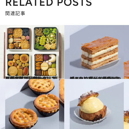
RELATED POSTS
関連記事
2023.12.17
可愛すぎる【名作クッキー缶9選】猫モチーフ、ほろほろスノーボール… プロが太鼓判を押すのはコレ
グルメ
2023.11.30
スイーツなかのが愛してやまない 芸術的仕上がり「ミルフィーユ」5選 生地とクリームの黄金バランスに拍手
グルメ