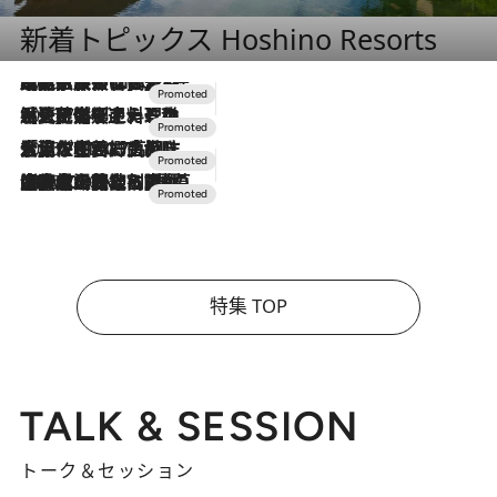
新着トピックス Hoshino Resorts
2026.7.31
【ホテル帰省】という選択肢をOMOが提案。家族とほどよい距離を保つには「昼は実家、夜は気兼ねなくホテルで！」
2026.7.24
【夏限定ディナーコース】旬を迎える稚鮎や花ズッキーニなどをイタリア・トスカーナの郷土料理の手法で満喫！
2026.7.17
「土佐和ハーブかき氷」がOMO7高知に登場！生姜、山椒、大葉など目にも舌にも涼を呼ぶ郷土の味
2026.7.10
NEW OPEN！【界 草津】名湯の地に誕生。趣の異なる2種の温泉と上州ならではの会席・蕎麦割烹など美食を味わう究極の癒やし旅
特集 TOP
TALK & SESSION
トーク＆セッション