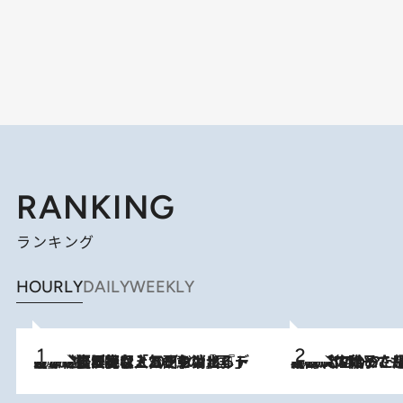
RANKING
ランキング
HOURLY
DAILY
WEEKLY
2026.8.5
【なぜ吉沢亮は「気配を消せる」のか？】興行収入208億の『国宝』を経て挑むミュージカル『ディア・エヴァン・ハンセン』。トップ俳優が舞台上でさらけ出した“孤独”とは
2026.8.5
【阿川佐和子さんの年とる力】なぜ70代で始めた趣味は“こんなに楽しい”のか？ ピアノ、俳句…スランプに陥っても続けられる“ある秘訣”とは