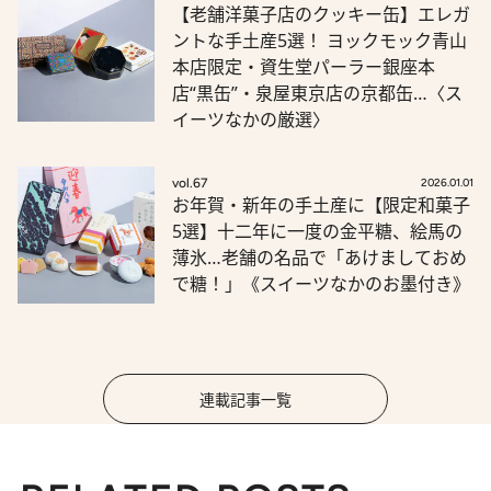
【老舗洋菓子店のクッキー缶】エレガ
ントな手土産5選！ ヨックモック青山
本店限定・資生堂パーラー銀座本
店“黒缶”・泉屋東京店の京都缶…〈ス
イーツなかの厳選〉
vol.67
2026.01.01
お年賀・新年の手土産に【限定和菓子
5選】十二年に一度の金平糖、絵馬の
薄氷…老舗の名品で「あけましておめ
で糖！」《スイーツなかのお墨付き》
連載記事一覧