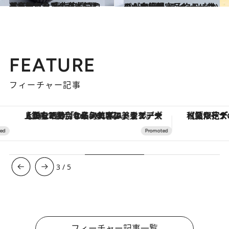
2023.10.31
スイーツなかのが本気で選び抜いた 東京で愛される名物アップルパイ5選 差し入れや手土産にしても喜ばれる！
グルメ
2023.9.30
みんな大好き【シュークリーム5選】スイーツなかのが大絶賛 ヨックモックの一店舗限定品も！
グルメ
FEATURE
フィーチャー記事
【銀座で出合う最旬美容】美髪ケアや上質な眠り…セルフケアのアップデートから、特別な名入れギフトまで。大人のための「ReFa GINZA」クルーズ
【夏限定ディナーコース】旬を迎
3
/
5
フィーチャー記事一覧