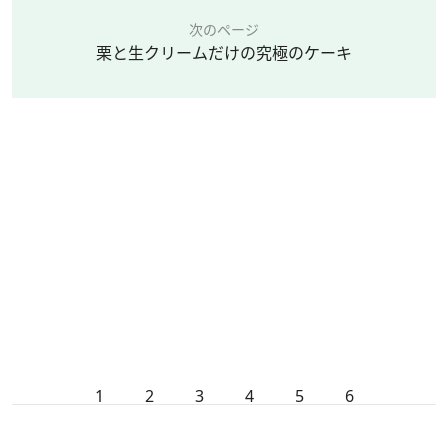
次のページ
栗と生クリームだけの究極のケーキ
1
2
3
4
5
6