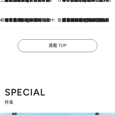
工藤まやのおもてなしハワイ
【ハワイ土産】ローカルの絶大な支持で復活！ 絶品の幻クッキー《元ファンの日本人女性が受け継いだ名店》
1 Hour Ago
ハワイ賢者 リサのお気に入りリスト
あの伝説の限定トートも！ リニューアルした「ディーン＆デルーカ ハワイ」で必須のお土産8選
1 Hour Ago
47都道府県の手みやげ ひんやりスイーツで夏を満喫
【三重県】この夏絶対食べたい 冷やしておいしいおやつ3選 お餅×アイスの新感覚スイーツ
1 Hour Ago
齋藤 薫 美容脳ルネサンス
「荷物が増えるほど旅ストレスは増す」美容ジャーナリストがたどり着いた最終結論。“化粧品を劇的に減らす”感動の凝縮美容とは
1 Hour Ago
連載 TOP
SPECIAL
特集