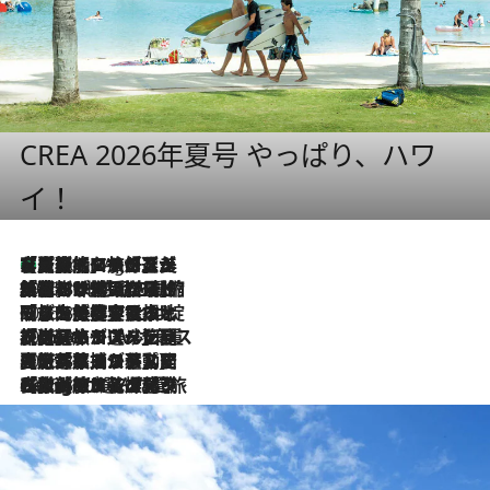
CREA 2026年夏号 やっぱり、ハワ
イ！
【厳選旅コスメ】「多機能アイテムがメイン！」旅好き美容エディターが選んだ夏旅ベストコスメを発表【Mサイズジップ】
1 Hour Ago
2026.8.6
「荷物が増えるほど旅ストレスは増す」美容ジャーナリストがたどり着いた最終結論。“化粧品を劇的に減らす”感動の凝縮美容とは
2026.8.6
「旅先には金髪ウィッグを持参」日本と同じメイクでは損してる!? 美容ジャーナリストが提案する“掟破りの旅美容”とは
2026.8.6
【厳選旅コスメ】「身軽さ＆UV対策重視！」ヘアアーティストshucoが選んだ夏旅ベストコスメを発表【Mサイズジップ】
2026.8.5
【厳選旅コスメ】国内をあちこち移動する河井菜摘が選んだ夏旅ベストコスメ発表！「リラックスアイテムはマスト」【Mサイズジップ】
2026.8.4
【厳選旅コスメ】「紫外線＆乾燥対策しながらメイク感も！」ヘア＆メイクGeorgeが選んだ夏旅ベストコスメを発表！【Mサイズジップ】