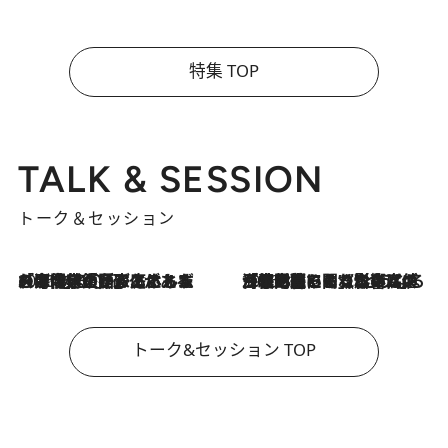
特集 TOP
TALK & SESSION
トーク＆セッション
2026.8.3
「今後値上げがあるとすれば…」「リスクがあるのは今年の冬」エネルギー専門家が語る、ホルムズ海峡封鎖が家庭にもたらす“ある心配”
2026.8.3
「住宅建てられない…」「サーチャージ料の高値が続いている」ホルムズ海峡封鎖による影響はいつまで続く？《エネルギー専門家に聞く“どうなる日本の暮らし”》
トーク&セッション TOP