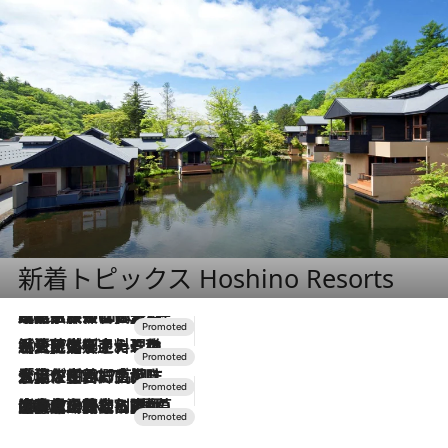
新着トピックス Hoshino Resorts
2026.7.31
【ホテル帰省】という選択肢をOMOが提案。家族とほどよい距離を保つには「昼は実家、夜は気兼ねなくホテルで！」
2026.7.24
【夏限定ディナーコース】旬を迎える稚鮎や花ズッキーニなどをイタリア・トスカーナの郷土料理の手法で満喫！
2026.7.17
「土佐和ハーブかき氷」がOMO7高知に登場！生姜、山椒、大葉など目にも舌にも涼を呼ぶ郷土の味
2026.7.10
NEW OPEN！【界 草津】名湯の地に誕生。趣の異なる2種の温泉と上州ならではの会席・蕎麦割烹など美食を味わう究極の癒やし旅