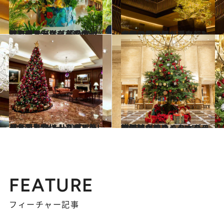
2023.12.6
【東京エディション虎ノ門】漂着海洋ゴミを使ったアートツリー 語りかけてくるような存在感！
旅＆お出かけ
2023.12.5
【ザ・サウザンド京都】大階段の空間を活かした古都の雰囲気が漂うシックなツリー
旅＆お出かけ
2023.12.4
【ザ・リッツ・カールトン大阪】フォトスポットとして名物に！バラで飾られた3.5メートルのツリー
旅＆お出かけ
2023.12.3
横浜【ホテルニューグランド】クラシックホテルの伝統が煌めく ツリー＆庭園イルミネーション
旅＆お出かけ
FEATURE
フィーチャー記事