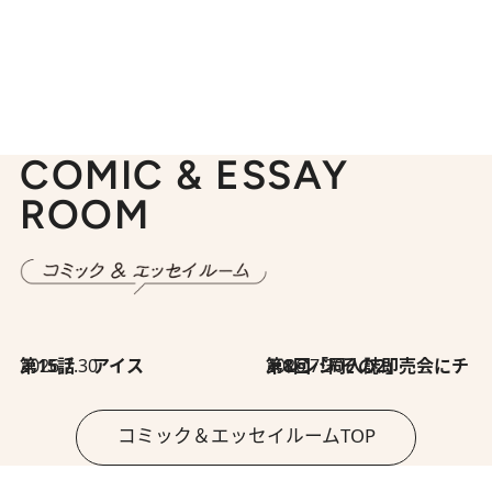
COMIC & ESSAY
ROOM
2026.7.30
第15話 アイス
2026.7.30
第8回「同人誌即売会にチャレンジ その2」
コミック＆エッセイルームTOP