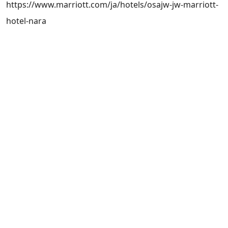
https://www.marriott.com/ja/hotels/osajw-jw-marriott-
hotel-nara