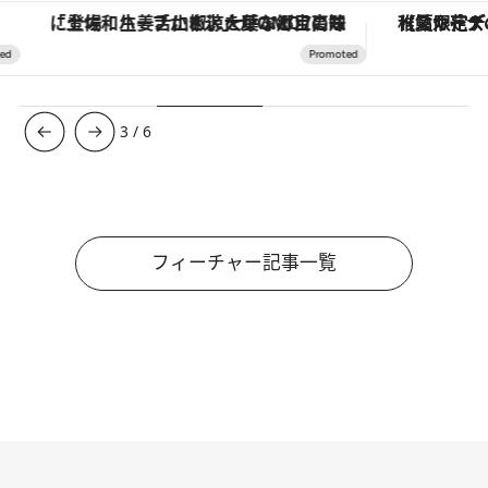
「土佐和ハーブかき氷」がOMO7高知に登場！生姜、山椒、大葉など目にも舌にも涼を呼ぶ郷土の味
【夏限定ディナーコース】旬を迎
3
/
6
フィーチャー記事一覧