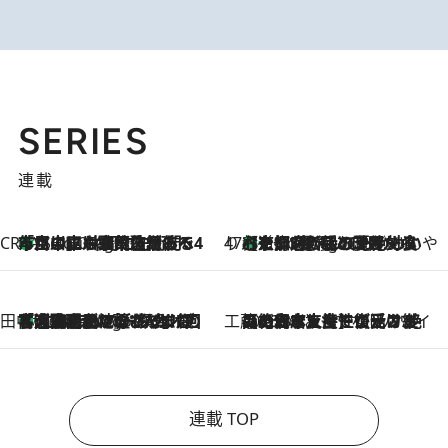
SERIES
連載
CREA'S CHOICE
「立川にも歌舞伎があるんだよ」 片岡仁左衛門・市川中車ら豪華座組みで4年目の立川立飛歌舞伎へ
1 Hour Ago
47都道府県の手みやげ ひんやりスイーツで夏を満喫
【京都府】この夏絶対食べたい 冷やしておいしいおやつ3選 ひと口目から心を掴む新緑のテリーヌ
1 Hour Ago
田中稲の勝手に再ブーム
「湘南乃風に憧れて」観客大盛上がりの“タオル回し”に、ラッパー顔負けの高速歌唱まで…さだまさし（74）のアグレッシブすぎる現在地
6 Hours Ago
工藤まやのおもてなしハワイ
2026.8.6
【ハワイ土産】ローカルの絶大な支持で復活！ 絶品の幻クッキー《元ファンの日本人女性が受け継いだ名店》
連載 TOP