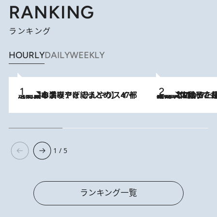
RANKING
ランキング
HOURLY
DAILY
WEEKLY
2026.8.5
【西日本エリアを総まとめ】 47都道府県の手みやげ ひんやりスイーツで夏を満喫
2026.8.5
【阿川佐和子さんの年とる力】なぜ70代で始めた趣味は“こんなに楽しい”のか？ ピアノ、俳句…スランプに陥っても続けられる“ある秘訣”とは
1 / 5
ランキング一覧