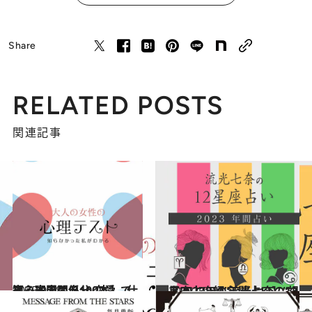
Share
RELATED POSTS
関連記事
2025.9.28
【心理テスト100本】で知る本当の自分 恋愛、仕事、人間関係…
占い
2022.12.14
【2023年の年間占い】“視える占い師”流光七奈の12星座占い
占い