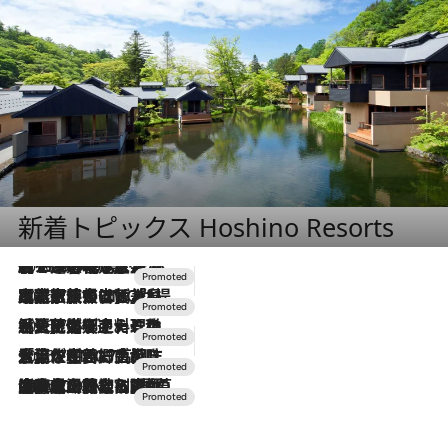
新着トピックス Hoshino Resorts
2026.8.7
【トンボの足水浴】ヒノキの香りに包まれて涼感マックス！約13℃の湧水かけ流しを避暑地「星野温泉 トンボの湯」で体験
2026.7.31
【ホテル帰省】という選択肢をOMOが提案。家族とほどよい距離を保つには「昼は実家、夜は気兼ねなくホテルで！」
2026.7.24
【夏限定ディナーコース】旬を迎える稚鮎や花ズッキーニなどをイタリア・トスカーナの郷土料理の手法で満喫！
2026.7.17
「土佐和ハーブかき氷」がOMO7高知に登場！生姜、山椒、大葉など目にも舌にも涼を呼ぶ郷土の味
2026.7.10
NEW OPEN！【界 草津】名湯の地に誕生。趣の異なる2種の温泉と上州ならではの会席・蕎麦割烹など美食を味わう究極の癒やし旅