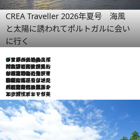
CREA Traveller 2026年夏号 海風
と太陽に誘われてポルトガルに会い
に行く
リスボンの絶品スイーツ「パステル・デ・ナタ」とは？ポルトガル伝統の奥深い世界へ
9 Hours Ago
2026.7.27
「私の祖国はポルトガル語です」国民的詩人フェルナンド・ペソアと、彼が愛した文学の街を歩く
2026.7.26
ポルトガル近海が育む極上の海の幸。キリリと冷えた白ワインと愉しむ、シーフード専門店の贅沢
2026.7.22
伝統の味をモダンに昇華。高感度な地元客が集う、リスボンの最旬ガストロノミー
2026.7.21
大航海時代の栄華から、震災、独裁、そして革命へ。ポルトガル・首都リスボンの石畳に刻まれた「歴史の光と影」
2026.7.13
エッセイ・ヤマザキマリ「慎ましくも美しき国 ポルトガル」