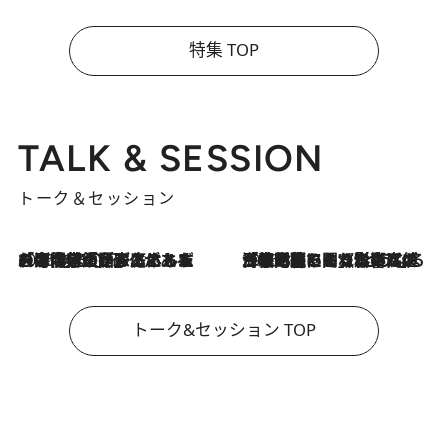
特集 TOP
TALK & SESSION
トーク＆セッション
2026.8.3
「今後値上げがあるとすれば…」「リスクがあるのは今年の冬」エネルギー専門家が語る、ホルムズ海峡封鎖が家庭にもたらす“ある心配”
2026.8.3
「住宅建てられない…」「サーチャージ料の高値が続いている」ホルムズ海峡封鎖による影響はいつまで続く？《エネルギー専門家に聞く“どうなる日本の暮らし”》
トーク&セッション TOP