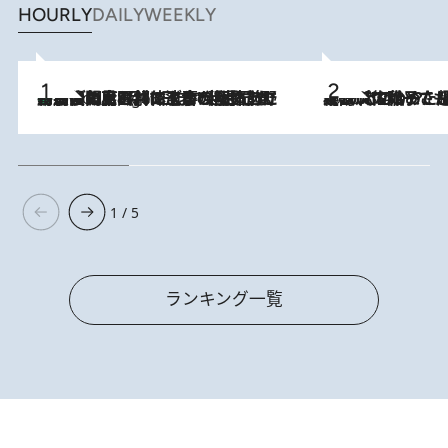
HOURLY
DAILY
WEEKLY
「最後に見られてよかった」上野動物園の東園パンダ舎が解体前に特別公開。8月16日まで延長されたパネル展と共に辿る“半世紀”のパンダ飼育《解体工事の図面あり》
9 Hours Ago
2026.8.5
【阿川佐和子さんの年とる力】なぜ70代で始めた趣味は“こんなに楽しい”のか？ ピアノ、俳句…スランプに陥っても続けられる“ある秘訣”とは
1 / 5
ランキング一覧