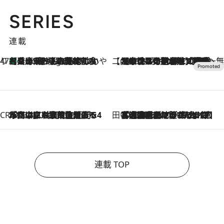
SERIES
連載
47都道府県の手みやげ ひんやりスイーツで夏を満喫
【兵庫県】この夏絶対食べたい 冷やしておいしいおやつ3選 淡路島の恵みをジェラートに集約
9 Hours Ago
【CREA×星野リゾート】唯一無二。癒しと発見が待つ場所へ
2026.8.7
【トンボの足水浴】ヒノキの香りに包まれて涼感マックス！約13℃の湧水かけ流しを避暑地「星野温泉 トンボの湯」で体験
CREA'S CHOICE
2026.8.7
「立川にも歌舞伎があるんだよ」 片岡仁左衛門・市川中車ら豪華座組みで4年目の立川立飛歌舞伎へ
田中稲の勝手に再ブーム
2026.8.7
「湘南乃風に憧れて」観客大盛上がりの“タオル回し”に、ラッパー顔負けの高速歌唱まで…さだまさし（74）のアグレッシブすぎる現在地
連載 TOP