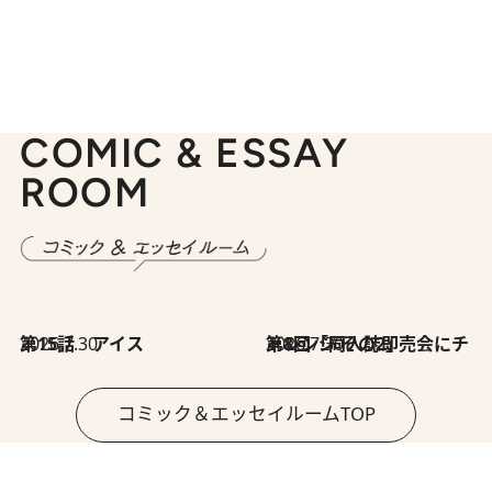
COMIC & ESSAY
ROOM
2026.7.30
第15話 アイス
2026.7.30
第8回「同人誌即売会にチャレンジ その2」
コミック＆エッセイルームTOP