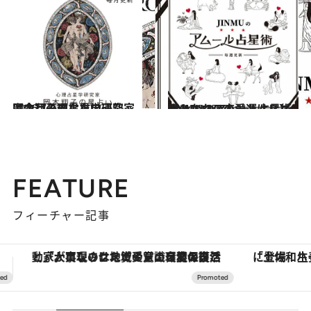
2026.7.31
【今月のあなたの運勢は？】心理占星学研究家 岡本翔子の星占い
占い
2024.6.15
【あなたの恋愛運は？】JINMUのアムール占星術 愛とエロスのジンムリズム
占い
FEATURE
フィーチャー記事
「土佐和ハーブかき氷」がOMO7高知に登場！生姜、山椒、大葉など目にも舌にも涼を呼ぶ郷土の味
【夏限定ディナーコース】旬を迎