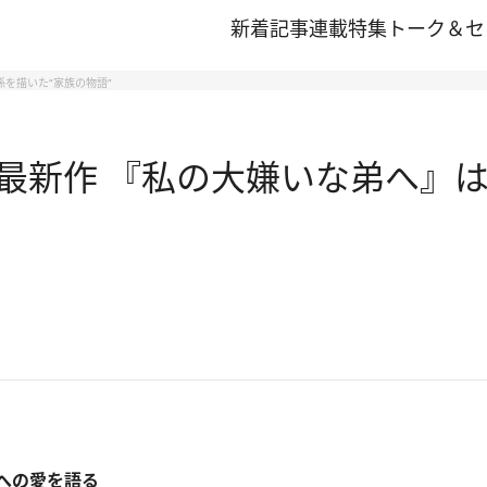
新着記事
連載
特集
トーク＆セ
を描いた“家族の物語”
最新作 『私の大嫌いな弟へ』は
への愛を語る