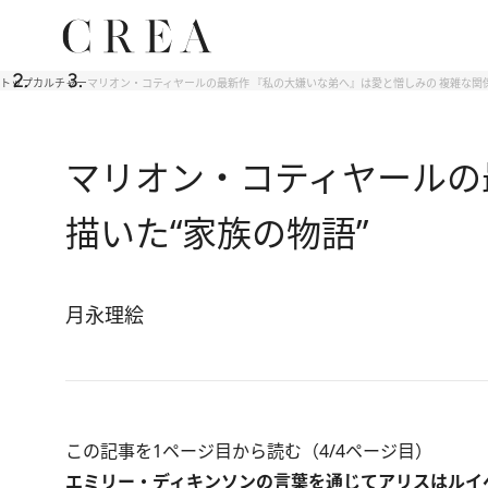
トップ
カルチャー
マリオン・コティヤールの最新作 『私の大嫌いな弟へ』は愛と憎しみの 複雑な関係
マリオン・コティヤールの
描いた“家族の物語”
月永理絵
この記事を1ページ目から読む（4/4ページ目）
エミリー・ディキンソンの言葉を通じてアリスはルイ