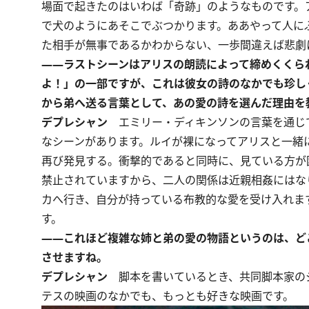
場面で起きたのはいわば「奇跡」のようなものです。
で犬のようにあそこでぶつかります。ああやって人に
た相手が無事であるかわからない、一歩間違えば悲劇
――ラストシーンはアリスの朗読によって締めくくら
よ！」の一部ですが、これは彼女の詩のなかでも珍し
から弟へ送る言葉として、あの愛の詩を選んだ理由を
デプレシャン
エミリー・ディキンソンの言葉を通じ
なシーンがあります。ルイが裸になってアリスと一緒
再び発見する。衝撃的であると同時に、見ている方が
禁止されていますから、二人の関係は近親相姦にはな
カへ行き、自分が持っている布教的な愛を受け入れま
す。
――これほど複雑な姉と弟の愛の物語というのは、ど
させますね。
デプレシャン
脚本を書いているとき、共同脚本家の
テスの映画のなかでも、もっとも好きな映画です。