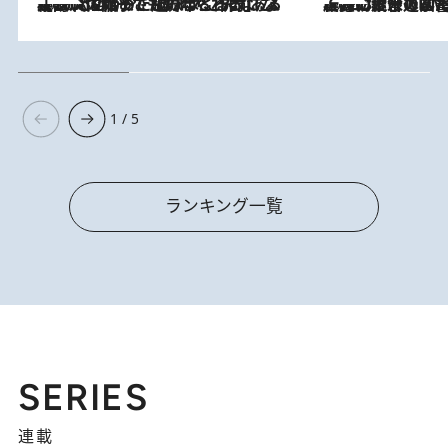
2026.8.5
【阿川佐和子さんの年とる力】なぜ70代で始めた趣味は“こんなに楽しい”のか？ ピアノ、俳句…スランプに陥っても続けられる“ある秘訣”とは
2026.8.3
慶應幼稚舎の図書室からテレビの世界に飛び込んだ阿川佐和子（72）、「N
1 / 5
ランキング一覧
SERIES
連載