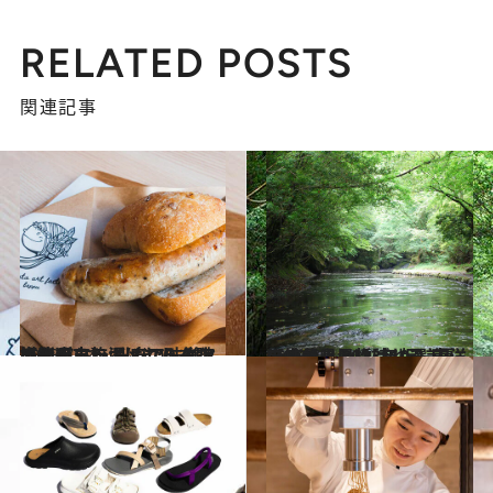
RELATED POSTS
関連記事
2023.7.24
【別府市】湯けむりを眺めながら、 別府の味覚との絶品コラボメニューを 堪能！ ミュージアムカフェを巡る旅
旅＆お出かけ
2023.7.2
【大分県 2023年版】 夏の絶景・風物詩10選 東洋のチロルと呼ばれる美しい峡谷
旅＆お出かけ