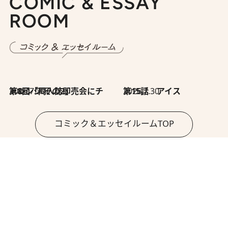
COMIC & ESSAY
ROOM
2026.7.30
第8回「同人誌即売会にチャレンジ その2」
2026.7.30
第15話 アイス
コミック＆エッセイルームTOP