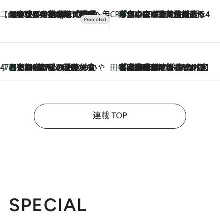
【CREA×星野リゾート】唯一無二。癒しと発見が待つ場所へ
【トンボの足水浴】ヒノキの香りに包まれて涼感マックス！約13℃の湧水かけ流しを避暑地「星野温泉 トンボの湯」で体験
10 Hours Ago
CREA'S CHOICE
「立川にも歌舞伎があるんだよ」 片岡仁左衛門・市川中車ら豪華座組みで4年目の立川立飛歌舞伎へ
2026.8.7
47都道府県の手みやげ ひんやりスイーツで夏を満喫
【京都府】この夏絶対食べたい 冷やしておいしいおやつ3選 ひと口目から心を掴む新緑のテリーヌ
2026.8.7
田中稲の勝手に再ブーム
「湘南乃風に憧れて」観客大盛上がりの“タオル回し”に、ラッパー顔負けの高速歌唱まで…さだまさし（74）のアグレッシブすぎる現在地
2026.8.7
連載 TOP
SPECIAL