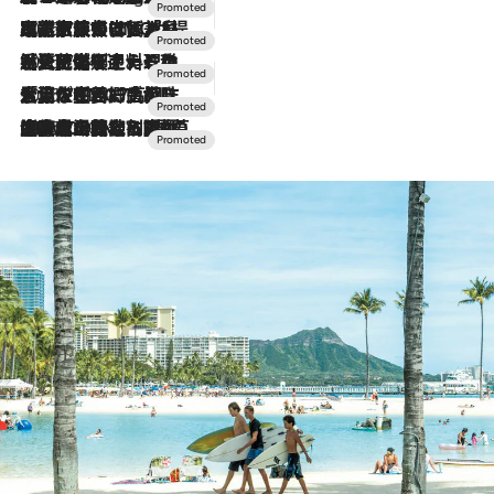
2026.7.31
【ホテル帰省】という選択肢をOMOが提案。家族とほどよい距離を保つには「昼は実家、夜は気兼ねなくホテルで！」
2026.7.24
【夏限定ディナーコース】旬を迎える稚鮎や花ズッキーニなどをイタリア・トスカーナの郷土料理の手法で満喫！
2026.7.17
「土佐和ハーブかき氷」がOMO7高知に登場！生姜、山椒、大葉など目にも舌にも涼を呼ぶ郷土の味
2026.7.10
NEW OPEN！【界 草津】名湯の地に誕生。趣の異なる2種の温泉と上州ならではの会席・蕎麦割烹など美食を味わう究極の癒やし旅