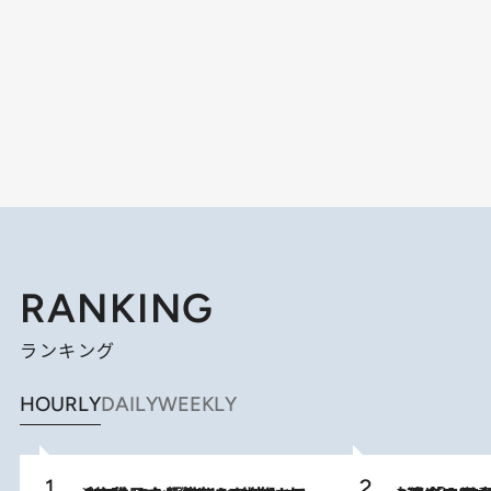
RANKING
ランキング
HOURLY
DAILY
WEEKLY