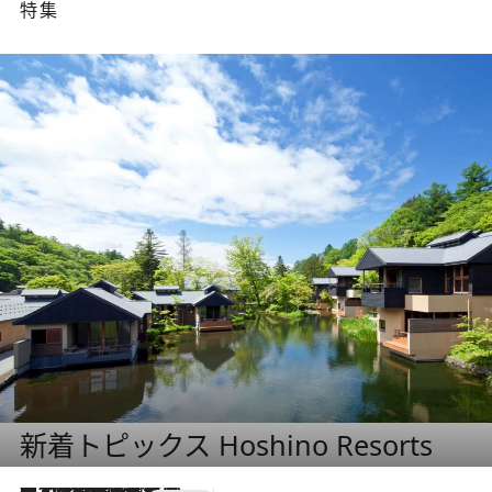
特集
新着トピックス Hoshino Resorts
【トンボの足水浴】ヒノキの香りに包まれて涼感マックス！約13℃の湧水かけ流しを避暑地「星野温泉 トンボの湯」で体験
10 Hours Ago