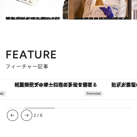
2023.5.4
外遊びがもっと楽しくなる！ 夏の足元を軽やかに演出してくれる おでかけしたくなるサンダル【前篇】
コミック ＆ エッセイ
2023.4.14
別府の温泉リゾートがリニューアル 天空の露天風呂で極上の絶景体験！ 出来立てモンブランなどグルメも充実
旅＆お出かけ
FEATURE
フィーチャー記事
「大事なのは地域の意識を変えること」。ロレックス賞受賞の自然保護活動家が実現させたナイジェリアの自然環境の復活
ヴァシュロン・コンスタンタン
3
/
6