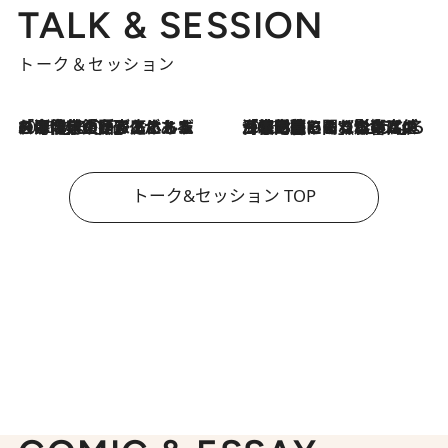
TALK & SESSION
トーク＆セッション
2026.8.3
「今後値上げがあるとすれば…」「リスクがあるのは今年の冬」エネルギー専門家が語る、ホルムズ海峡封鎖が家庭にもたらす“ある心配”
2026.8.3
「住宅建てられない…」「サーチャージ料の高値が続いている」ホルムズ海峡封鎖による影響はいつまで続く？《エネルギー専門家に聞く“どうなる日本の暮らし”》
トーク&セッション TOP