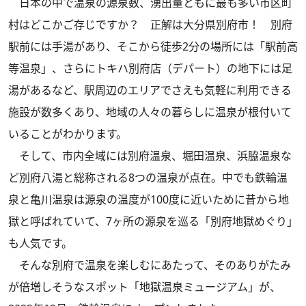
日本の中で温泉の源泉数、湧出量ともに最も多い市区町
村はどこかご存じですか？ 正解は大分県別府市！ 別府
駅前には手湯があり、そこから徒歩2分の場所には「駅前高
等温泉」、さらにトキハ別府店（デパート）の地下には足
湯があるなど、駅周辺のエリアでさえも気軽に利用できる
施設が数多くあり、地域の人々の暮らしに温泉が根付いて
いることがわかります。
そして、市内全域には別府温泉、堀田温泉、浜脇温泉な
ど別府八湯と総称される8つの温泉が点在。中でも鉄輪温
泉と亀川温泉は源泉の温度が100度に近いために昔から地
獄と呼ばれていて、7ヶ所の源泉を巡る「別府地獄めぐり」
も人気です。
そんな別府で温泉を楽しむにあたって、そのありがたみ
が倍増しそうなスポット「地獄温泉ミュージアム」が、