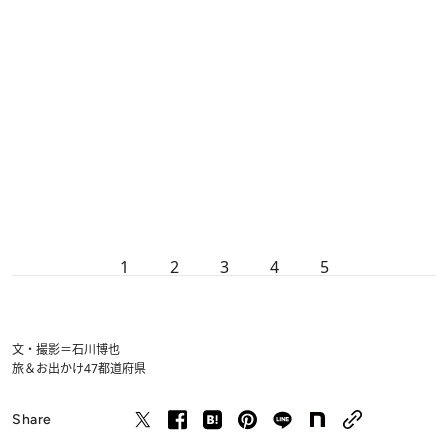
1
2
3
4
5
文・撮影＝石川博也
旅＆お出かけ
47都道府県
Share