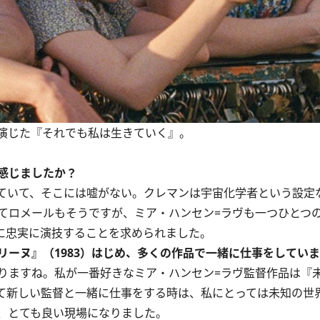
演じた『それでも私は生きていく』。
感じましたか？
ていて、そこには嘘がない。クレマンは宇宙化学者という設定
てロメールもそうですが、ミア・ハンセン=ラヴも一つひとつ
に忠実に演技することを求められました。
ーヌ』（1983）はじめ、多くの作品で一緒に仕事をしてい
ますね。私が一番好きなミア・ハンセン=ラヴ監督作品は『
て新しい監督と一緒に仕事をする時は、私にとっては未知の世
、とても良い現場になりました。