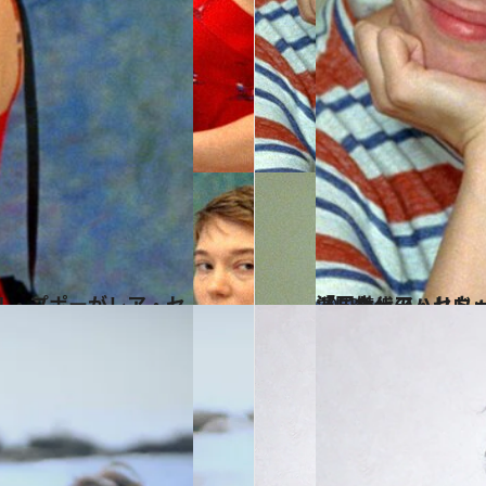
2023.5.5
「同世代のハリウッド女優と話すと」ノーメイクで
カルチャー