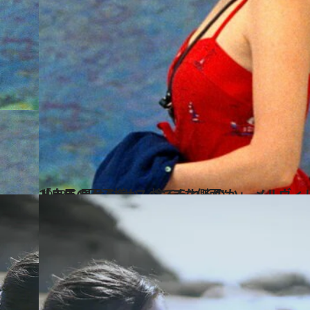
2023.5.5
「白馬の王子様か、捨てられるのか」 メルヴィル・プポーがレア・セドゥに 見せる“サスペンスな側面”
カルチャー