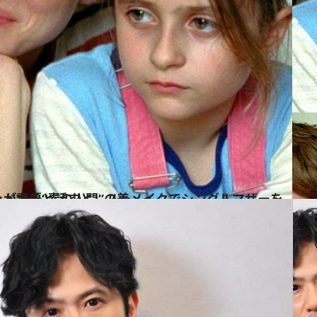
シングルマザーを演じたレア・セドゥが語る“素の人間”の美