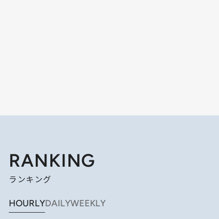
RANKING
ランキング
HOURLY
DAILY
WEEKLY