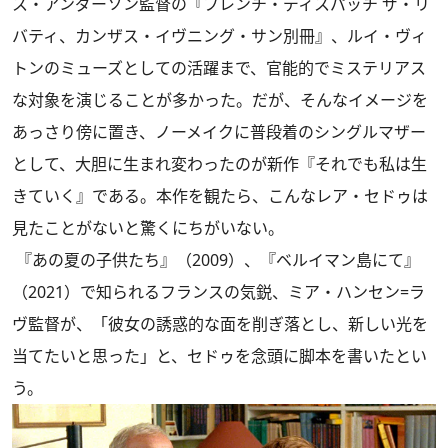
ス・アンダーソン監督の『フレンチ・ディスパッチ ザ・リ
バティ、カンザス・イヴニング・サン別冊』、ルイ・ヴィ
トンのミューズとしての活躍まで、官能的でミステリアス
な対象を演じることが多かった。だが、そんなイメージを
あっさり傍に置き、ノーメイクに普段着のシングルマザー
として、大胆に生まれ変わったのが新作『それでも私は生
きていく』である。本作を観たら、こんなレア・セドゥは
見たことがないと驚くにちがいない。
『あの夏の子供たち』（2009）、『ベルイマン島にて』
（2021）で知られるフランスの気鋭、ミア・ハンセン=ラ
ヴ監督が、「彼女の誘惑的な面を削ぎ落とし、新しい光を
当てたいと思った」と、セドゥを念頭に脚本を書いたとい
う。