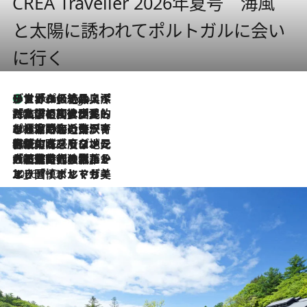
CREA Traveller 2026年夏号 海風
と太陽に誘われてポルトガルに会い
に行く
リスボンの絶品スイーツ「パステル・デ・ナタ」とは？ポルトガル伝統の奥深い世界へ
4 Hours Ago
2026.7.27
「私の祖国はポルトガル語です」国民的詩人フェルナンド・ペソアと、彼が愛した文学の街を歩く
2026.7.26
ポルトガル近海が育む極上の海の幸。キリリと冷えた白ワインと愉しむ、シーフード専門店の贅沢
2026.7.22
伝統の味をモダンに昇華。高感度な地元客が集う、リスボンの最旬ガストロノミー
2026.7.21
大航海時代の栄華から、震災、独裁、そして革命へ。ポルトガル・首都リスボンの石畳に刻まれた「歴史の光と影」
2026.7.13
エッセイ・ヤマザキマリ「慎ましくも美しき国 ポルトガル」