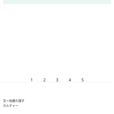
1
2
3
4
5
文＝佐藤久理子
カルチャー