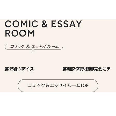
COMIC & ESSAY
ROOM
2026.7.30
第15話 アイス
2026.7.30
第8回「同人誌即売会にチャレンジ その2」
コミック＆エッセイルームTOP