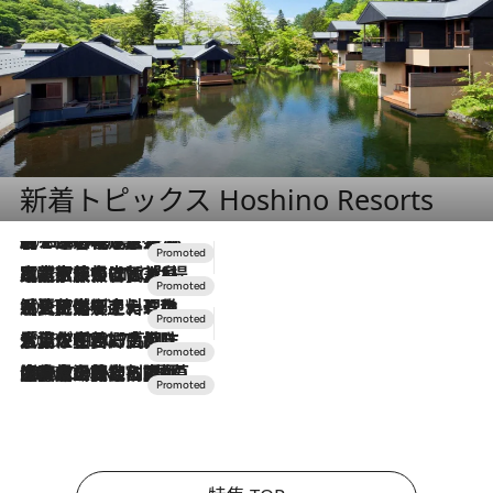
新着トピックス Hoshino Resorts
2026.8.7
【トンボの足水浴】ヒノキの香りに包まれて涼感マックス！約13℃の湧水かけ流しを避暑地「星野温泉 トンボの湯」で体験
2026.7.31
【ホテル帰省】という選択肢をOMOが提案。家族とほどよい距離を保つには「昼は実家、夜は気兼ねなくホテルで！」
2026.7.24
【夏限定ディナーコース】旬を迎える稚鮎や花ズッキーニなどをイタリア・トスカーナの郷土料理の手法で満喫！
2026.7.17
「土佐和ハーブかき氷」がOMO7高知に登場！生姜、山椒、大葉など目にも舌にも涼を呼ぶ郷土の味
2026.7.10
NEW OPEN！【界 草津】名湯の地に誕生。趣の異なる2種の温泉と上州ならではの会席・蕎麦割烹など美食を味わう究極の癒やし旅