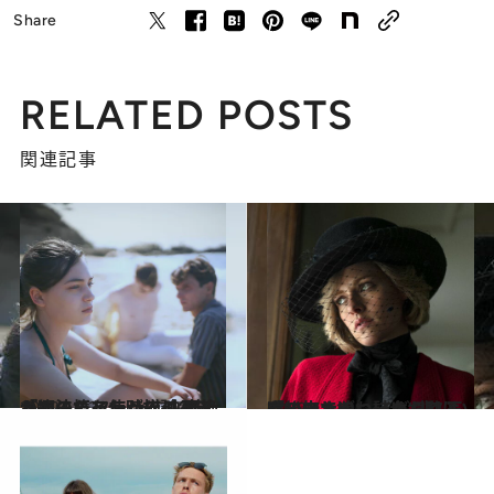
Share
RELATED POSTS
関連記事
2022.12.2
「編み棒を使って試みるとか…」 フランス映画『あのこと』が描く 中絶が違法だった時代の“苦しみ”
カルチャー
2022.11.12
「後悔しても一歩も動けない辛さ…」 イギリス王室の中で追い詰められる ダイアナがついた“悲しい嘘”
カルチャー