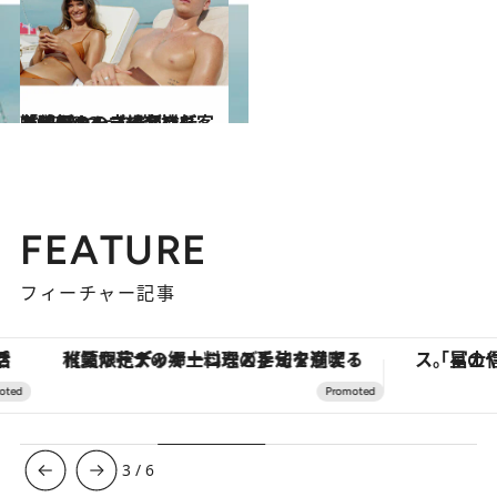
2023.2.23
難破クルーズで金持ち客と使用人の立場が逆転 「逆転のトライアングル」がカンヌに起こした“引きつった笑い”
カルチャー
FEATURE
フィーチャー記事
【夏限定ディナーコース】旬を迎える稚鮎や花ズッキーニなどをイタリア・トスカーナの郷土料理の手法で満喫！
3
/
6