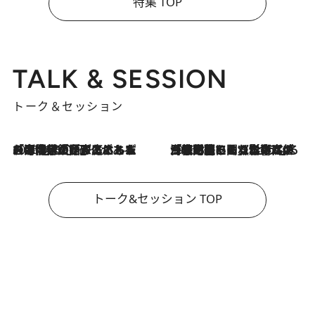
特集 TOP
TALK & SESSION
トーク＆セッション
2026.8.3
「今後値上げがあるとすれば…」「リスクがあるのは今年の冬」エネルギー専門家が語る、ホルムズ海峡封鎖が家庭にもたらす“ある心配”
2026.8.3
「住宅建てられない…」「サーチャージ料の高値が続いている」ホルムズ海峡封鎖による影響はいつまで続く？《エネルギー専門家に聞く“どうなる日本の暮らし”》
トーク&セッション TOP