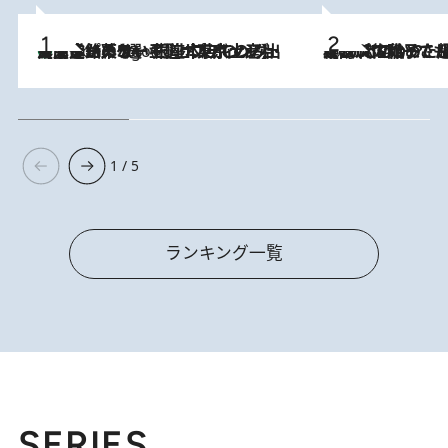
【間違いのない王道・東京土産】資生堂パーラー 銀座本店でのみ出会える銘菓5選《極上プディング・濃厚チーズケーキ・ボンボンショコラほか》
4 Hours Ago
2026.8.5
【阿川佐和子さんの年とる力】なぜ70代で始めた趣味は“こんなに楽しい”のか？ ピアノ、俳句…スランプに陥っても続けられる“ある秘訣”とは
1 / 5
ランキング一覧
SERIES