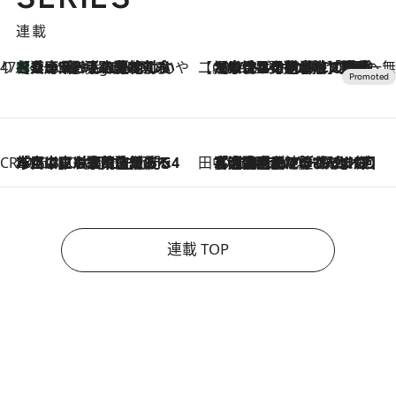
連載
47都道府県の手みやげ ひんやりスイーツで夏を満喫
【兵庫県】この夏絶対食べたい 冷やしておいしいおやつ3選 淡路島の恵みをジェラートに集約
4 Hours Ago
【CREA×星野リゾート】唯一無二。癒しと発見が待つ場所へ
2026.8.7
【トンボの足水浴】ヒノキの香りに包まれて涼感マックス！約13℃の湧水かけ流しを避暑地「星野温泉 トンボの湯」で体験
CREA'S CHOICE
2026.8.7
「立川にも歌舞伎があるんだよ」 片岡仁左衛門・市川中車ら豪華座組みで4年目の立川立飛歌舞伎へ
田中稲の勝手に再ブーム
2026.8.7
「湘南乃風に憧れて」観客大盛上がりの“タオル回し”に、ラッパー顔負けの高速歌唱まで…さだまさし（74）のアグレッシブすぎる現在地
連載 TOP