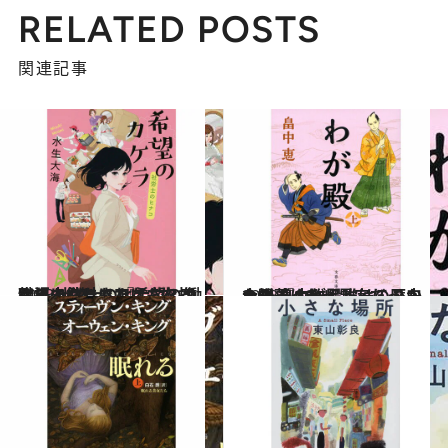
RELATED POSTS
関連記事
2023.1.25
職場にやりきれなさを抱えるあなたに 『希望のカケラ 社労士のヒナコ』 働く人の鎧にも刀にもなる物語
カルチャー
2023.1.26
大野藩はなぜ黒字だった？ 畠中作品唯一の歴史小説 『わが殿』はここから始まった
カルチャー