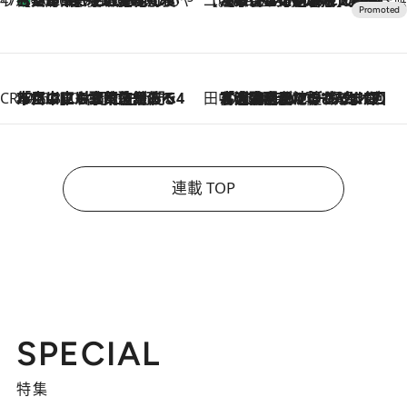
47都道府県の手みやげ ひんやりスイーツで夏を満喫
【兵庫県】この夏絶対食べたい 冷やしておいしいおやつ3選 淡路島の恵みをジェラートに集約
2026.8.8
【CREA×星野リゾート】唯一無二。癒しと発見が待つ場所へ
2026.8.7
【トンボの足水浴】ヒノキの香りに包まれて涼感マックス！約13℃の湧水かけ流しを避暑地「星野温泉 トンボの湯」で体験
CREA'S CHOICE
2026.8.7
「立川にも歌舞伎があるんだよ」 片岡仁左衛門・市川中車ら豪華座組みで4年目の立川立飛歌舞伎へ
田中稲の勝手に再ブーム
2026.8.7
「湘南乃風に憧れて」観客大盛上がりの“タオル回し”に、ラッパー顔負けの高速歌唱まで…さだまさし（74）のアグレッシブすぎる現在地
連載 TOP
SPECIAL
特集