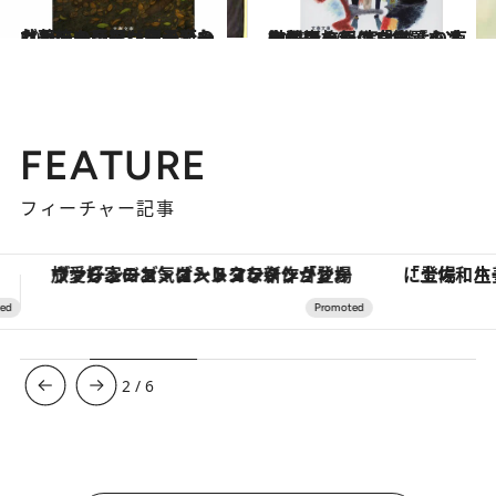
2023.1.27
＜恐怖の帝王＞スティーヴン・キングが贈る新たなホラー巨編は息子との共著。いったい何が変わったのか？
カルチャー
2023.1.30
無数の人々の「旅」を冷徹に捉え、 実は誰よりも激しい旅程に身を置く 東山彰良の新作文庫『小さな場所』
カルチャー
FEATURE
フィーチャー記事
「土佐和ハーブかき氷」がOMO7高知に登場！生姜、山椒、大葉など目にも舌にも涼を呼ぶ郷土の味
3
/
6