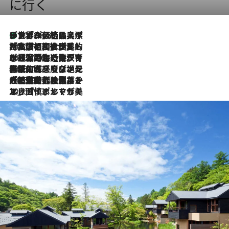
に行く
リスボンの絶品スイーツ「パステル・デ・ナタ」とは？ポルトガル伝統の奥深い世界へ
2026.8.8
2026.7.27
「私の祖国はポルトガル語です」国民的詩人フェルナンド・ペソアと、彼が愛した文学の街を歩く
2026.7.26
ポルトガル近海が育む極上の海の幸。キリリと冷えた白ワインと愉しむ、シーフード専門店の贅沢
2026.7.22
伝統の味をモダンに昇華。高感度な地元客が集う、リスボンの最旬ガストロノミー
2026.7.21
大航海時代の栄華から、震災、独裁、そして革命へ。ポルトガル・首都リスボンの石畳に刻まれた「歴史の光と影」
2026.7.13
エッセイ・ヤマザキマリ「慎ましくも美しき国 ポルトガル」