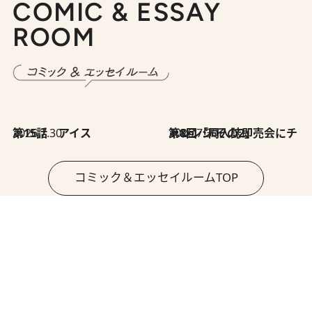
COMIC & ESSAY
ROOM
2026.7.30
第15話 アイス
2026.7.30
第8回「同人誌即売会にチャレンジ その2」
コミック＆エッセイルームTOP