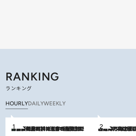
RANKING
ランキング
HOURLY
DAILY
WEEKLY
「最後に見られてよかった」上野動物園の東園パンダ舎が解体前に特別公開。8月16日まで延長されたパネル展と共に辿る“半世紀”のパンダ飼育《解体工事の図面あり》
2026.8.8
2026.8.7
「湘南乃風に憧れて」観客大盛上がりの“タオル回し”に、ラッパー顔負けの高速歌唱まで…さだまさし（74）のアグレッシブすぎる現在地