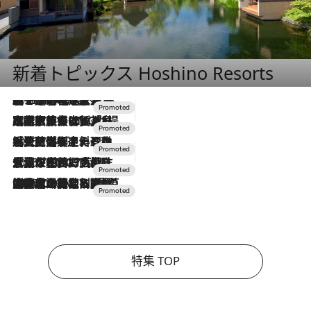
新着トピックス Hoshino Resorts
2026.8.7
【トンボの足水浴】ヒノキの香りに包まれて涼感マックス！約13℃の湧水かけ流しを避暑地「星野温泉 トンボの湯」で体験
2026.7.31
【ホテル帰省】という選択肢をOMOが提案。家族とほどよい距離を保つには「昼は実家、夜は気兼ねなくホテルで！」
2026.7.24
【夏限定ディナーコース】旬を迎える稚鮎や花ズッキーニなどをイタリア・トスカーナの郷土料理の手法で満喫！
2026.7.17
「土佐和ハーブかき氷」がOMO7高知に登場！生姜、山椒、大葉など目にも舌にも涼を呼ぶ郷土の味
2026.7.10
NEW OPEN！【界 草津】名湯の地に誕生。趣の異なる2種の温泉と上州ならではの会席・蕎麦割烹など美食を味わう究極の癒やし旅
特集 TOP