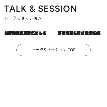
TALK & SESSION
トーク＆セッション
2026.8.3
「今後値上げがあるとすれば…」「リスクがあるのは今年の冬」エネルギー専門家が語る、ホルムズ海峡封鎖が家庭にもたらす“ある心配”
2026.8.3
「住宅建てられない…」「サーチャージ料の高値が続いている」ホルムズ海峡封鎖による影響はいつまで続く？《エネルギー専門家に聞く“どうなる日本の暮らし”》
トーク&セッション TOP