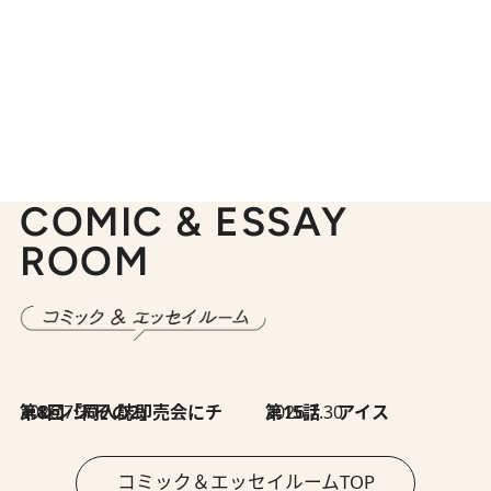
COMIC & ESSAY
ROOM
2026.7.30
第8回「同人誌即売会にチャレンジ その2」
2026.7.30
第15話 アイス
コミック＆エッセイルームTOP