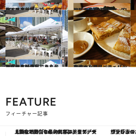
2012.11.19
KCCファーマーズ・マーケットの美味しい！ おすすめ店
旅＆お出かけ
2013.10.29
ハワイの主婦直伝！ ロコフード3分クッキングレシピ
旅＆お出かけ
2012.12.2
アクセスが便利でお土産も買える観光客にうれしいマーケット
旅＆お出かけ
2012.11.18
爽やかなグアバジェリーを塗ったフレンチ・パンケーキ
旅＆お出かけ
FEATURE
フィーチャー記事
ヴァシュロン・コンスタンタン「オーヴァーシーズ・オートマティック」。旅愛好家のお気に入りコレクションから、ジェンダーレスな新作が登場