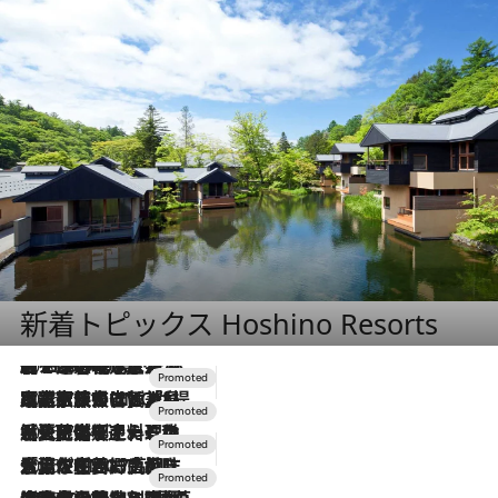
新着トピックス Hoshino Resorts
2026.8.7
【トンボの足水浴】ヒノキの香りに包まれて涼感マックス！約13℃の湧水かけ流しを避暑地「星野温泉 トンボの湯」で体験
2026.7.31
【ホテル帰省】という選択肢をOMOが提案。家族とほどよい距離を保つには「昼は実家、夜は気兼ねなくホテルで！」
2026.7.24
【夏限定ディナーコース】旬を迎える稚鮎や花ズッキーニなどをイタリア・トスカーナの郷土料理の手法で満喫！
2026.7.17
「土佐和ハーブかき氷」がOMO7高知に登場！生姜、山椒、大葉など目にも舌にも涼を呼ぶ郷土の味