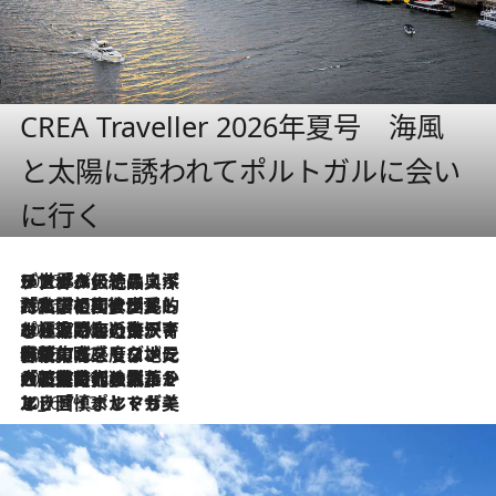
CREA Traveller 2026年夏号 海風
と太陽に誘われてポルトガルに会い
に行く
2026.8.8
リスボンの絶品スイーツ「パステル・デ・ナタ」とは？ポルトガル伝統の奥深い世界へ
2026.7.27
「私の祖国はポルトガル語です」国民的詩人フェルナンド・ペソアと、彼が愛した文学の街を歩く
2026.7.26
ポルトガル近海が育む極上の海の幸。キリリと冷えた白ワインと愉しむ、シーフード専門店の贅沢
2026.7.22
伝統の味をモダンに昇華。高感度な地元客が集う、リスボンの最旬ガストロノミー
2026.7.21
大航海時代の栄華から、震災、独裁、そして革命へ。ポルトガル・首都リスボンの石畳に刻まれた「歴史の光と影」
2026.7.13
エッセイ・ヤマザキマリ「慎ましくも美しき国 ポルトガル」