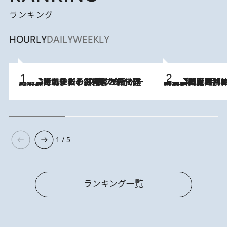
ランキング
HOURLY
DAILY
WEEKLY
2026.8.3
《「文士の子ども被害者の会」発足！》阿川佐和子（72）が語る遠藤周作に北杜夫、劇作家・矢代静一の子どもたちの“文豪プライベート事件簿”
2026.8.8
「最後に見られてよかった」上野動物園の東園パンダ舎が解体前に特別公開。8月16日まで延長されたパネル展と共に辿る“半世紀”のパンダ飼育《解体工事の図面あり》
1 / 5
ランキング一覧