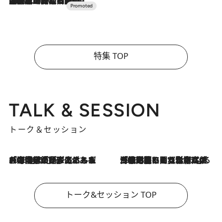
2026.7.10
NEW OPEN！【界 草津】名湯の地に誕生。趣の異なる2種の温泉と上州ならではの会席・蕎麦割烹など美食を味わう究極の癒やし旅
特集 TOP
TALK & SESSION
トーク＆セッション
2026.8.3
「今後値上げがあるとすれば…」「リスクがあるのは今年の冬」エネルギー専門家が語る、ホルムズ海峡封鎖が家庭にもたらす“ある心配”
2026.8.3
「住宅建てられない…」「サーチャージ料の高値が続いている」ホルムズ海峡封鎖による影響はいつまで続く？《エネルギー専門家に聞く“どうなる日本の暮らし”》
トーク&セッション TOP