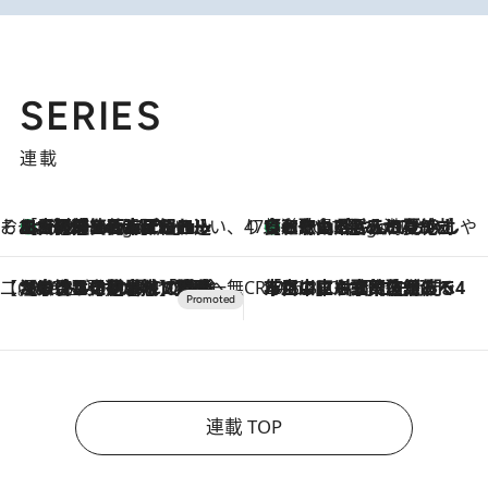
SERIES
連載
そおだよおこの関西おいしい、おやつ紀行
［大阪府箕面市］一皿一皿目の前で仕上げられる、料理を巧みに組み込んだアシェットデセールコース「ミチル アシェット デセール（Michiru assiette dessert）」
8 Hours Ago
47都道府県の手みやげ ひんやりスイーツで夏を満喫
【和歌山県】この夏絶対食べたい 冷やしておいしいおやつ3選 みかんがごろっと丸ごと入ったジュレ
8 Hours Ago
【CREA×星野リゾート】唯一無二。癒しと発見が待つ場所へ
2026.8.7
【トンボの足水浴】ヒノキの香りに包まれて涼感マックス！約13℃の湧水かけ流しを避暑地「星野温泉 トンボの湯」で体験
CREA'S CHOICE
2026.8.7
「立川にも歌舞伎があるんだよ」 片岡仁左衛門・市川中車ら豪華座組みで4年目の立川立飛歌舞伎へ
連載 TOP