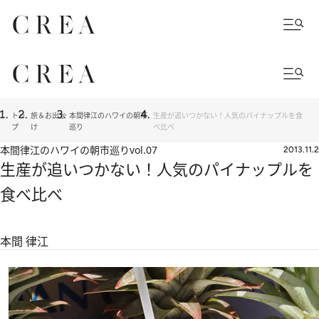
トッ
旅＆お出か
本間律江のハワイの朝市
生産が追いつかない！人気のパイナップルを食
プ
け
巡り
べ比べ
本間律江のハワイの朝市巡り
vol.07
2013.11.2
生産が追いつかない！人気のパイナップルを
食べ比べ
本間 律江