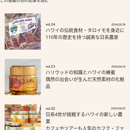
この連載の別の記事を読む
vol.24
2014.05.19
ハワイの伝統食材・タロイモを身近に
110年の歴史を持つ誠実な日系農家
vol.23
2014.04.14
ハリウッドの知識とハワイの蜂蜜
偶然の出会いが生んだ天然素材の化粧
品
vol.22
2014.04.07
日系4世が挑戦するハワイの新しい農
業
カフェやツアーも人気のカフク・ファ